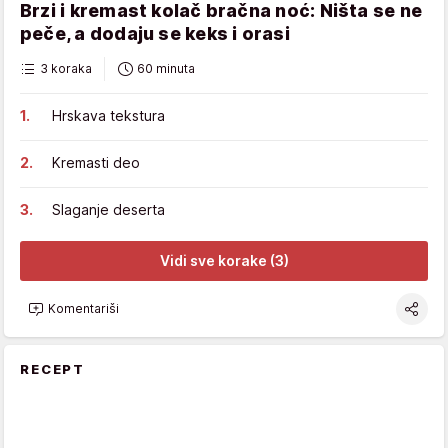
Brzi i kremast kolač bračna noć: Ništa se ne
peče, a dodaju se keks i orasi
3 koraka
60 minuta
Hrskava tekstura
Kremasti deo
Slaganje deserta
Vidi sve korake (3)
Komentariši
RECEPT