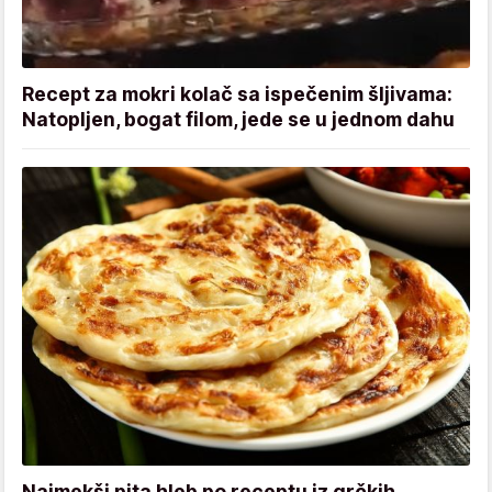
Recept za mokri kolač sa ispečenim šljivama:
Natopljen, bogat filom, jede se u jednom dahu
Najmekši pita hleb po receptu iz grčkih