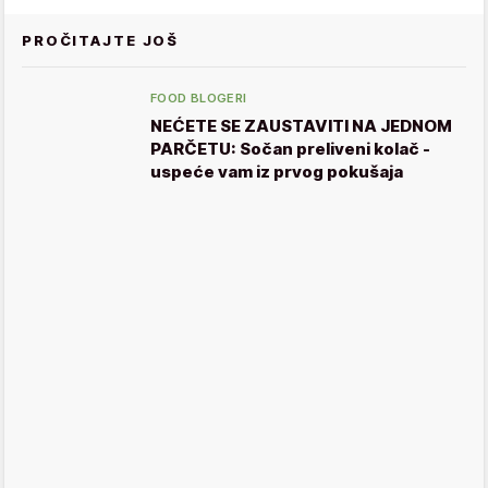
PROČITAJTE JOŠ
FOOD BLOGERI
NEĆETE SE ZAUSTAVITI NA JEDNOM
PARČETU: Sočan preliveni kolač -
uspeće vam iz prvog pokušaja