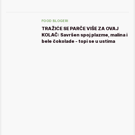
FOOD BLOGERI
TRAŽIĆE SE PARČE VIŠE ZA OVAJ
KOLAČ: Savršen spoj plazme, malina i
bele čokolade - topi se u ustima