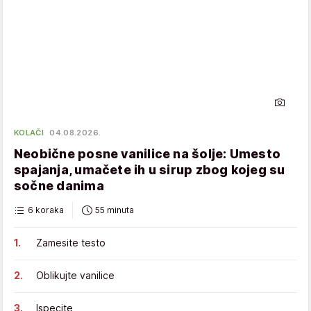
KOLAČI
04.08.2026.
Neobične posne vanilice na šolje: Umesto
spajanja, umačete ih u sirup zbog kojeg su
sočne danima
6 koraka
55 minuta
Zamesite testo
Oblikujte vanilice
Ispecite