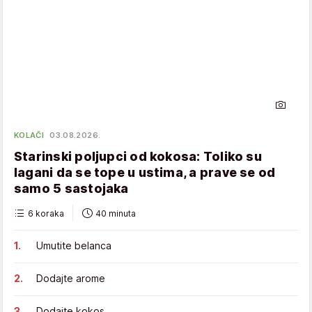
KOLAČI
03.08.2026.
Starinski poljupci od kokosa: Toliko su
lagani da se tope u ustima, a prave se od
samo 5 sastojaka
6 koraka
40 minuta
Umutite belanca
Dodajte arome
Dodajte kokos