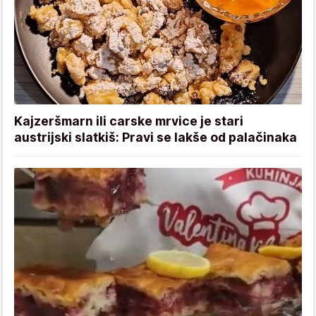
Kajzeršmarn ili carske mrvice je stari
austrijski slatkiš: Pravi se lakše od palačinaka