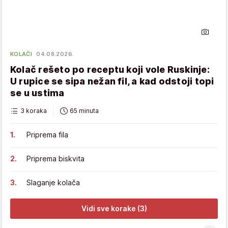
KOLAČI
04.08.2026.
Kolač rešeto po receptu koji vole Ruskinje:
U rupice se sipa nežan fil, a kad odstoji topi
se u ustima
3 koraka
65 minuta
Priprema fila
Priprema biskvita
Slaganje kolača
Vidi sve korake (3)