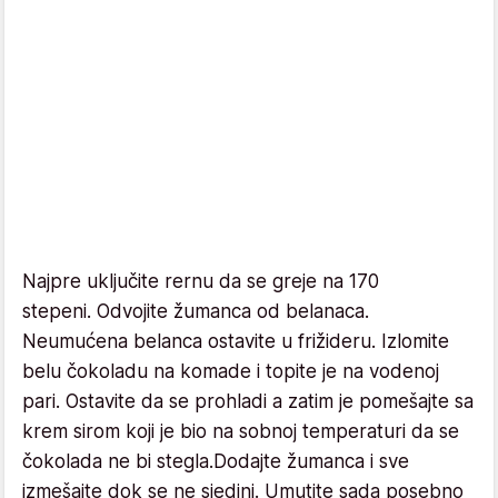
Najpre uključite rernu da se greje na 170
stepeni. Odvojite žumanca od belanaca.
Neumućena belanca ostavite u frižideru. Izlomite
belu čokoladu na komade i topite je na vodenoj
pari. Ostavite da se prohladi a zatim je pomešajte sa
krem sirom koji je bio na sobnoj temperaturi da se
čokolada ne bi stegla.Dodajte žumanca i sve
izmešajte dok se ne sjedini. Umutite sada posebno