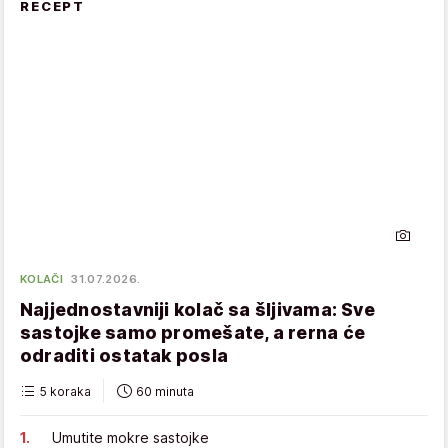
RECEPT
KOLAČI
31.07.2026.
Najjednostavniji kolač sa šljivama: Sve
sastojke samo promešate, a rerna će
odraditi ostatak posla
5 koraka
60 minuta
Umutite mokre sastojke