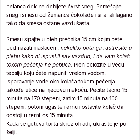
belanca dok ne dobijete čvrst sneg. Pomešajte
sneg i smesu od žumanca čokolade i sira, ali lagano
tako da smesa ostane vazdušasta.
Smesu sipajte u pleh prečnika 15 cm kojim ćete
podmazati maslacem,
nekoliko puta ga rastresite u
plehu kako bi ispustili sav vazduh, i da vam kolač
tokom pečenja ne popuca
. Pleh položite u veću
tepsiju koju ćete napuniti vrelom vodom.
Isparavanje vode oko kolača tokom pečenja
takođe utiče na njegovu mekoću. Pecite tačno 15
minuta na 170 stepeni, zatim 15 minuta na 160
stepeni, potom ugasite rernu i ostavite kolač da
odstoji u rerni još 15 minuta
Kada se gotova torta skroz ohladi, ukrasite je po
želji.