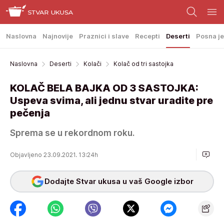
Naslovna
Najnovije
Praznici i slave
Recepti
Deserti
Posna je
Naslovna
Deserti
Kolači
Kolač od tri sastojka
KOLAČ BELA BAJKA OD 3 SASTOJKA:
Uspeva svima, ali jednu stvar uradite pre
pečenja
Sprema se u rekordnom roku.
Objavljeno 23.09.2021. 13:24h
Dodajte Stvar ukusa u vaš Google izbor