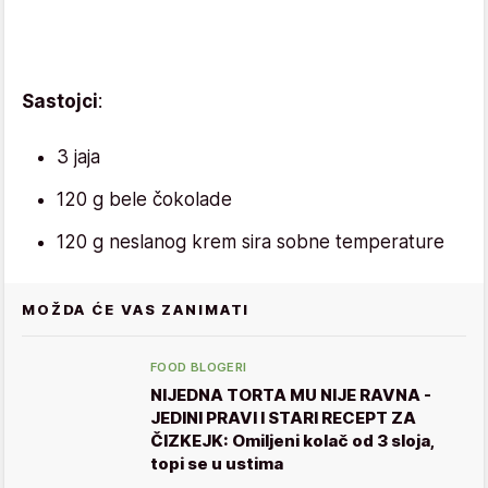
Sastojci
:
3 jaja
120 g bele čokolade
120 g neslanog krem sira sobne temperature
MOŽDA ĆE VAS ZANIMATI
FOOD BLOGERI
NIJEDNA TORTA MU NIJE RAVNA -
JEDINI PRAVI I STARI RECEPT ZA
ČIZKEJK: Omiljeni kolač od 3 sloja,
topi se u ustima