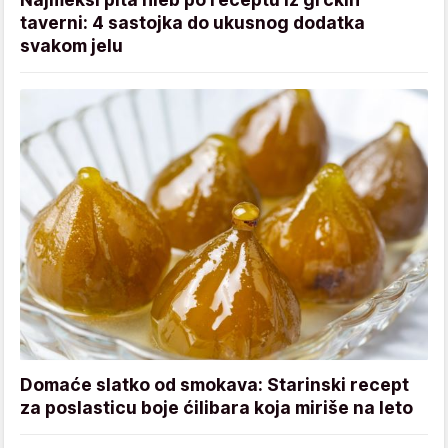
taverni: 4 sastojka do ukusnog dodatka
svakom jelu
Domaće slatko od smokava: Starinski recept
za poslasticu boje ćilibara koja miriše na leto