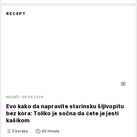
RECEPT
KOLAČI
06.08.2026.
Evo kako da napravite starinsku šljivopitu
bez kora: Toliko je sočna da ćete je jesti
kašikom
5 koraka
40 minuta