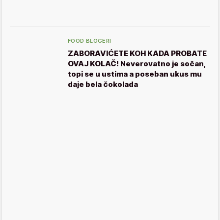
FOOD BLOGERI
ZABORAVIĆETE KOH KADA PROBATE
OVAJ KOLAČ! Neverovatno je sočan,
topi se u ustima a poseban ukus mu
daje bela čokolada