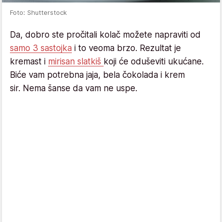
Foto: Shutterstock
Da, dobro ste pročitali kolač možete napraviti od
samo 3 sastojka
i to veoma brzo. Rezultat je
kremast i
mirisan slatkiš
koji će oduševiti ukućane.
Biće vam potrebna jaja, bela čokolada i krem
sir. Nema šanse da vam ne uspe.