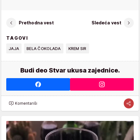
Prethodna vest
Sledeća vest
TAGOVI
JAJA
BELA ČOKOLADA
KREM SIR
Budi deo Stvar ukusa zajednice.
Komentariši