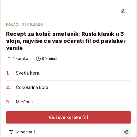
KOLAČI
07.08.2026.
Recept za kolač smetanik: Ruski klasik u 3
sloja, najviše će vas očarati fil od pavlake i
vanile
4 koraka
90 minuta
Svetla kora
Čokoladna kora
Mlečni fil
Vidi sve korake (4)
Komentariši