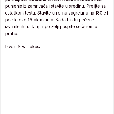
punjenje iz zamrivača i stavite u sredinu. Prelijte sa
ostatkom testa. Stavite u rernu zagrejanu na 180 c i
pecite oko 15-ak minuta. Kada budu pečene
izvrnite ih na tanjir i po želji pospite šećerom u
prahu.
Izvor: Stvar ukusa