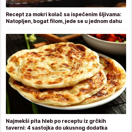
Recept za mokri kolač sa ispečenim šljivama:
Natopljen, bogat filom, jede se u jednom dahu
Najmekši pita hleb po receptu iz grčkih
taverni: 4 sastojka do ukusnog dodatka