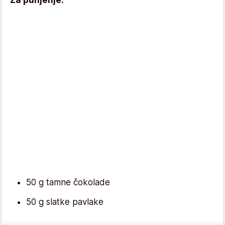
50 g tamne čokolade
50 g slatke pavlake