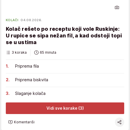
KOLAČI
04.08.2026.
Kolač rešeto po receptu koji vole Ruskinje:
U rupice se sipa nežan fil, a kad odstoji topi
se u ustima
3 koraka
65 minuta
Priprema fila
Priprema biskvita
Slaganje kolača
Vidi sve korake (3)
Komentariši