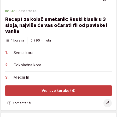
KOLAČI
07.08.2026.
Recept za kolač smetanik: Ruski klasik u 3
sloja, najviše će vas očarati fil od pavlake i
vanile
4 koraka
90 minuta
Svetla kora
Čokoladna kora
Mlečni fil
Vidi sve korake (4)
Komentariši