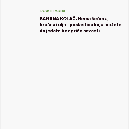
FOOD BLOGERI
BANANA KOLAČ: Nema šećera,
brašna i ulja - poslastica koju možete
da jedete bez griže savesti