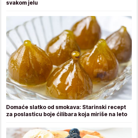
svakom jelu
Domaće slatko od smokava: Starinski recept
za poslasticu boje ćilibara koja miriše na leto