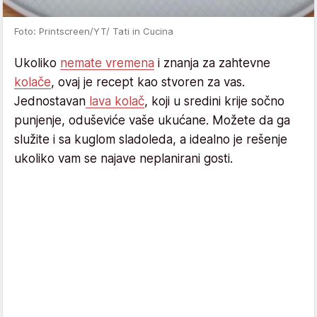
Foto: Printscreen/YT/ Tati in Cucina
Ukoliko
nemate vremena
i znanja za zahtevne
kolače
, ovaj je recept kao stvoren za vas.
Jednostavan
lava kolač
, koji u sredini krije sočno
punjenje, oduševiće vaše ukućane. Možete da ga
služite i sa kuglom sladoleda, a idealno je rešenje
ukoliko vam se najave neplanirani gosti.