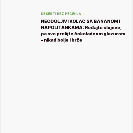
DESERTI BEZ PEČENJA
NEODOLJIVI KOLAČ SA BANANOM I
NAPOLITANKAMA: Ređajte slojeve,
pa sve prelijte čokoladnom glazurom
- nikad bolje i brže