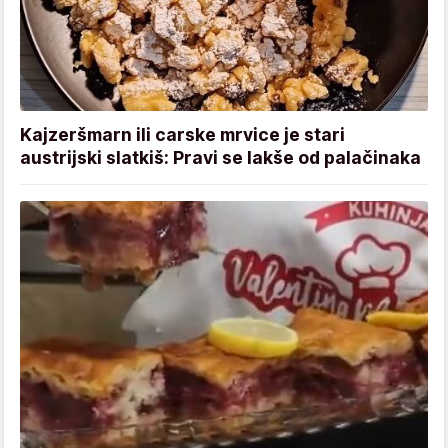
Kajzeršmarn ili carske mrvice je stari
austrijski slatkiš: Pravi se lakše od palačinaka