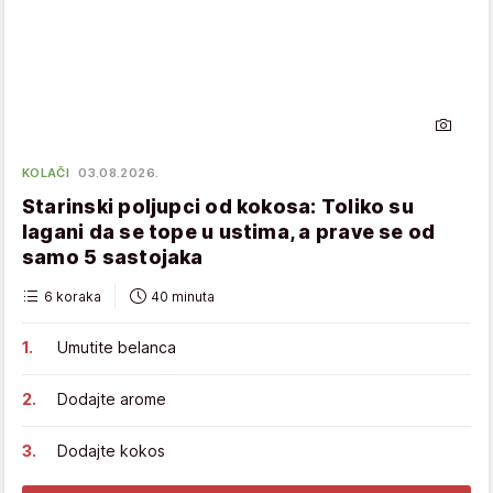
KOLAČI
03.08.2026.
Starinski poljupci od kokosa: Toliko su
lagani da se tope u ustima, a prave se od
samo 5 sastojaka
6 koraka
40 minuta
Umutite belanca
Dodajte arome
Dodajte kokos