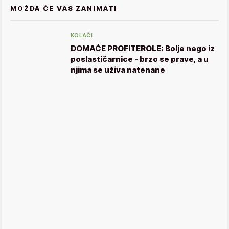
MOŽDA ĆE VAS ZANIMATI
KOLAČI
DOMAĆE PROFITEROLE: Bolje nego iz
poslastičarnice - brzo se prave, a u
njima se uživa natenane