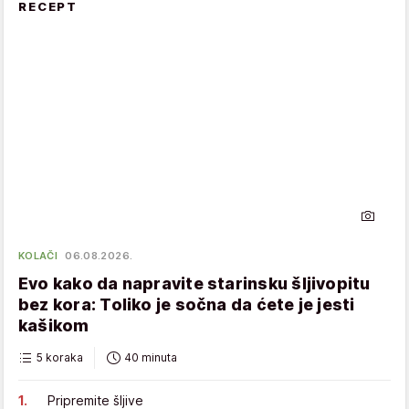
RECEPT
KOLAČI
06.08.2026.
Evo kako da napravite starinsku šljivopitu
bez kora: Toliko je sočna da ćete je jesti
kašikom
5 koraka
40 minuta
Pripremite šljive