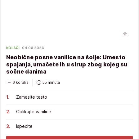
KOLAČI
04.08.2026.
Neobične posne vanilice na šolje: Umesto
spajanja, umačete ih u sirup zbog kojeg su
sočne danima
6 koraka
55 minuta
Zamesite testo
Oblikujte vanilice
Ispecite