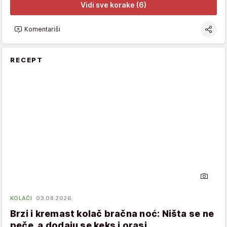
Vidi sve korake (6)
Komentariši
RECEPT
KOLAČI
03.08.2026.
Brzi i kremast kolač bračna noć: Ništa se ne
peče, a dodaju se keks i orasi