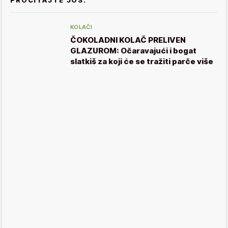
KOLAČI
ČOKOLADNI KOLAČ PRELIVEN
GLAZUROM: Očaravajući i bogat
slatkiš za koji će se tražiti parče više