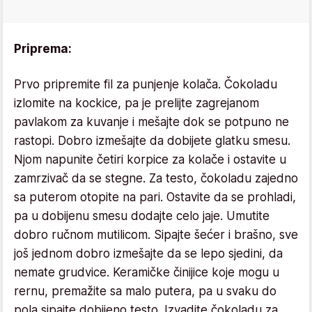
Priprema:
Prvo pripremite fil za punjenje kolača. Čokoladu
izlomite na kockice, pa je prelijte zagrejanom
pavlakom za kuvanje i mešajte dok se potpuno ne
rastopi. Dobro izmešajte da dobijete glatku smesu.
Njom napunite četiri korpice za kolače i ostavite u
zamrzivač da se stegne. Za testo, čokoladu zajedno
sa puterom otopite na pari. Ostavite da se prohladi,
pa u dobijenu smesu dodajte celo jaje. Umutite
dobro ručnom mutilicom. Sipajte šećer i brašno, sve
još jednom dobro izmešajte da se lepo sjedini, da
nemate grudvice. Keramičke činijice koje mogu u
rernu, premažite sa malo putera, pa u svaku do
pola sipajte dobijeno testo. Izvadite čokoladu za