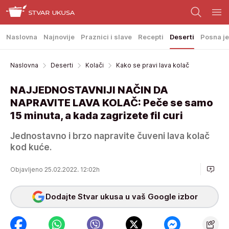
Naslovna
Najnovije
Praznici i slave
Recepti
Deserti
Posna je
Naslovna
Deserti
Kolači
Kako se pravi lava kolač
NAJJEDNOSTAVNIJI NAČIN DA
NAPRAVITE LAVA KOLAČ: Peče se samo
15 minuta, a kada zagrizete fil curi
Jednostavno i brzo napravite čuveni lava kolač
kod kuće.
Objavljeno 25.02.2022. 12:02h
Dodajte Stvar ukusa u vaš Google izbor