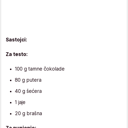
Sastojci:
Za testo:
100 g tamne čokolade
80 g putera
40 g šećera
1 jaje
20 g brašna
Za punjenje: