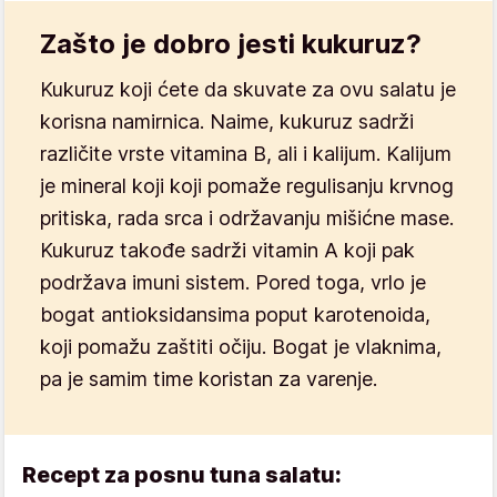
Zašto je dobro jesti kukuruz?
Kukuruz
koji ćete da skuvate za ovu salatu je
korisna namirnica. Naime, kukuruz sadrži
različite vrste vitamina B, ali i kalijum. Kalijum
je mineral koji koji pomaže
regulisanju krvnog
pritiska
, rada srca i održavanju mišićne mase.
Kukuruz takođe sadrži vitamin A koji pak
podržava imuni sistem. Pored toga, vrlo je
bogat
antioksidansima
poput karotenoida,
koji pomažu zaštiti
očiju
. Bogat je vlaknima,
pa je samim time koristan za varenje.
Recept za posnu tuna salatu: