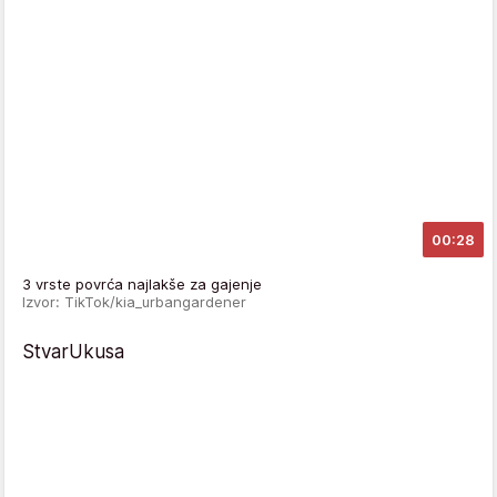
00:28
3 vrste povrća najlakše za gajenje
Izvor: TikTok/kia_urbangardener
StvarUkusa