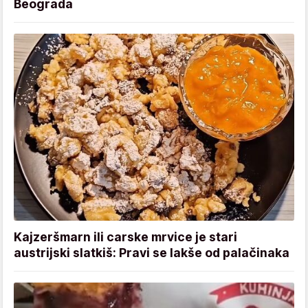
Beograda
Kajzeršmarn ili carske mrvice je stari
austrijski slatkiš: Pravi se lakše od palačinaka