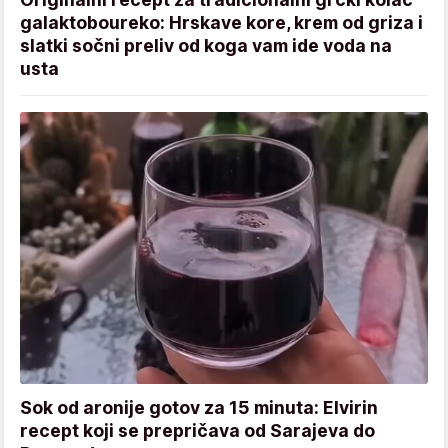
galaktoboureko: Hrskave kore, krem od griza i
slatki sočni preliv od koga vam ide voda na
usta
Sok od aronije gotov za 15 minuta: Elvirin
recept koji se prepričava od Sarajeva do