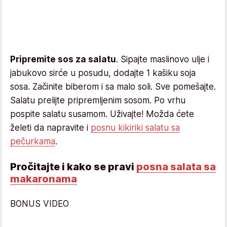
Pripremite sos za salatu
. Sipajte maslinovo ulje i
jabukovo sirće u posudu, dodajte 1 kašiku soja
sosa. Začinite biberom i sa malo soli. Sve pomešajte.
Salatu prelijte pripremljenim sosom. Po vrhu
pospite salatu susamom. Uživajte! Možda ćete
želeti da napravite i
posnu kikiriki salatu sa
pečurkama
.
Pročitajte i kako se pravi
posna salata sa
makaronama
BONUS VIDEO