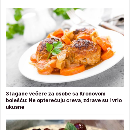
3 lagane večere za osobe sa Kronovom
bolešću: Ne opterećuju creva, zdrave su i vrlo
ukusne