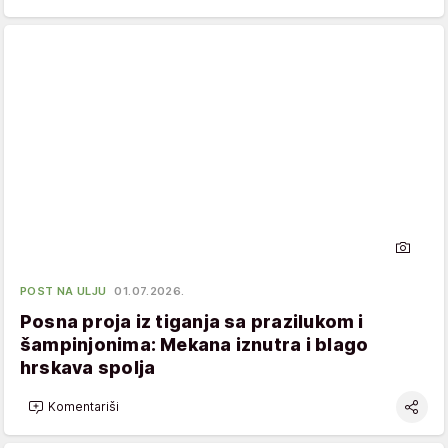
POST NA ULJU
01.07.2026.
Posna proja iz tiganja sa prazilukom i
šampinjonima: Mekana iznutra i blago
hrskava spolja
Komentariši