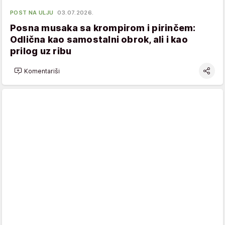
POST NA ULJU
03.07.2026.
Posna musaka sa krompirom i pirinčem:
Odlična kao samostalni obrok, ali i kao
prilog uz ribu
Komentariši