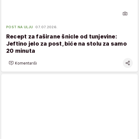
POST NA ULJU
07.07.2026.
Recept za faširane šnicle od tunjevine:
Jeftino jelo za post, biće na stolu za samo
20 minuta
Komentariši