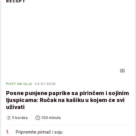
RECEPT
POST NA ULJU
24.07.2026.
Posne punjene paprike sa pirinčem i sojinim
ljuspicama: Ručak na kašiku u kojem će svi
uživati
5 koraka
100 minuta
Pripremite pirinač i soju