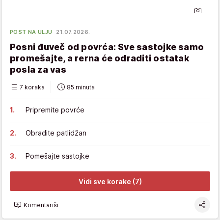
POST NA ULJU
21.07.2026.
Posni đuveč od povrća: Sve sastojke samo
promešajte, a rerna će odraditi ostatak
posla za vas
7 koraka
85 minuta
Pripremite povrće
Obradite patlidžan
Pomešajte sastojke
Vidi sve korake (7)
Komentariši