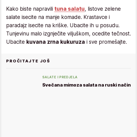
Kako biste napravili
tuna salatu
, listove zelene
salate isecite na manje komade. Krastavce i
paradajz isecite na kriške. Ubacite ih u posudu.
Tunjevinu malo izgnječite viljuškom, ocedite tečnost.
Ubacite
kuvana zrna kukuruza
i sve promešajte.
PROČITAJTE JOŠ
SALATE I PREDJELA
Svečana mimoza salata na ruski način