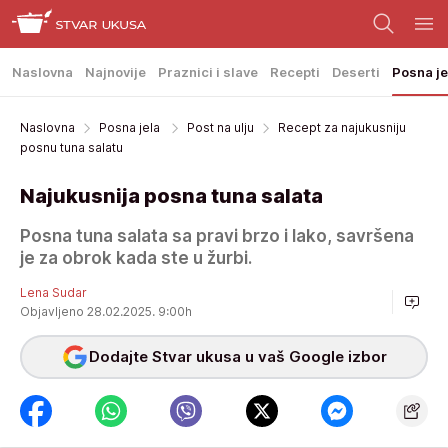
Naslovna
Najnovije
Praznici i slave
Recepti
Deserti
Posna je
Naslovna
Posna jela
Post na ulju
Recept za najukusniju
posnu tuna salatu
Najukusnija posna tuna salata
Posna tuna salata sa pravi brzo i lako, savršena
je za obrok kada ste u žurbi.
Lena Sudar
Objavljeno 28.02.2025. 9:00h
Dodajte Stvar ukusa u vaš Google izbor