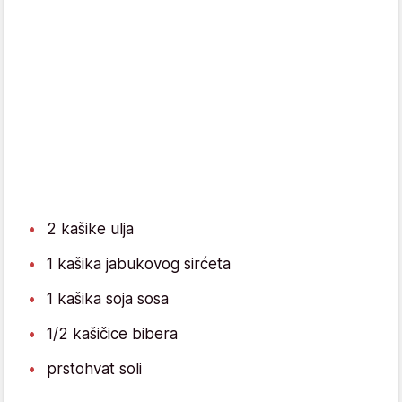
2 kašike ulja
1 kašika jabukovog sirćeta
1 kašika soja sosa
1/2 kašičice bibera
prstohvat soli