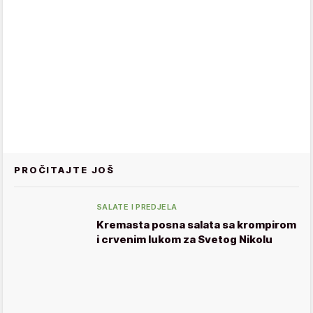
PROČITAJTE JOŠ
SALATE I PREDJELA
Kremasta posna salata sa krompirom
i crvenim lukom za Svetog Nikolu