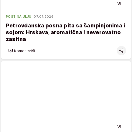
POST NA ULJU
07.07.2026.
Petrovdanska posna pita sa šampinjonima i
sojom: Hrskava, aromatična i neverovatno
zasitna
Komentariši