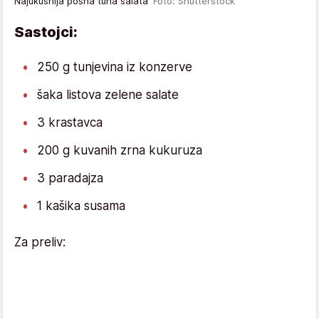
Najukusnija posna tuna salata
Foto: Shutterstock
Sastojci:
250 g tunjevina iz konzerve
šaka listova zelene salate
3 krastavca
200 g kuvanih zrna kukuruza
3 paradajza
1 kašika susama
Za preliv: