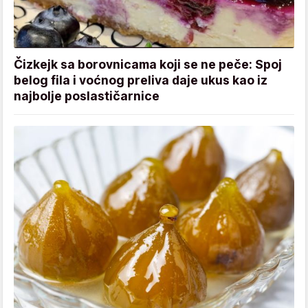
Čizkejk sa borovnicama koji se ne peče: Spoj
belog fila i voćnog preliva daje ukus kao iz
najbolje poslastičarnice