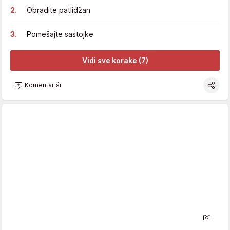
Obradite patlidžan
Pomešajte sastojke
Vidi sve korake (7)
Komentariši