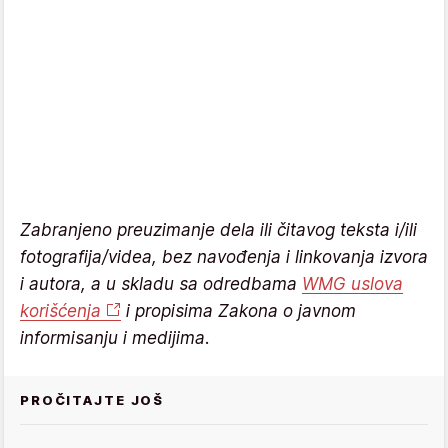
Zabranjeno preuzimanje dela ili čitavog teksta i/ili
fotografija/videa, bez navođenja i linkovanja izvora
i autora, a u skladu sa odredbama
WMG uslova
korišćenja
i propisima Zakona o javnom
informisanju i medijima.
PROČITAJTE JOŠ