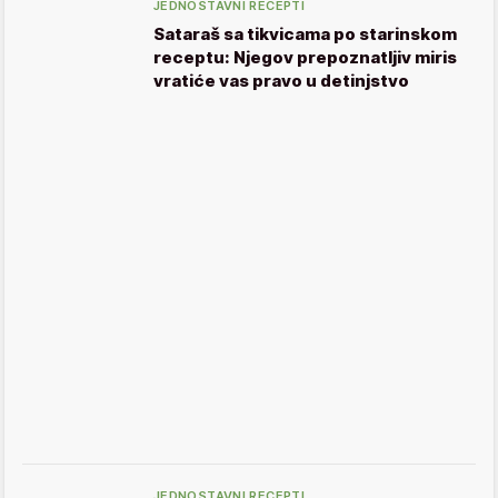
JEDNOSTAVNI RECEPTI
Sataraš sa tikvicama po starinskom
receptu: Njegov prepoznatljiv miris
vratiće vas pravo u detinjstvo
JEDNOSTAVNI RECEPTI