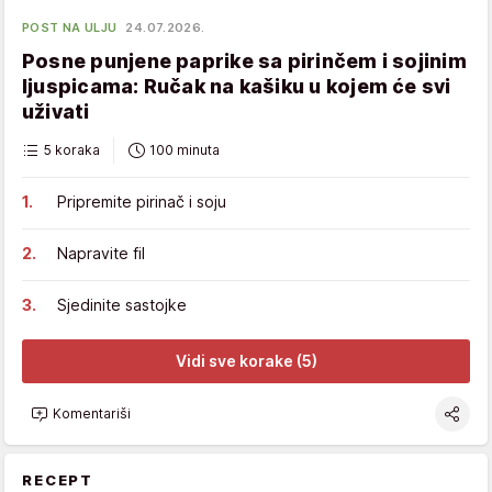
POST NA ULJU
24.07.2026.
Posne punjene paprike sa pirinčem i sojinim
ljuspicama: Ručak na kašiku u kojem će svi
uživati
5 koraka
100 minuta
Pripremite pirinač i soju
Napravite fil
Sjedinite sastojke
Vidi sve korake (5)
Komentariši
RECEPT