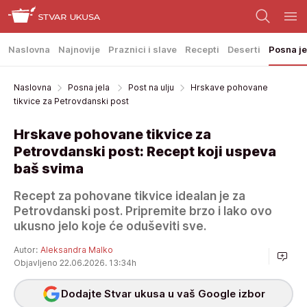
Naslovna
Najnovije
Praznici i slave
Recepti
Deserti
Posna je
Naslovna
Posna jela
Post na ulju
Hrskave pohovane
tikvice za Petrovdanski post
Hrskave pohovane tikvice za
Petrovdanski post: Recept koji uspeva
baš svima
Recept za pohovane tikvice idealan je za
Petrovdanski post. Pripremite brzo i lako ovo
ukusno jelo koje će oduševiti sve.
Autor:
Aleksandra Malko
Objavljeno 22.06.2026. 13:34h
Dodajte Stvar ukusa u vaš Google izbor