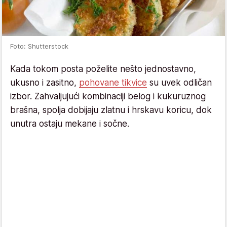
Foto: Shutterstock
Kada tokom posta poželite nešto jednostavno,
ukusno i zasitno,
pohovane tikvice
su uvek odličan
izbor. Zahvaljujući kombinaciji belog i kukuruznog
brašna, spolja dobijaju zlatnu i hrskavu koricu, dok
unutra ostaju mekane i sočne.