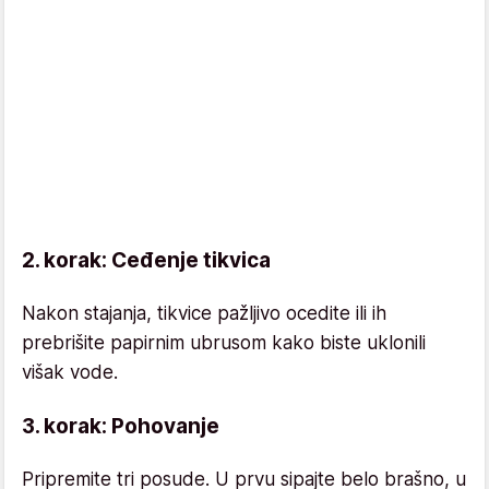
2. korak: Ceđenje tikvica
Nakon stajanja, tikvice pažljivo ocedite ili ih
prebrišite papirnim ubrusom kako biste uklonili
višak vode.
3. korak: Pohovanje
Pripremite tri posude. U prvu sipajte belo brašno, u