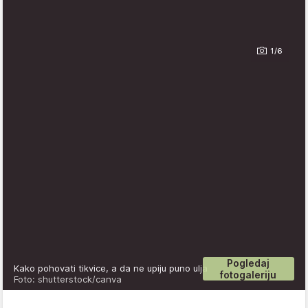
1/6
Pogledaj
Kako pohovati tikvice, a da ne upiju puno ulja
fotogaleriju
Foto: shutterstock/canva