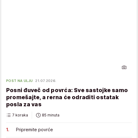
POST NA ULJU
21.07.2026.
Posni đuveč od povrća: Sve sastojke samo
promešajte, a rerna će odraditi ostatak
posla za vas
7 koraka
85 minuta
Pripremite povrće