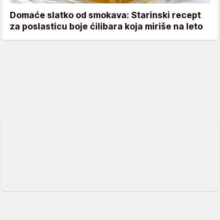
Domaće slatko od smokava: Starinski recept
za poslasticu boje ćilibara koja miriše na leto