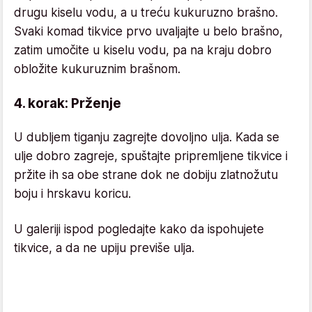
drugu kiselu vodu, a u treću kukuruzno brašno.
Svaki komad tikvice prvo uvaljajte u belo brašno,
zatim umočite u kiselu vodu, pa na kraju dobro
obložite kukuruznim brašnom.
4. korak: Prženje
U dubljem tiganju zagrejte dovoljno ulja. Kada se
ulje dobro zagreje, spuštajte pripremljene tikvice i
pržite ih sa obe strane dok ne dobiju zlatnožutu
boju i hrskavu koricu.
U galeriji ispod pogledajte kako da ispohujete
tikvice, a da ne upiju previše ulja.