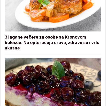
3 lagane večere za osobe sa Kronovom
bolešću: Ne opterećuju creva, zdrave su i vrlo
ukusne