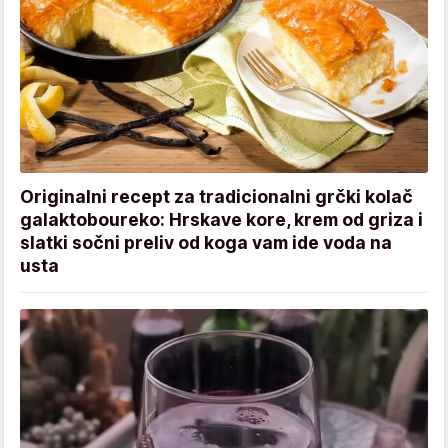
Originalni recept za tradicionalni grčki kolač
galaktoboureko: Hrskave kore, krem od griza i
slatki sočni preliv od koga vam ide voda na
usta