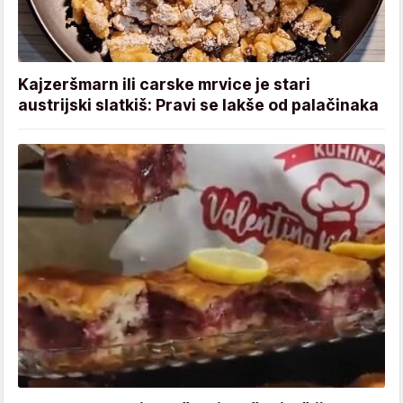
Kajzeršmarn ili carske mrvice je stari
austrijski slatkiš: Pravi se lakše od palačinaka