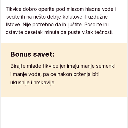
Tikvice dobro operite pod mlazom hladne vode i
isecite ih na nešto deblje kolutove ili uzdužne
listove. Nije potrebno da ih ljuštite. Posolite ih i
ostavite desetak minuta da puste višak tečnosti.
Bonus savet:
Birajte mlađe tikvice jer imaju manje semenki
i manje vode, pa će nakon prženja biti
ukusnije i hrskavije.