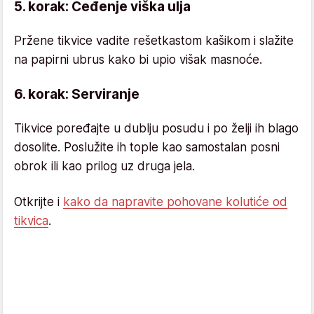
5. korak: Ceđenje viška ulja
Pržene tikvice vadite rešetkastom kašikom i slažite
na papirni ubrus kako bi upio višak masnoće.
6. korak: Serviranje
Tikvice poređajte u dublju posudu i po želji ih blago
dosolite. Poslužite ih tople kao samostalan posni
obrok ili kao prilog uz druga jela.
Otkrijte i
kako da napravite pohovane kolutiće od
tikvica
.