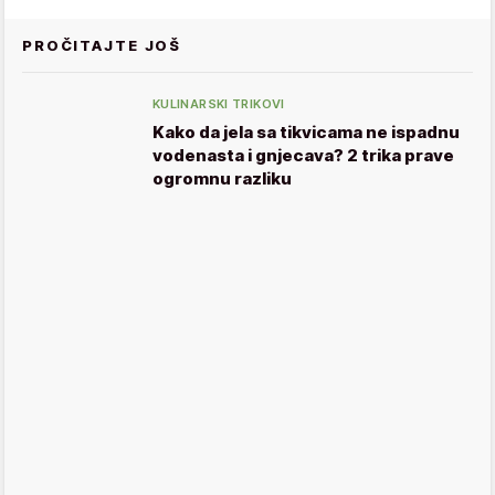
PROČITAJTE JOŠ
KULINARSKI TRIKOVI
Kako da jela sa tikvicama ne ispadnu
vodenasta i gnjecava? 2 trika prave
ogromnu razliku