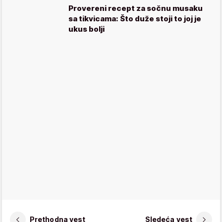
Provereni recept za sočnu musaku
sa tikvicama: Što duže stoji to joj je
ukus bolji
Prethodna vest
Sledeća vest