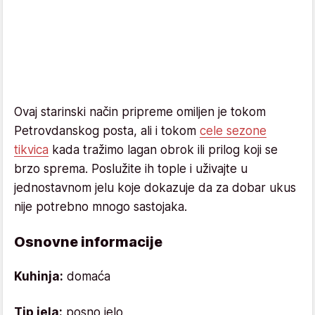
Ovaj starinski način pripreme omiljen je tokom
Petrovdanskog posta, ali i tokom
cele sezone
tikvica
kada tražimo lagan obrok ili prilog koji se
brzo sprema. Poslužite ih tople i uživajte u
jednostavnom jelu koje dokazuje da za dobar ukus
nije potrebno mnogo sastojaka.
Osnovne informacije
Kuhinja:
domaća
Tip jela:
posno jelo