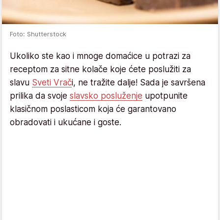
Foto: Shutterstock
Ukoliko ste kao i mnoge domaćice u potrazi za
receptom za sitne kolače koje ćete poslužiti za
slavu
Sveti Vrač
i, ne tražite dalje! Sada je savršena
prilika da svoje
slavsko posluženje
upotpunite
klasičnom poslasticom koja će garantovano
obradovati i ukućane i goste.