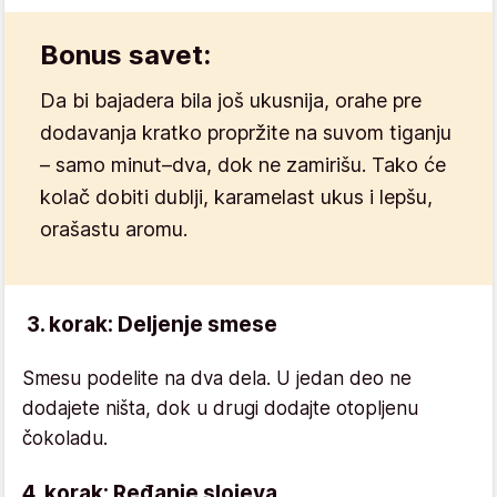
Bonus savet:
Da bi bajadera bila još ukusnija, orahe pre
dodavanja kratko propržite na suvom tiganju
– samo minut–dva, dok ne zamirišu. Tako će
kolač dobiti dublji, karamelast ukus i lepšu,
orašastu aromu.
3. korak: Deljenje smese
Smesu podelite na dva dela. U jedan deo ne
dodajete ništa, dok u drugi dodajte otopljenu
čokoladu.
4. korak: Ređanje slojeva