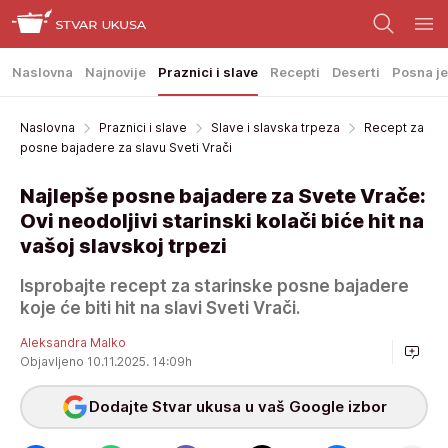
Naslovna
Najnovije
Praznici i slave
Recepti
Deserti
Posna je
Naslovna
Praznici i slave
Slave i slavska trpeza
Recept za
posne bajadere za slavu Sveti Vrači
Najlepše posne bajadere za Svete Vrače:
Ovi neodoljivi starinski kolači biće hit na
vašoj slavskoj trpezi
Isprobajte recept za starinske posne bajadere
koje će biti hit na slavi Sveti Vrači.
Aleksandra Malko
Objavljeno 10.11.2025. 14:09h
Dodajte Stvar ukusa u vaš Google izbor