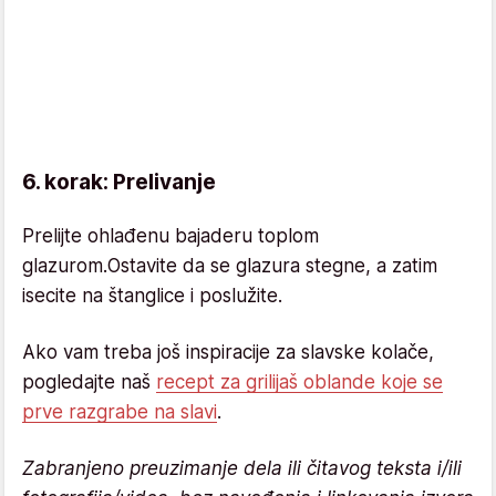
6. korak: Prelivanje
Prelijte ohlađenu bajaderu toplom
glazurom.Ostavite da se glazura stegne, a zatim
isecite na štanglice i poslužite.
Ako vam treba još inspiracije za slavske kolače,
pogledajte naš
recept za grilijaš oblande koje se
prve razgrabe na slavi
.
Zabranjeno preuzimanje dela ili čitavog teksta i/ili