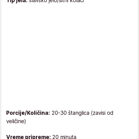
Tip jela:
slavsko jelo/sitni kolači
Porcije/Količina:
20-30 štanglica (zavisi od
veličine)
Vreme pripreme:
20 minuta