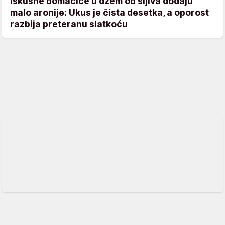
Iskusne domaćice u džem od šljiva dodaju
malo aronije: Ukus je čista desetka, a oporost
razbija preteranu slatkoću