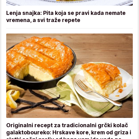
Lenja snajka: Pita koja se pravi kada nemate
vremena, a svi traže repete
Originalni recept za tradicionalni grčki kolač
galaktoboureko: Hrskave kore, krem od griza i