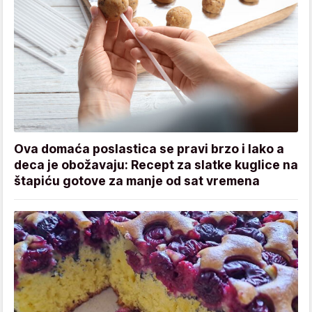
Ova domaća poslastica se pravi brzo i lako a
deca je obožavaju: Recept za slatke kuglice na
štapiću gotove za manje od sat vremena