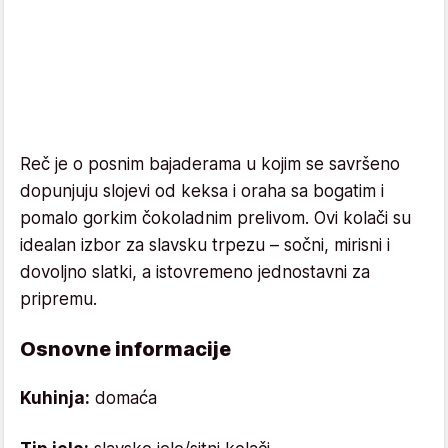
Reč je o posnim bajaderama u kojim se savršeno
dopunjuju slojevi od keksa i oraha sa bogatim i
pomalo gorkim čokoladnim prelivom. Ovi kolači su
idealan izbor za slavsku trpezu – sočni, mirisni i
dovoljno slatki, a istovremeno jednostavni za
pripremu.
Osnovne informacije
Kuhinja:
domaća