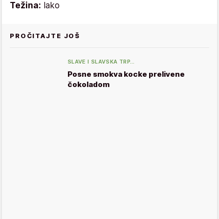
Težina:
lako
PROČITAJTE JOŠ
SLAVE I SLAVSKA TRP…
Posne smokva kocke prelivene
čokoladom