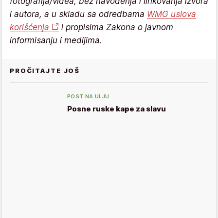
fotografija/videa, bez navođenja i linkovanja izvora
i autora, a u skladu sa odredbama
WMG uslova
korišćenja
i propisima Zakona o javnom
informisanju i medijima.
PROČITAJTE JOŠ
POST NA ULJU
Posne ruske kape za slavu