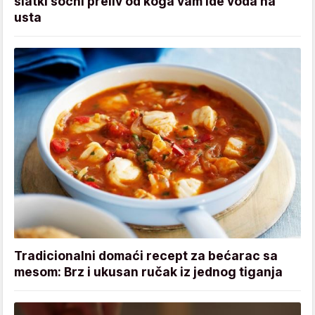
slatki sočni preliv od koga vam ide voda na
usta
Tradicionalni domaći recept za bećarac sa
mesom: Brz i ukusan ručak iz jednog tiganja