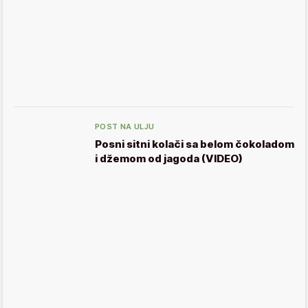
POST NA ULJU
Posni sitni kolači sa belom čokoladom
i džemom od jagoda (VIDEO)