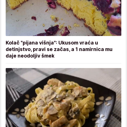
Kolač "pijana višnja": Ukusom vraća u
detinjstvo, pravi se začas, a 1 namirnica mu
daje neodoljiv šmek