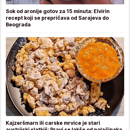
Sok od aronije gotov za 15 minuta: Elvirin
recept koji se prepričava od Sarajeva do
Beograda
Kajzeršmarn ili carske mrvice je stari
austrijski slatkiš: Pravi se lakše od palačinaka