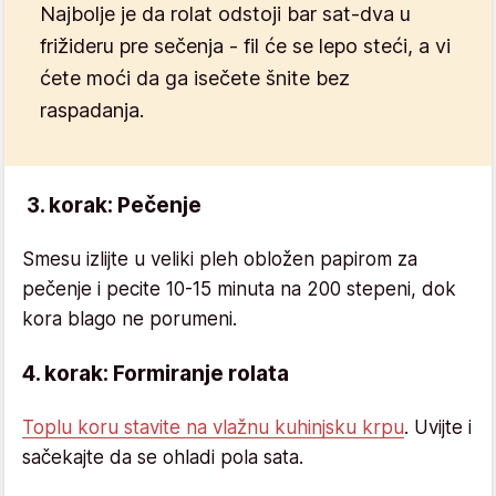
Najbolje je da rolat odstoji bar sat-dva u
frižideru pre sečenja - fil će se lepo steći, a vi
ćete moći da ga isečete šnite bez
raspadanja.
3. korak: Pečenje
Smesu izlijte u veliki pleh obložen papirom za
pečenje i pecite 10-15 minuta na 200 stepeni, dok
kora blago ne porumeni.
4. korak: Formiranje rolata
Toplu koru stavite na vlažnu kuhinjsku krpu
. Uvijte i
sačekajte da se ohladi pola sata.