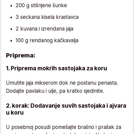
200 g stišnjene šunke
3 seckana kisela krastavca
2 kuvana i izrendana jaja
100 g rendanog kačkavalja
Priprema:
1. Priprema mokrih sastojaka za koru
Umutite jaja mikserom dok ne postanu penasta.
Dodajte pavlaku i ulje, pa kratko sjedinite.
2. korak: Dodavanje suvih sastojaka i ajvara
u koru
U posebnoj posudi pomešajte brašno i prašak za