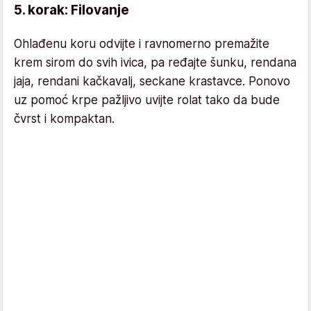
5. korak: Filovanje
Ohlađenu koru odvijte i ravnomerno premažite
krem sirom do svih ivica, pa ređajte šunku, rendana
jaja, rendani kačkavalj, seckane krastavce. Ponovo
uz pomoć krpe pažljivo uvijte rolat tako da bude
čvrst i kompaktan.