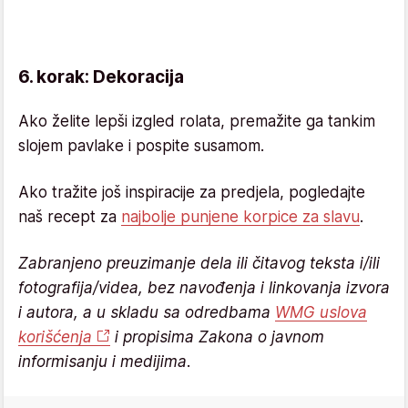
6. korak: Dekoracija
Ako želite lepši izgled rolata, premažite ga tankim
slojem pavlake i pospite susamom.
Ako tražite još inspiracije za predjela, pogledajte
naš recept za
najbolje punjene korpice za slavu
.
Zabranjeno preuzimanje dela ili čitavog teksta i/ili
fotografija/videa, bez navođenja i linkovanja izvora
i autora, a u skladu sa odredbama
WMG uslova
korišćenja
i propisima Zakona o javnom
informisanju i medijima.