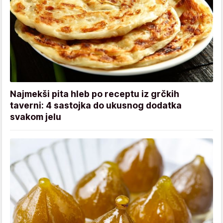
Najmekši pita hleb po receptu iz grčkih
taverni: 4 sastojka do ukusnog dodatka
svakom jelu