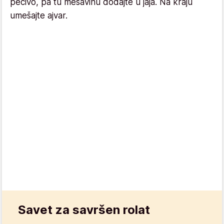
pecivo, pa tu mešavinu dodajte u jaja. Na kraju
umešajte ajvar.
Savet za savršen rolat