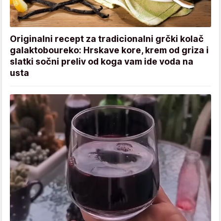
Originalni recept za tradicionalni grčki kolač
galaktoboureko: Hrskave kore, krem od griza i
slatki sočni preliv od koga vam ide voda na
usta