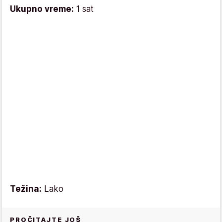
Ukupno vreme:
1 sat
Težina:
Lako
PROČITAJTE JOŠ