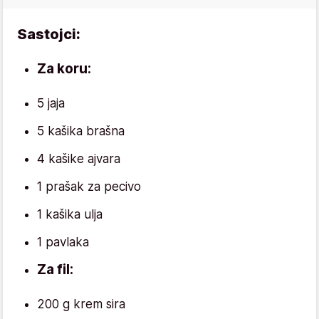
Sastojci:
Za koru:
5 jaja
5 kašika brašna
4 kašike ajvara
1 prašak za pecivo
1 kašika ulja
1 pavlaka
Za fil:
200 g krem sira