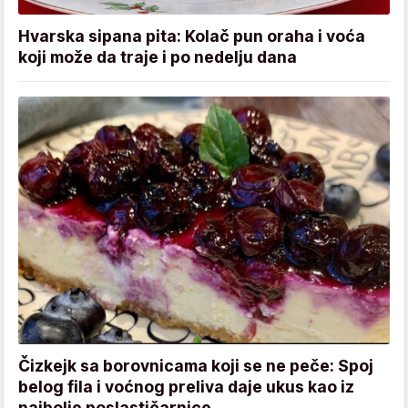
Hvarska sipana pita: Kolač pun oraha i voća
koji može da traje i po nedelju dana
Čizkejk sa borovnicama koji se ne peče: Spoj
belog fila i voćnog preliva daje ukus kao iz
najbolje poslastičarnice