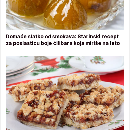
Domaće slatko od smokava: Starinski recept
za poslasticu boje ćilibara koja miriše na leto