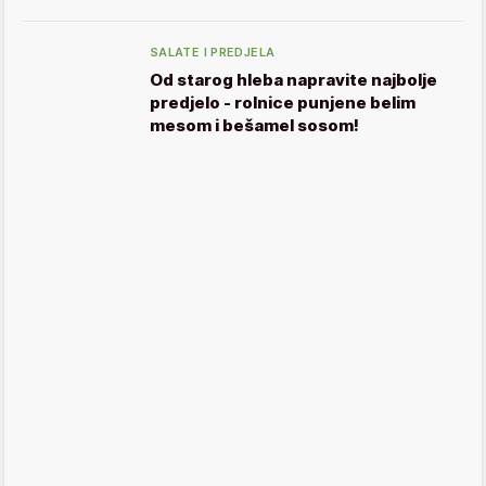
SALATE I PREDJELA
Od starog hleba napravite najbolje
predjelo - rolnice punjene belim
mesom i bešamel sosom!