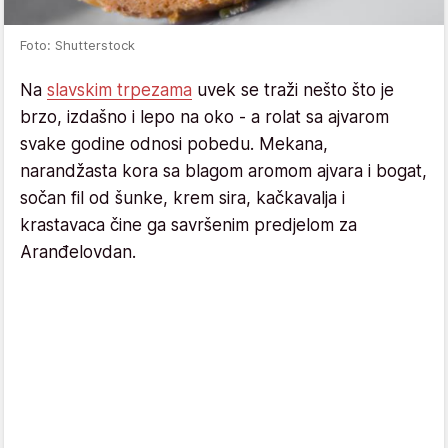
Foto: Shutterstock
Na
slavskim trpezama
uvek se traži nešto što je
brzo, izdašno i lepo na oko - a rolat sa ajvarom
svake godine odnosi pobedu. Mekana,
narandžasta kora sa blagom aromom ajvara i bogat,
sočan fil od šunke, krem sira, kačkavalja i
krastavaca čine ga savršenim predjelom za
Aranđelovdan.