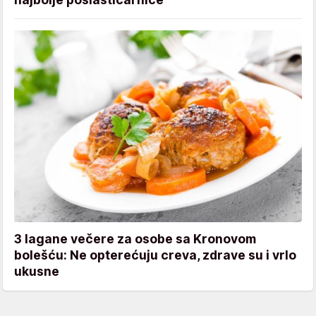
3 lagane večere za osobe sa Kronovom
bolešću: Ne opterećuju creva, zdrave su i vrlo
ukusne