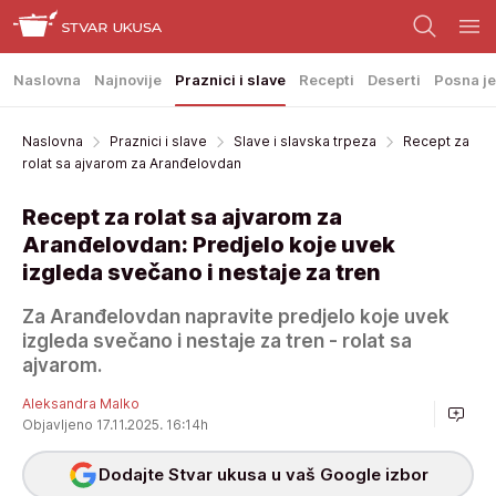
Naslovna
Najnovije
Praznici i slave
Recepti
Deserti
Posna je
Naslovna
Praznici i slave
Slave i slavska trpeza
Recept za
rolat sa ajvarom za Aranđelovdan
Recept za rolat sa ajvarom za
Aranđelovdan: Predjelo koje uvek
izgleda svečano i nestaje za tren
Za Aranđelovdan napravite predjelo koje uvek
izgleda svečano i nestaje za tren - rolat sa
ajvarom.
Aleksandra Malko
Objavljeno 17.11.2025. 16:14h
Dodajte Stvar ukusa u vaš Google izbor