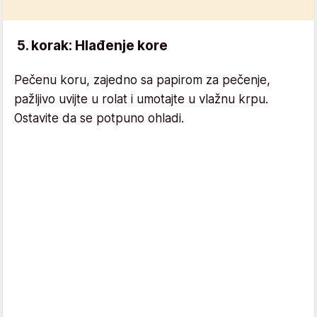
5. korak: Hlađenje kore
Pečenu koru, zajedno sa papirom za pečenje,
pažljivo uvijte u rolat i umotajte u vlažnu krpu.
Ostavite da se potpuno ohladi.