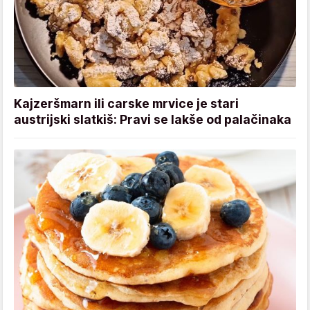
Kajzeršmarn ili carske mrvice je stari
austrijski slatkiš: Pravi se lakše od palačinaka