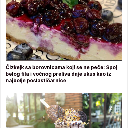
Čizkejk sa borovnicama koji se ne peče: Spoj
belog fila i voćnog preliva daje ukus kao iz
najbolje poslastičarnice