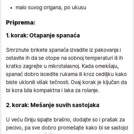
malo suvog origana, po ukusu
Priprema:
1. korak: Otapanje spanaća
Smrznute brikete spanaća izvadite iz pakovanja i
ostavite ih da se otope na sobnoj temperaturi ili ih
kratko zagrejte u mikrotalasnoj. Kada omekšaju,
spanać dobro iscedite rukama ili kroz cediljku kako
biste uklonili višak tečnosti. Ovaj korak je ključan da
bi kora bila kompaktna i laka za rolanje.
2. korak: Mešanje suvih sastojaka
U veću činiju sipajte brašno, dodajte so i prašak za
pecivo, pa sve dobro promešajte kako bi se sastojci