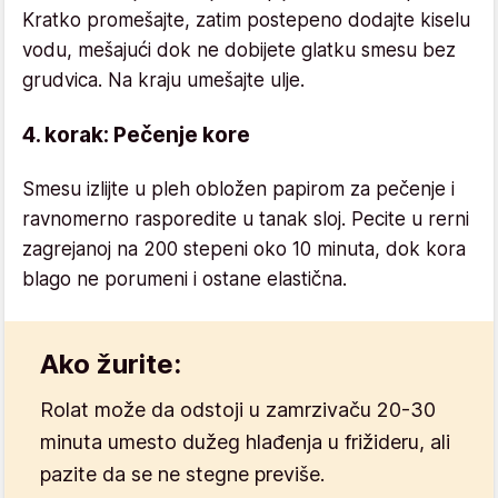
Kratko promešajte, zatim postepeno dodajte kiselu
vodu, mešajući dok ne dobijete glatku smesu bez
grudvica. Na kraju umešajte ulje.
4. korak: Pečenje kore
Smesu izlijte u pleh obložen papirom za pečenje i
ravnomerno rasporedite u tanak sloj. Pecite u rerni
zagrejanoj na 200 stepeni oko 10 minuta, dok kora
blago ne porumeni i ostane elastična.
Ako žurite:
Rolat može da odstoji u zamrzivaču 20-30
minuta umesto dužeg hlađenja u frižideru, ali
pazite da se ne stegne previše.