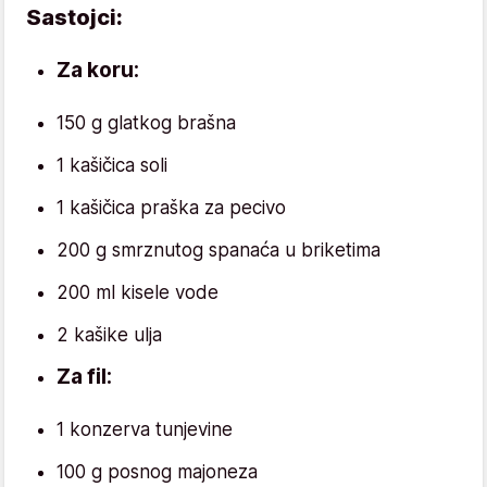
Sastojci:
Za koru:
150 g glatkog brašna
1 kašičica soli
1 kašičica praška za pecivo
200 g smrznutog spanaća u briketima
200 ml kisele vode
2 kašike ulja
Za fil:
1 konzerva tunjevine
100 g posnog majoneza