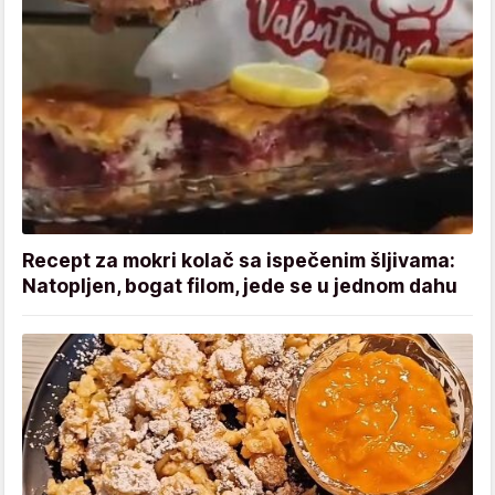
Recept za mokri kolač sa ispečenim šljivama:
Natopljen, bogat filom, jede se u jednom dahu