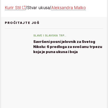
Kurir Stil
/Stvar ukusa/
Aleksandra Malko
PROČITAJTE JOŠ
SLAVE I SLAVSKA TRP…
Savršeni posni jelovnik za Svetog
Nikolu: 6 predloga za svečanu trpezu
koja je puna ukusa i boja