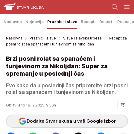
Naslovna
Najnovije
Praznici i slave
Recepti
Deserti
Posna je
Naslovna
Praznici i slave
Slave i slavska trpeza
Recept za
posni rolat sa spanaćem i tunjevinom za Nikoljdan
Brzi posni rolat sa spanaćem i
tunjevinom za Nikoljdan: Super za
spremanje u poslednji čas
Evo kako da u poslednji čas pripremite brzi posni
rolat sa spanaćem i tunjevinom za Nikoljdan.
Objavljeno 18.12.2025. 9:56h
Dodajte Stvar ukusa u vaš Google izbor