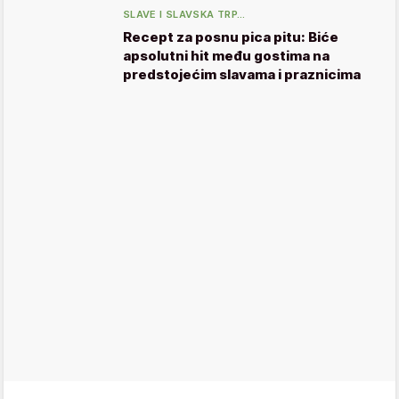
SLAVE I SLAVSKA TRP…
Recept za posnu pica pitu: Biće
apsolutni hit među gostima na
predstojećim slavama i praznicima