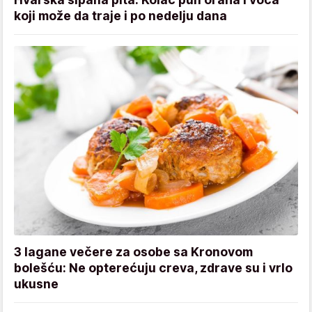
koji može da traje i po nedelju dana
3 lagane večere za osobe sa Kronovom
bolešću: Ne opterećuju creva, zdrave su i vrlo
ukusne