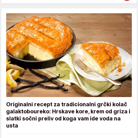
Originalni recept za tradicionalni grčki kolač
galaktoboureko: Hrskave kore, krem od griza i
slatki sočni preliv od koga vam ide voda na
usta