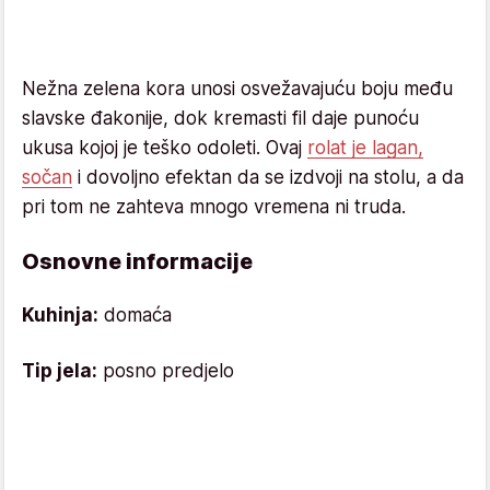
Nežna zelena kora unosi osvežavajuću boju među
slavske đakonije, dok kremasti fil daje punoću
ukusa kojoj je teško odoleti. Ovaj
rolat je lagan,
sočan
i dovoljno efektan da se izdvoji na stolu, a da
pri tom ne zahteva mnogo vremena ni truda.
Osnovne informacije
Kuhinja:
domaća
Tip jela:
posno predjelo