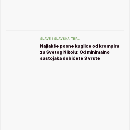
SLAVE I SLAVSKA TRP…
Najlakše posne kuglice od krompira
za Svetog Nikolu: Od minimalno
sastojaka dobićete 3 vrste