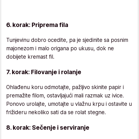
6. korak: Priprema fila
Tunjevinu dobro ocedite, pa je sjedinite sa posnim
majonezom i malo origana po ukusu, dok ne
dobijete kremast fil.
7. korak: Filovanje i rolanje
Ohlađenu koru odmotajte, pažljivo skinite papir i
premažite filom, ostavljajući mali razmak uz ivice.
Ponovo urolajte, umotajte u vlažnu krpu i ostavite u
frižideru nekoliko sati da se rolat stegne.
8. korak: Sečenje i serviranje