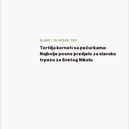
SLAVE I SLAVSKA TRP…
Tortilja korneti sa pečurkama:
Najbolje posno predjelo za slavsku
trpezu za Svetog Nikolu