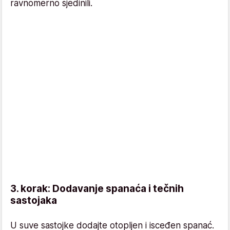
ravnomerno sjedinili.
3. korak: Dodavanje spanaća i tečnih
sastojaka
U suve sastojke dodajte otopljen i isceđen spanać.