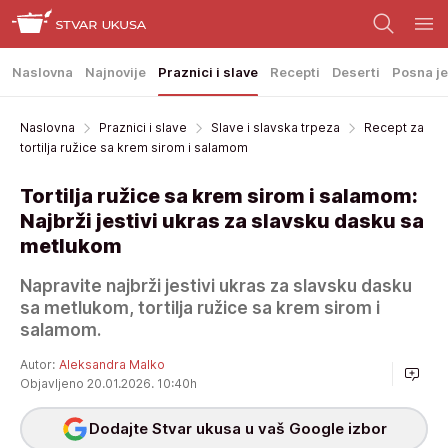
Naslovna
Najnovije
Praznici i slave
Recepti
Deserti
Posna je
Naslovna
Praznici i slave
Slave i slavska trpeza
Recept za
tortilja ružice sa krem sirom i salamom
Tortilja ružice sa krem sirom i salamom:
Najbrži jestivi ukras za slavsku dasku sa
metlukom
Napravite najbrži jestivi ukras za slavsku dasku
sa metlukom, tortilja ružice sa krem sirom i
salamom.
Autor:
Aleksandra Malko
Objavljeno 20.01.2026. 10:40h
Dodajte Stvar ukusa u vaš Google izbor