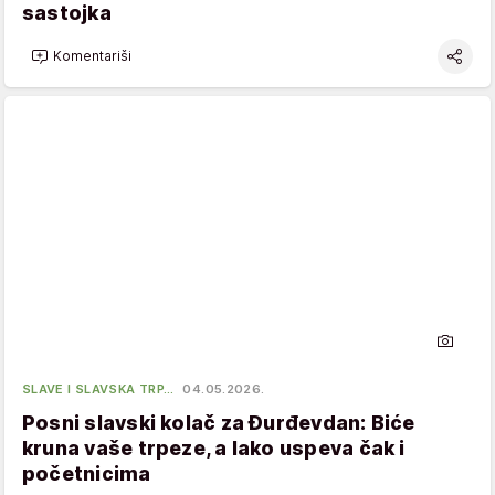
sastojka
Komentariši
SLAVE I SLAVSKA TRP…
04.05.2026.
Posni slavski kolač za Đurđevdan: Biće
kruna vaše trpeze, a lako uspeva čak i
početnicima