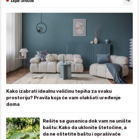
Kako izabrati idealnu veličinu tepiha za svaku
prostoriju? Pravila koja će vam olakšati uređenje
doma
Rešite se gusenica dok vam ne unište
baštu: Kako da uklonite štetočine, a
da ne oštetite baštu i oprašivače