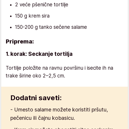
2 veće pšenične tortilje
150 g krem sira
150-200 g tanko sečene salame
Priprema:
1. korak: Seckanje tortilja
Tortilje položite na ravnu površinu i isecite ih na
trake širine oko 2–2,5 cm.
Dodatni saveti:
- Umesto salame možete koristiti pršutu,
pečenicu ili čajnu kobasicu.