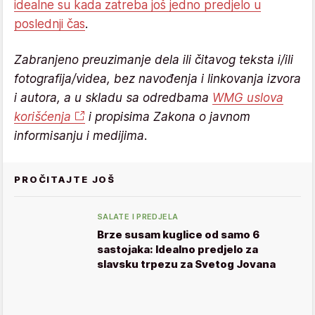
idealne su kada zatreba još jedno predjelo u
poslednji čas
.
Zabranjeno preuzimanje dela ili čitavog teksta i/ili
fotografija/videa, bez navođenja i linkovanja izvora
i autora, a u skladu sa odredbama
WMG uslova
korišćenja
i propisima Zakona o javnom
informisanju i medijima.
PROČITAJTE JOŠ
SALATE I PREDJELA
Brze susam kuglice od samo 6
sastojaka: Idealno predjelo za
slavsku trpezu za Svetog Jovana