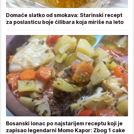
Domaće slatko od smokava: Starinski recept
za poslasticu boje ćilibara koja miriše na leto
Bosanski lonac po najstarijem receptu koji je
zapisao legendarni Momo Kapor: Zbog 1 cake