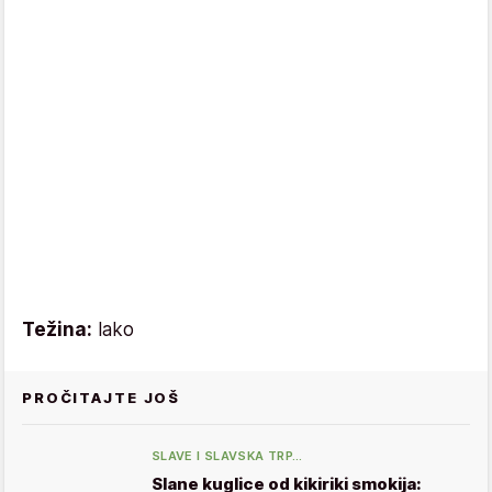
Težina:
lako
PROČITAJTE JOŠ
SLAVE I SLAVSKA TRP…
Slane kuglice od kikiriki smokija: