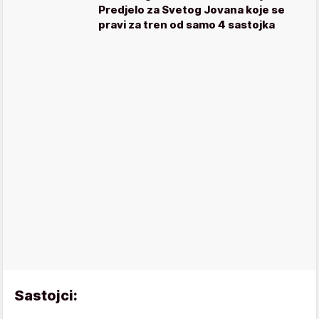
Predjelo za Svetog Jovana koje se
pravi za tren od samo 4 sastojka
Sastojci: