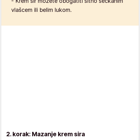
- Krem sir možete obogatiti sitno seckanim
vlašcem ili belim lukom.
2. korak: Mazanje krem sira