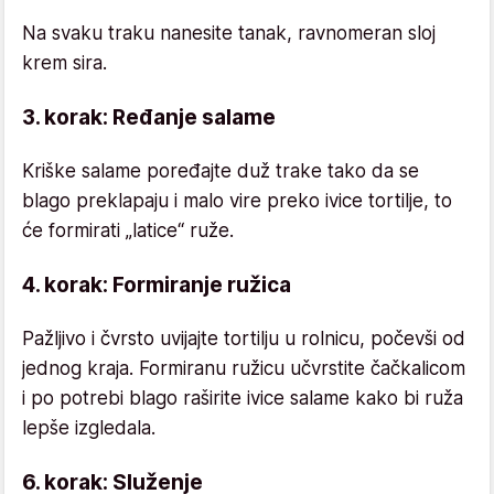
Na svaku traku nanesite tanak, ravnomeran sloj
krem sira.
3. korak: Ređanje salame
Kriške salame poređajte duž trake tako da se
blago preklapaju i malo vire preko ivice tortilje, to
će formirati „latice“ ruže.
4. korak: Formiranje ružica
Pažljivo i čvrsto uvijajte tortilju u rolnicu, počevši od
jednog kraja. Formiranu ružicu učvrstite čačkalicom
i po potrebi blago raširite ivice salame kako bi ruža
lepše izgledala.
6. korak: Služenje