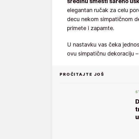
sredinu smesti šareno usk
elegantan ručak za celu poro
decu nekom simpatičnom deko
primete i zapamte.
U nastavku vas čeka jednos
ovu simpatičnu dekoraciju – b
PROČITAJTE JOŠ
S
D
t
u