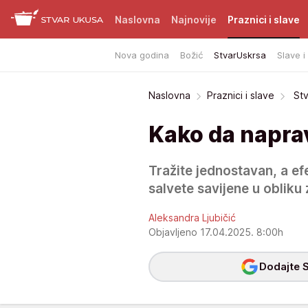
Naslovna
Najnovije
Praznici i slave
Nova godina
Božić
StvarUskrsa
Slave i
Naslovna
Praznici i slave
Stv
Kako da naprav
Tražite jednostavan, a ef
salvete savijene u obliku 
Aleksandra Ljubičić
Objavljeno 17.04.2025. 8:00h
Dodajte S