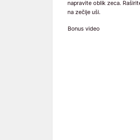
napravite oblik zeca. Raširi
na zečije uši.
Bonus video