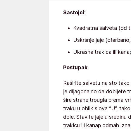
Sastojci
:
Kvadratna salveta (od tk
Uskršnje jaje (ofarbano,
Ukrasna trakica ili kana
Postupak
:
Raširite salvetu na sto tako
je dijagonalno da dobijete t
šire strane trougla prema vr
traku u oblik slova “U”, tako
dole. Stavite jaje u sredinu
trakicu ili kanap odmah iznad