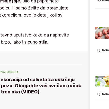
ršnje jaje
. Bilo da pripremate
dicu ili samo želite da obradujete
racijom, ovo je detalj koji svi
tavno uputstvo kako da napravite
rzo, lako i s puno stila.
Kome
TVARUSKRSA
ekoracija od salveta za uskršnju
rpezu: Obogatite vaš svečani ručak
 tren oka (VIDEO)
Kome