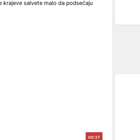
te krajeve salvete malo da podsećaju
00:27