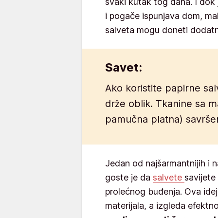
svaki kutak tog dana. I dok 
i pogače ispunjava dom, mali
salveta mogu doneti dodatnu
Savet:
Ako koristite papirne sal
drže oblik. Tkanine sa ma
pamučna platna) savršen
Jedan od najšarmantnijih i n
goste je da
salvete
savijete
prolećnog buđenja. Ova ide
materijala, a izgleda efekt