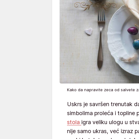
Kako da napravite zeca od salvete 
Uskrs je savršen trenutak d
simbolima proleća i topline
stola
igra veliku ulogu u st
nije samo ukras, već izraz p