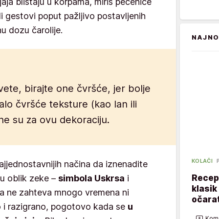
jaja blistaju u korpama, miris pečenice
 gestovi poput pažljivo postavljenih
 dozu čarolije.
NAJNO
vete, birajte one čvršće, jer bolje
lo čvršće teksture (kao lan ili
e su za ovu dekoraciju.
KOLAČI
ajjednostavnijih načina da iznenadite
Recept
 u oblik zeke –
simbola Uskrsa
i
klasik
ja ne zahteva mnogo vremena ni
očarat
no i razigrano, pogotovo kada se
u
Kome