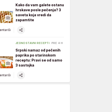
Kako da vam galete ostanu
hrskave posle pečenja? 3
saveta koja vredi da
zapamtite
ntariši
JEDNOSTAVNI RECEPTI
PRE 4 H
Srpski namaz od pečenih
paprika po starinskom
receptu: Pravi se od samo
3 sastojka
ntariši