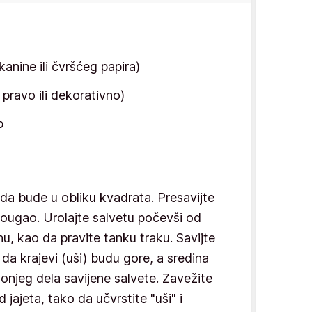
anine ili čvršćeg papira)
 pravo ili dekorativno)
p
 da bude u obliku kvadrata. Presavijte
rougao. Urolajte salvetu počevši od
hu, kao da pravite tanku traku. Savijte
 da krajevi (uši) budu gore, a sredina
 donjeg dela savijene salvete. Zavežite
 jajeta, tako da učvrstite "uši" i