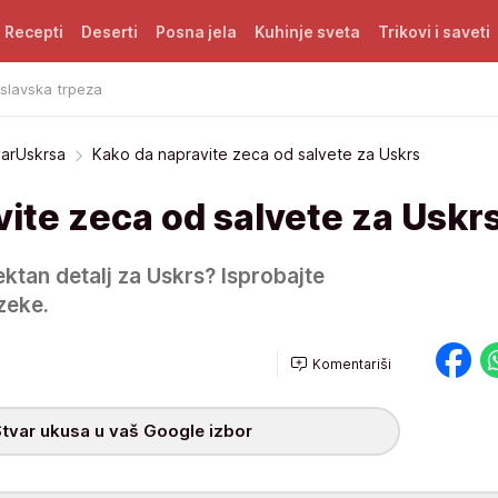
Recepti
Deserti
Posna jela
Kuhinje sveta
Trikovi i saveti
 slavska trpeza
arUskrsa
Kako da napravite zeca od salvete za Uskrs
ite zeca od salvete za Uskr
ektan detalj za Uskrs? Isprobajte
zeke.
Komentariši
tvar ukusa u vaš Google izbor