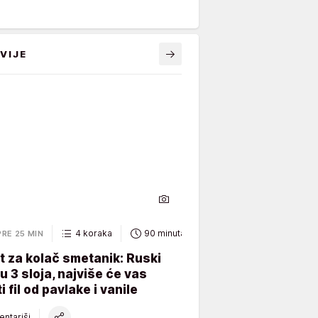
VIJE
4 koraka
90 minuta
PRE 25 MIN
 za kolač smetanik: Ruski
 u 3 sloja, najviše će vas
i fil od pavlake i vanile
ntariši