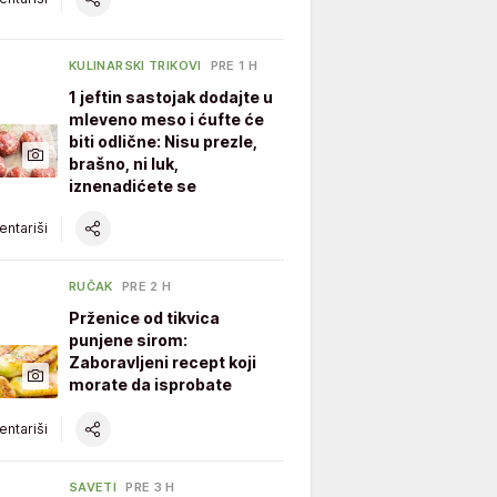
KULINARSKI TRIKOVI
PRE 1 H
1 jeftin sastojak dodajte u
mleveno meso i ćufte će
biti odlične: Nisu prezle,
brašno, ni luk,
iznenadićete se
ntariši
RUČAK
PRE 2 H
Prženice od tikvica
punjene sirom:
Zaboravljeni recept koji
morate da isprobate
ntariši
SAVETI
PRE 3 H