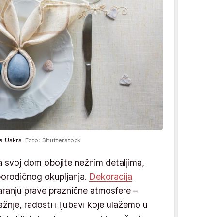
za Uskrs
Foto: Shutterstock
a svoj dom obojite nežnim detaljima,
 porodičnog okupljanja.
Dekoracija
varanju prave praznične atmosfere –
ažnje, radosti i ljubavi koje ulažemo u