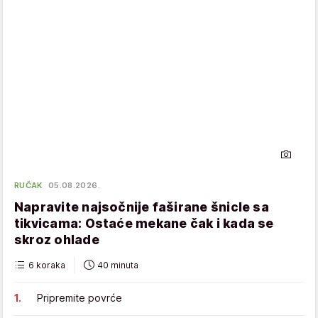
RUČAK
05.08.2026.
Napravite najsočnije faširane šnicle sa
tikvicama: Ostaće mekane čak i kada se
skroz ohlade
6 koraka
40 minuta
Pripremite povrće