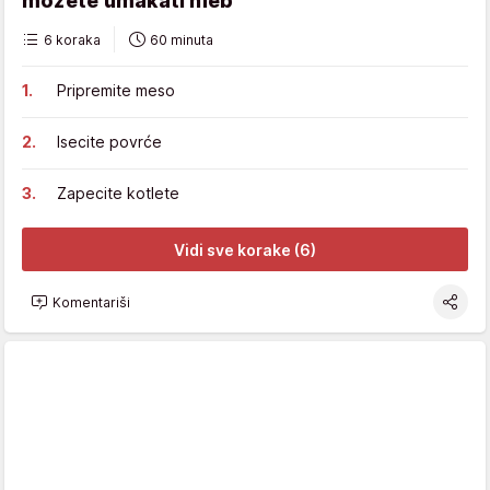
možete umakati hleb
6 koraka
60 minuta
Pripremite meso
Isecite povrće
Zapecite kotlete
Vidi sve korake (6)
Komentariši