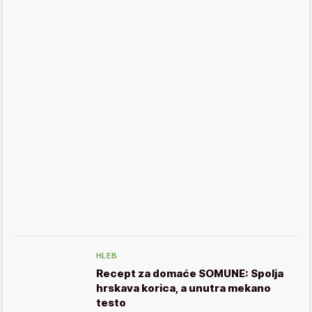
HLEB
Recept za domaće SOMUNE: Spolja
hrskava korica, a unutra mekano
testo