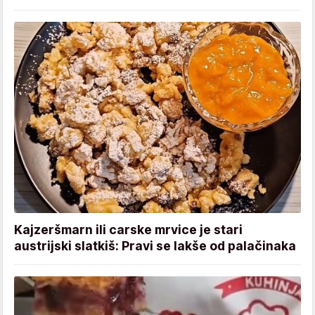
Kajzeršmarn ili carske mrvice je stari
austrijski slatkiš: Pravi se lakše od palačinaka