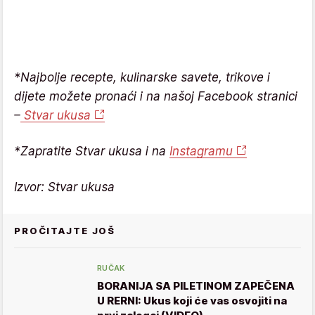
*Najbolje recepte, kulinarske savete, trikove i
dijete možete pronaći i na našoj Facebook stranici
–
Stvar ukusa
*Zapratite Stvar ukusa i na
Instagramu
Izvor: Stvar ukusa
PROČITAJTE JOŠ
RUČAK
BORANIJA SA PILETINOM ZAPEČENA
U RERNI: Ukus koji će vas osvojiti na