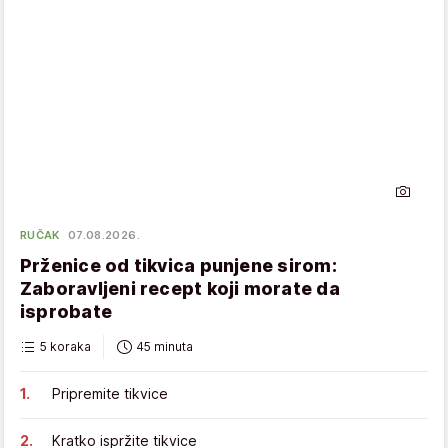
RUČAK
07.08.2026.
Prženice od tikvica punjene sirom:
Zaboravljeni recept koji morate da
isprobate
5 koraka
45 minuta
Pripremite tikvice
Kratko ispržite tikvice