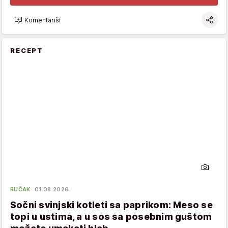
Komentariši
RECEPT
RUČAK
01.08.2026.
Sočni svinjski kotleti sa paprikom: Meso se
topi u ustima, a u sos sa posebnim guštom