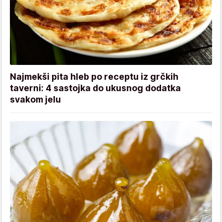
Najmekši pita hleb po receptu iz grčkih
taverni: 4 sastojka do ukusnog dodatka
svakom jelu