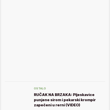
OSTALO
RUČAK NA BRZAKA: Pljeskavice
punjene sirom i pekarski krompir
zapečeni u rerni (VIDEO)