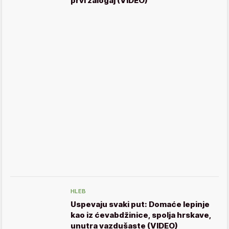
prvi zalogaj (VIDEO)
HLEB
Uspevaju svaki put: Domaće lepinje
kao iz ćevabdžinice, spolja hrskave,
unutra vazdušaste (VIDEO)