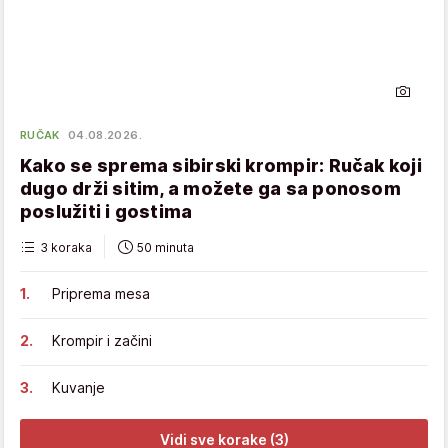
RUČAK
04.08.2026.
Kako se sprema sibirski krompir: Ručak koji
dugo drži sitim, a možete ga sa ponosom
poslužiti i gostima
3 koraka
50 minuta
Priprema mesa
Krompir i začini
Kuvanje
Vidi sve korake (3)