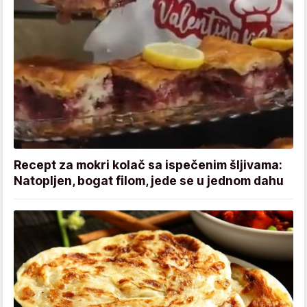
Recept za mokri kolač sa ispečenim šljivama:
Natopljen, bogat filom, jede se u jednom dahu