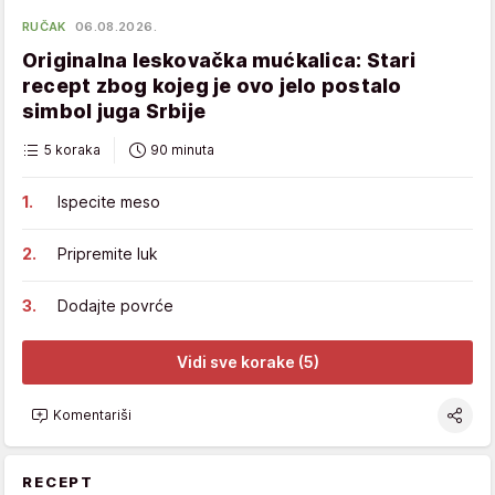
RUČAK
06.08.2026.
Originalna leskovačka mućkalica: Stari
recept zbog kojeg je ovo jelo postalo
simbol juga Srbije
5 koraka
90 minuta
Ispecite meso
Pripremite luk
Dodajte povrće
Vidi sve korake (5)
Komentariši
RECEPT