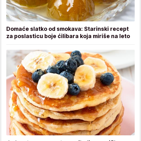
Domaće slatko od smokava: Starinski recept
za poslasticu boje ćilibara koja miriše na leto