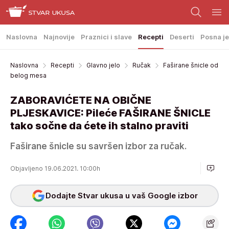
Naslovna
Najnovije
Praznici i slave
Recepti
Deserti
Posna je
Naslovna
Recepti
Glavno jelo
Ručak
Faširane šnicle od
belog mesa
ZABORAVIĆETE NA OBIČNE
PLJESKAVICE: Pileće FAŠIRANE ŠNICLE
tako sočne da ćete ih stalno praviti
Faširane šnicle su savršen izbor za ručak.
Objavljeno 19.06.2021. 10:00h
Dodajte Stvar ukusa u vaš Google izbor