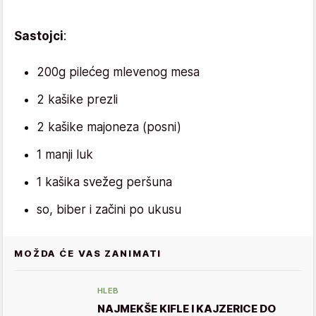
Sastojci
:
200g pilećeg mlevenog mesa
2 kašike prezli
2 kašike majoneza (posni)
1 manji luk
1 kašika svežeg peršuna
so, biber i začini po ukusu
MOŽDA ĆE VAS ZANIMATI
HLEB
NAJMEKŠE KIFLE I KAJZERICE DO