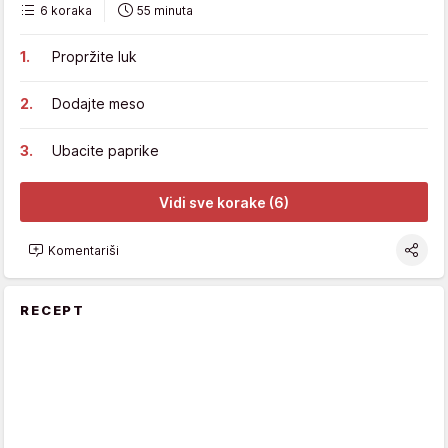
6 koraka
55 minuta
Propržite luk
Dodajte meso
Ubacite paprike
Vidi sve korake (6)
Komentariši
RECEPT