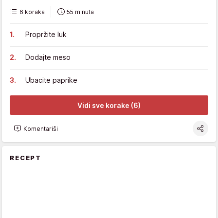
6 koraka
55 minuta
Propržite luk
Dodajte meso
Ubacite paprike
Vidi sve korake (6)
Komentariši
RECEPT