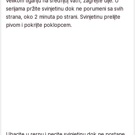
velikom tiganju na srednjoj vatri, zagrejte ulje. U
serijama pržite svinjetinu dok ne porumeni sa svih
strana, oko 2 minuta po strani. Svinjetinu prelijte
pivom i pokrijte poklopcem.
Ubacite u rernu i pecite svinjetinu dok ne postane