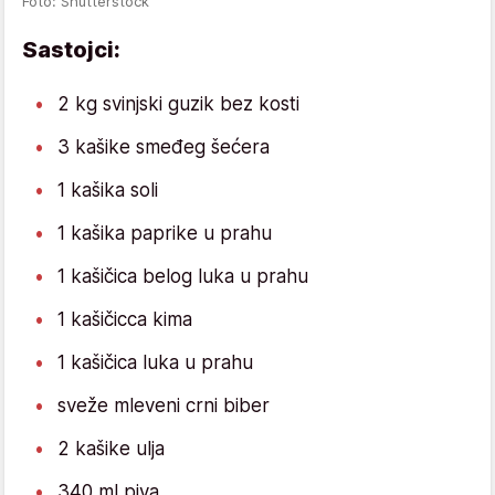
Foto: Shutterstock
Sastojci:
2 kg svinjski guzik bez kosti
3 kašike smeđeg šećera
1 kašika soli
1 kašika paprike u prahu
1 kašičica belog luka u prahu
1 kašičicca kima
1 kašičica luka u prahu
sveže mleveni crni biber
2 kašike ulja
340 ml piva