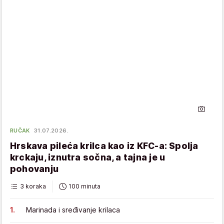
RUČAK
31.07.2026.
Hrskava pileća krilca kao iz KFC-a: Spolja
krckaju, iznutra sočna, a tajna je u
pohovanju
3 koraka
100 minuta
Marinada i sređivanje krilaca