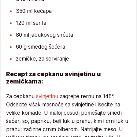
350 ml kečapa
120 ml senfa
80 ml jabukovog sirćeta
60 g smeđeg šećera
zemičke, za serviranje
Recept za cepkanu svinjetinu u
zemičkama:
Za cepkanu
svinjetinu
zagrejte rernu na 148°.
Odsecite višak masnoće sa svinjetine i isecite na
velike komade. U maloj posudi pomešajte smeđi
šećer, so, papriku, beli luk u prahu, kim i crni luk u
prahu; začinite crnim biberom. Natrljajte meso. U