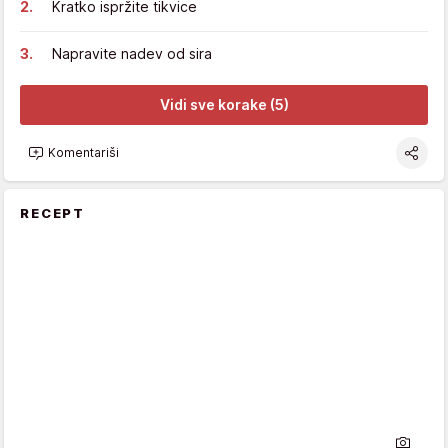
Kratko ispržite tikvice
Napravite nadev od sira
Vidi sve korake (5)
Komentariši
RECEPT