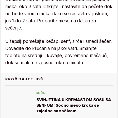
meka, oko 3 sata. Otkrijte i nastavite da pečete dok
ne bude veoma meka i lako se rastavlja viljuškom,
još 1 do 2 sata. Prebacite meso na dasku za
sečenje.
U tepsiji pomešajte kečap, senf, sirće i smeđi šećer.
Dovedite do ključanja na jakoj vatri. Smanjite
toplotu na srednju i kuvajte, povremeno mešajući,
dok se malo ne zgusne, oko 5 minuta.
PROČITAJTE JOŠ
RUČAK
SVINJETINA U KREMASTOM SOSU SA
SENFOM: Sočno meso krčka se
zajedno sa sočivom