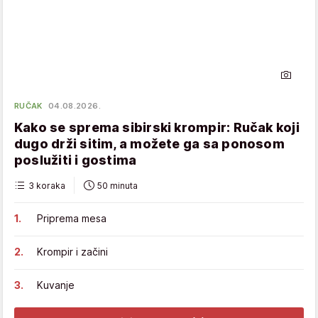
RUČAK
04.08.2026.
Kako se sprema sibirski krompir: Ručak koji
dugo drži sitim, a možete ga sa ponosom
poslužiti i gostima
3 koraka
50 minuta
Priprema mesa
Krompir i začini
Kuvanje