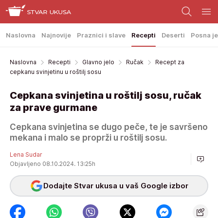
Naslovna
Najnovije
Praznici i slave
Recepti
Deserti
Posna je
Naslovna
Recepti
Glavno jelo
Ručak
Recept za
cepkanu svinjetinu u roštilj sosu
Cepkana svinjetina u roštilj sosu, ručak
za prave gurmane
Cepkana svinjetina se dugo peče, te je savršeno
mekana i malo se proprži u roštilj sosu.
Lena Sudar
Objavljeno 08.10.2024. 13:25h
Dodajte Stvar ukusa u vaš Google izbor