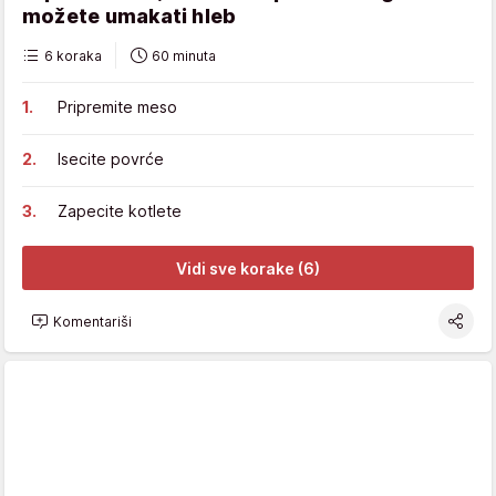
možete umakati hleb
6 koraka
60 minuta
Pripremite meso
Isecite povrće
Zapecite kotlete
Vidi sve korake (6)
Komentariši