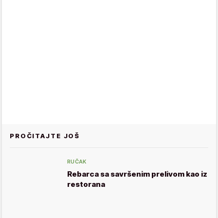
PROČITAJTE JOŠ
RUČAK
Rebarca sa savršenim prelivom kao iz
restorana