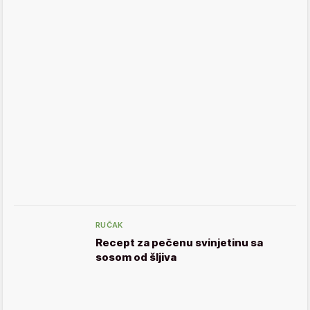
RUČAK
Recept za pečenu svinjetinu sa
sosom od šljiva