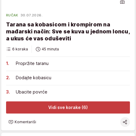
RUČAK
30.07.2026.
Tarana sa kobasicom i krompirom na
mađarski način: Sve se kuva u jednom loncu,
a ukus će vas oduševiti
6 koraka
45 minuta
Propržite taranu
Dodajte kobasicu
Ubacite povrće
Vidi sve korake (6)
Komentariši