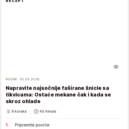
RECEPT
RUČAK
05.08.2026.
Napravite najsočnije faširane šnicle sa
tikvicama: Ostaće mekane čak i kada se
skroz ohlade
6 koraka
40 minuta
Pripremite povrće