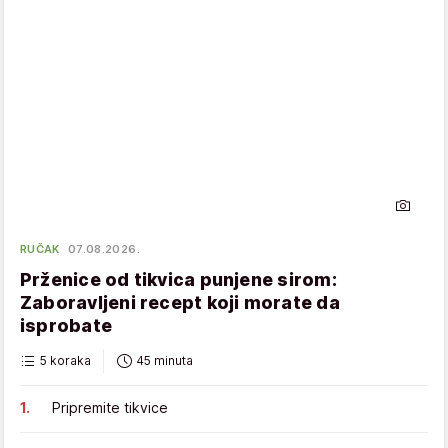
RUČAK
07.08.2026.
Prženice od tikvica punjene sirom:
Zaboravljeni recept koji morate da
isprobate
5 koraka
45 minuta
Pripremite tikvice