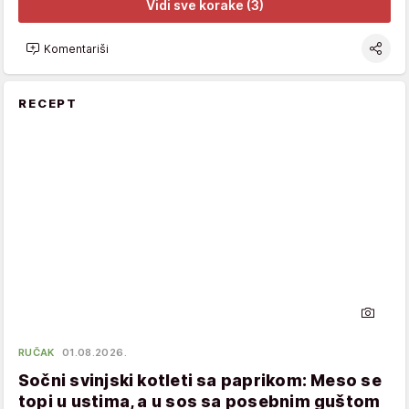
Vidi sve korake (3)
Komentariši
RECEPT
RUČAK
01.08.2026.
Sočni svinjski kotleti sa paprikom: Meso se
topi u ustima, a u sos sa posebnim guštom