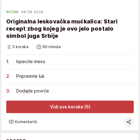
RUČAK
06.08.2026.
Originalna leskovačka mućkalica: Stari
recept zbog kojeg je ovo jelo postalo
simbol juga Srbije
5 koraka
90 minuta
Ispecite meso
Pripremite luk
Dodajte povrće
Vidi sve korake (5)
Komentariši