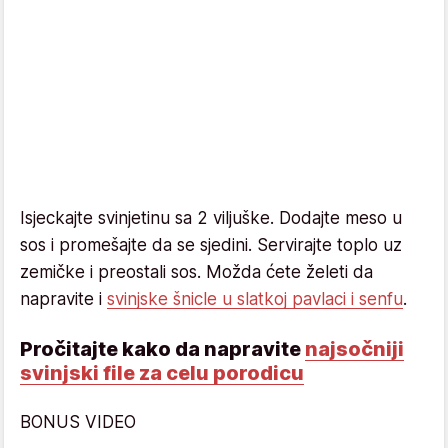
Isjeckajte svinjetinu sa 2 viljuške. Dodajte meso u
sos i promešajte da se sjedini. Servirajte toplo uz
zemičke i preostali sos. Možda ćete želeti da
napravite i
svinjske šnicle u slatkoj pavlaci i senfu
.
Pročitajte kako da napravite
najsočniji
svinjski file za celu porodicu
BONUS VIDEO