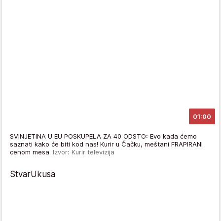
01:00
SVINJETINA U EU POSKUPELA ZA 40 ODSTO: Evo kada ćemo
saznati kako će biti kod nas! Kurir u Čačku, meštani FRAPIRANI
cenom mesa
Izvor: Kurir televizija
StvarUkusa