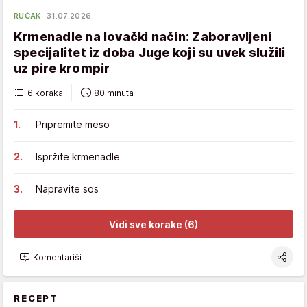
RUČAK
31.07.2026.
Krmenadle na lovački način: Zaboravljeni
specijalitet iz doba Juge koji su uvek služili
uz pire krompir
6 koraka
80 minuta
Pripremite meso
Ispržite krmenadle
Napravite sos
Vidi sve korake (6)
Komentariši
RECEPT