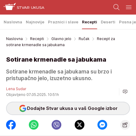
Naslovna
Najnovije
Praznici i slave
Recepti
Deserti
Posna je
Naslovna
Recepti
Glavno jelo
Ručak
Recept za
sotirane krmenadle sa jabukama
Sotirane krmenadle sa jabukama
Sotirane krmenadle sa jabukama su brzo i
pristupačno jelo, izuzetno ukusno.
Lena Sudar
Objavljeno 07.05.2025. 10:51h
Dodajte Stvar ukusa u vaš Google izbor