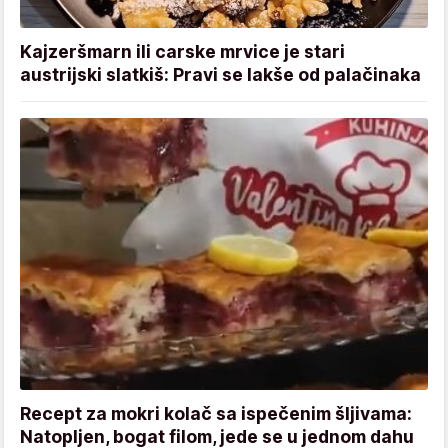
Kajzeršmarn ili carske mrvice je stari
austrijski slatkiš: Pravi se lakše od palačinaka
Recept za mokri kolač sa ispečenim šljivama:
Natopljen, bogat filom, jede se u jednom dahu