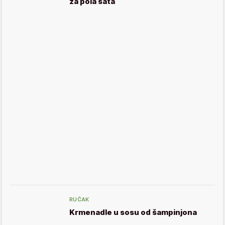
za pola sata
RUČAK
Krmenadle u sosu od šampinjona