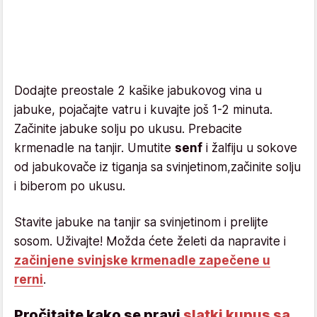
Dodajte preostale 2 kašike jabukovog vina u
jabuke, pojačajte vatru i kuvajte još 1-2 minuta.
Začinite jabuke solju po ukusu. Prebacite
krmenadle na tanjir. Umutite
senf
i žalfiju u sokove
od jabukovače iz tiganja sa svinjetinom,začinite solju
i biberom po ukusu.
Stavite jabuke na tanjir sa svinjetinom i prelijte
sosom. Uživajte! Možda ćete želeti da napravite i
začinjene svinjske krmenadle zapečene u
rerni
.
Pročitajte kako se pravi
slatki kupus sa