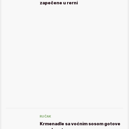
zapečene u rerni
RUČAK
Krmenadle sa voćnim sosom gotove