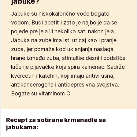
jabuke?
Jabuke su niskokalorično voće bogato
vodom. Budi apetit i zato je najbolje da se
pojede pre jela ili nekoliko sati nakon jela.
Jabuka na zube ima isti uticaj kao i pranje
zuba, jer pomaže kod uklanjanja naslaga
hrane između zuba, stimuliše desni i podstiče
lučenje pljuvačke koja spira kamenac. Sadrže
kvercetin i katehin, koji imaju antivirusna,
antikancerogena i antidepresivna svojstva.
Bogate su vitaminom C.
Recept za sotirane krmenadle sa
jabukama: