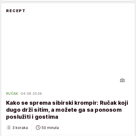
RECEPT
RUČAK
04.08.2026.
Kako se sprema sibirski krompir: Ručak koji
dugo drži sitim, a možete ga sa ponosom
poslužiti i gostima
3 koraka
50 minuta