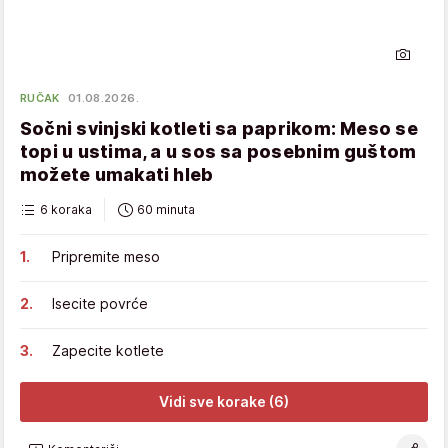
RUČAK
01.08.2026.
Sočni svinjski kotleti sa paprikom: Meso se
topi u ustima, a u sos sa posebnim guštom
možete umakati hleb
6 koraka
60 minuta
Pripremite meso
Isecite povrće
Zapecite kotlete
Vidi sve korake (6)