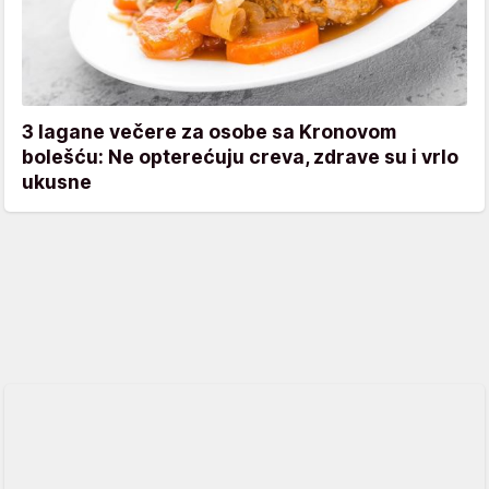
3 lagane večere za osobe sa Kronovom
bolešću: Ne opterećuju creva, zdrave su i vrlo
ukusne