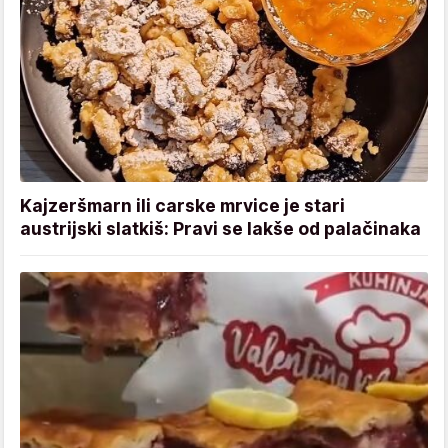
Kajzeršmarn ili carske mrvice je stari
austrijski slatkiš: Pravi se lakše od palačinaka