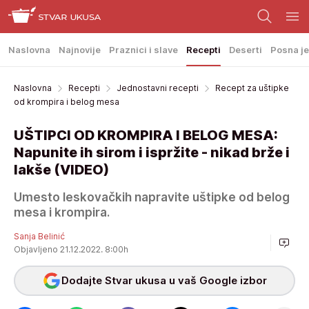
Naslovna
Najnovije
Praznici i slave
Recepti
Deserti
Posna je
Naslovna
Recepti
Jednostavni recepti
Recept za uštipke
od krompira i belog mesa
UŠTIPCI OD KROMPIRA I BELOG MESA:
Napunite ih sirom i ispržite - nikad brže i
lakše (VIDEO)
Umesto leskovačkih napravite uštipke od belog
mesa i krompira.
Sanja Belinić
Objavljeno 21.12.2022. 8:00h
Dodajte Stvar ukusa u vaš Google izbor