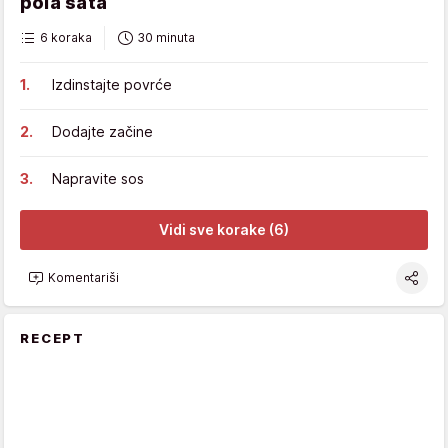
pola sata
6 koraka
30 minuta
Izdinstajte povrće
Dodajte začine
Napravite sos
Vidi sve korake (6)
Komentariši
RECEPT