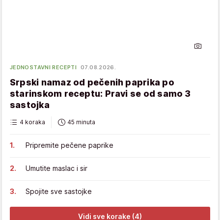
JEDNOSTAVNI RECEPTI
07.08.2026.
Srpski namaz od pečenih paprika po
starinskom receptu: Pravi se od samo 3
sastojka
4 koraka
45 minuta
Pripremite pečene paprike
Umutite maslac i sir
Spojite sve sastojke
Vidi sve korake (4)