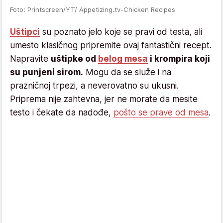
Foto: Printscreen/YT/ Appetizing.tv-Chicken Recipes
Uštipci
su poznato jelo koje se pravi od testa, ali
umesto klasičnog pripremite ovaj fantastični recept.
Napravite
uštipke od
belog mesa
i krompira koji
su punjeni sirom.
Mogu da se služe i na
prazničnoj trpezi, a neverovatno su ukusni.
Priprema nije zahtevna, jer ne morate da mesite
testo i čekate da nadođe,
pošto se prave od mesa
.