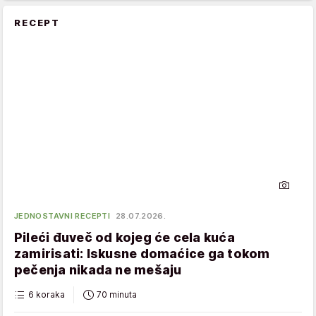
RECEPT
JEDNOSTAVNI RECEPTI
28.07.2026.
Pileći đuveč od kojeg će cela kuća
zamirisati: Iskusne domaćice ga tokom
pečenja nikada ne mešaju
6 koraka
70 minuta