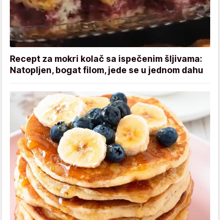
Recept za mokri kolač sa ispečenim šljivama:
Natopljen, bogat filom, jede se u jednom dahu