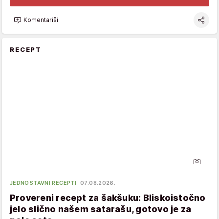
Komentariši
RECEPT
JEDNOSTAVNI RECEPTI
07.08.2026.
Provereni recept za šakšuku: Bliskoistočno
jelo slično našem satarašu, gotovo je za