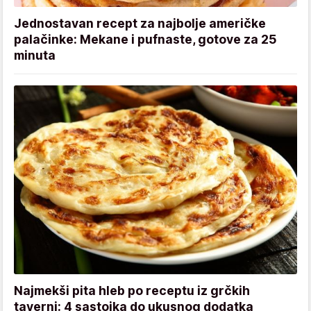
Jednostavan recept za najbolje američke
palačinke: Mekane i pufnaste, gotove za 25
minuta
Najmekši pita hleb po receptu iz grčkih
taverni: 4 sastojka do ukusnog dodatka