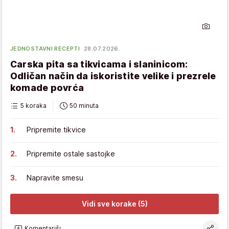
JEDNOSTAVNI RECEPTI
28.07.2026.
Carska pita sa tikvicama i slaninicom:
Odličan način da iskoristite velike i prezrele
komade povrća
5 koraka
50 minuta
Pripremite tikvice
Pripremite ostale sastojke
Napravite smesu
Vidi sve korake (5)
Komentariši