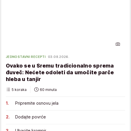
JEDNOSTAVNI RECEPTI
03.08.2026.
Ovako se u Sremu tradicionalno sprema
đuveč: Nećete odoleti da umočite parče
hleba u tanjir
5 koraka
60 minuta
Pripremite osnovu jela
Dodajte povrće
Ubacite krompir