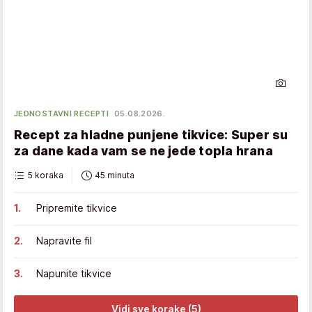
JEDNOSTAVNI RECEPTI
05.08.2026.
Recept za hladne punjene tikvice: Super su
za dane kada vam se ne jede topla hrana
5 koraka
45 minuta
Pripremite tikvice
Napravite fil
Napunite tikvice
Vidi sve korake (5)