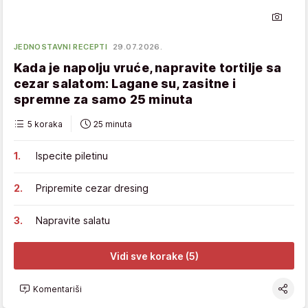
JEDNOSTAVNI RECEPTI
29.07.2026.
Kada je napolju vruće, napravite tortilje sa
cezar salatom: Lagane su, zasitne i
spremne za samo 25 minuta
5 koraka
25 minuta
Ispecite piletinu
Pripremite cezar dresing
Napravite salatu
Vidi sve korake (5)
Komentariši