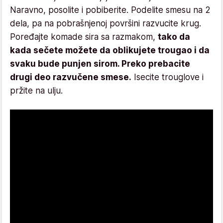
Naravno, posolite i pobiberite. Podelite smesu na 2
dela, pa na pobrašnjenoj površini razvucite krug.
Poređajte komade sira sa razmakom,
tako da
kada sečete možete da oblikujete trougao i da
svaku bude punjen sirom. Preko prebacite
drugi deo razvučene smese.
Isecite trouglove i
pržite na ulju.