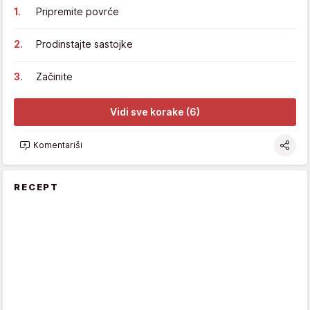
Pripremite povrće
Prodinstajte sastojke
Začinite
Vidi sve korake (6)
Komentariši
RECEPT