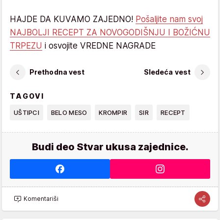
HAJDE DA KUVAMO ZAJEDNO!
Pošaljite nam svoj
NAJBOLJI RECEPT ZA NOVOGODIŠNJU I BOŽIĆNU
TRPEZU
i osvojite VREDNE NAGRADE
Prethodna vest
Sledeća vest
TAGOVI
UŠTIPCI
BELO MESO
KROMPIR
SIR
RECEPT
Budi deo Stvar ukusa zajednice.
Komentariši