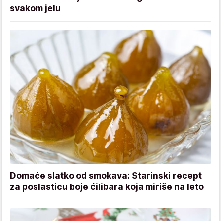
svakom jelu
Domaće slatko od smokava: Starinski recept
za poslasticu boje ćilibara koja miriše na leto