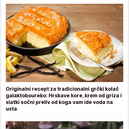
Originalni recept za tradicionalni grčki kolač
galaktoboureko: Hrskave kore, krem od griza i
slatki sočni preliv od koga vam ide voda na
usta