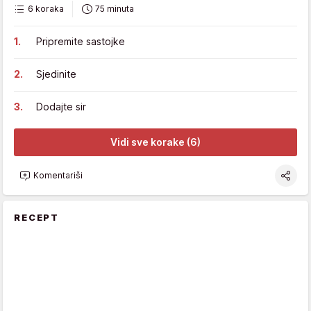
6 koraka
75 minuta
Pripremite sastojke
Sjedinite
Dodajte sir
Vidi sve korake (6)
Komentariši
RECEPT