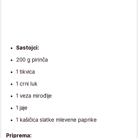
Sastojci:
200 g pirinča
1 tikvica
1 crni luk
1 veza mirođije
1 jaje
1 kašičica slatke mlevene paprike
Priprema: