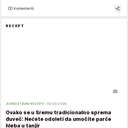
Komentariši
RECEPT
JEDNOSTAVNI RECEPTI
03.08.2026.
Ovako se u Sremu tradicionalno sprema
đuveč: Nećete odoleti da umočite parče
hleba u tanjir