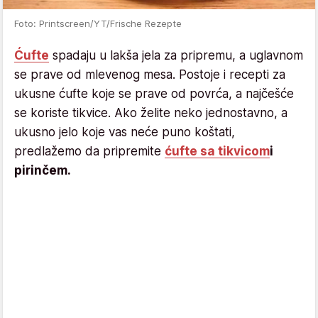
Foto: Printscreen/YT/Frische Rezepte
Ćufte
spadaju u lakša jela za pripremu, a uglavnom
se prave od mlevenog mesa. Postoje i recepti za
ukusne ćufte koje se prave od povrća, a najčešće
se koriste tikvice. Ako želite neko jednostavno, a
ukusno jelo koje vas neće puno koštati,
predlažemo da pripremite
ćufte sa tikvicom
i
pirinčem.