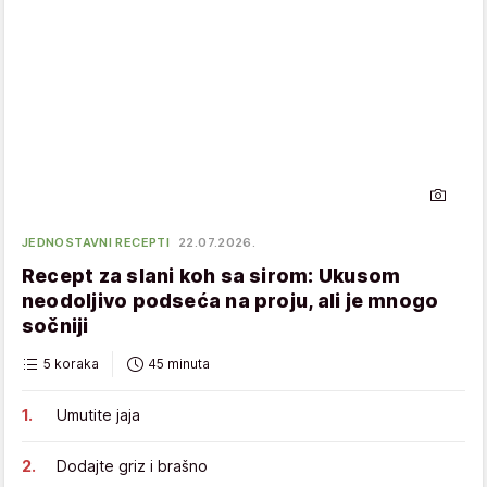
JEDNOSTAVNI RECEPTI
22.07.2026.
Recept za slani koh sa sirom: Ukusom
neodoljivo podseća na proju, ali je mnogo
sočniji
5 koraka
45 minuta
Umutite jaja
Dodajte griz i brašno