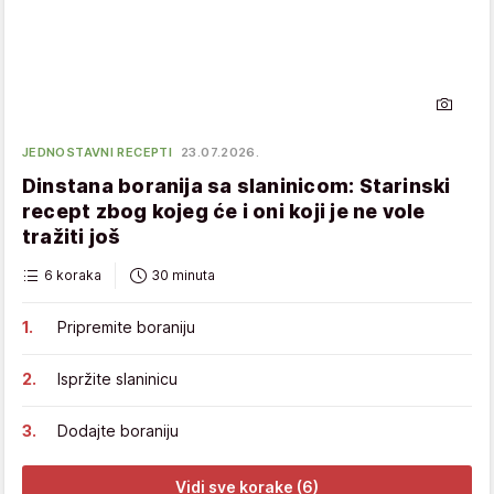
JEDNOSTAVNI RECEPTI
23.07.2026.
Dinstana boranija sa slaninicom: Starinski
recept zbog kojeg će i oni koji je ne vole
tražiti još
6 koraka
30 minuta
Pripremite boraniju
Ispržite slaninicu
Dodajte boraniju
Vidi sve korake (6)