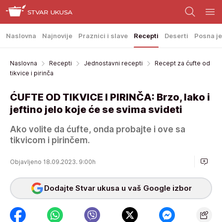
Naslovna
Najnovije
Praznici i slave
Recepti
Deserti
Posna je
Naslovna
Recepti
Jednostavni recepti
Recept za ćufte od
tikvice i pirinča
ĆUFTE OD TIKVICE I PIRINČA: Brzo, lako i
jeftino jelo koje će se svima svideti
Ako volite da ćufte, onda probajte i ove sa
tikvicom i pirinčem.
Objavljeno 18.09.2023. 9:00h
Dodajte Stvar ukusa u vaš Google izbor