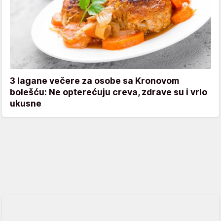
3 lagane večere za osobe sa Kronovom
bolešću: Ne opterećuju creva, zdrave su i vrlo
ukusne