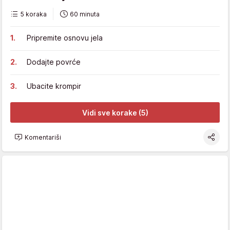
5 koraka
60 minuta
Pripremite osnovu jela
Dodajte povrće
Ubacite krompir
Vidi sve korake (5)
Komentariši