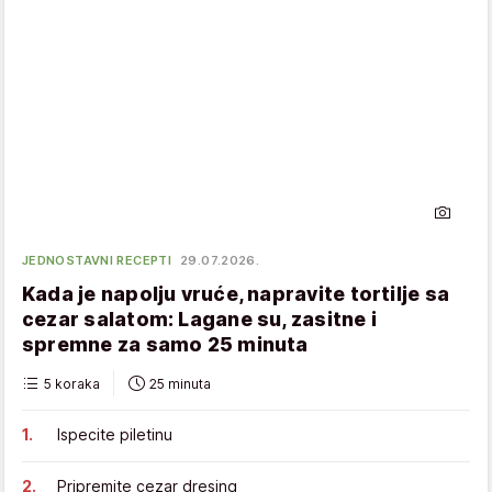
JEDNOSTAVNI RECEPTI
29.07.2026.
Kada je napolju vruće, napravite tortilje sa
cezar salatom: Lagane su, zasitne i
spremne za samo 25 minuta
5 koraka
25 minuta
Ispecite piletinu
Pripremite cezar dresing