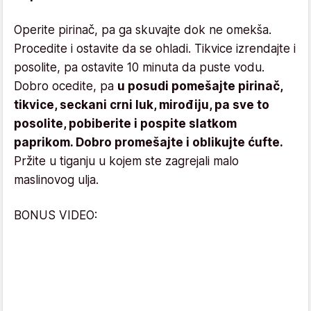
Operite pirinač, pa ga skuvajte dok ne omekša.
Procedite i ostavite da se ohladi. Tikvice izrendajte i
posolite, pa ostavite 10 minuta da puste vodu.
Dobro ocedite, pa
u posudi pomešajte pirinač,
tikvice, seckani crni luk, mirođiju, pa sve to
posolite, pobiberite i pospite slatkom
paprikom. Dobro promešajte i oblikujte ćufte.
Pržite u tiganju u kojem ste zagrejali malo
maslinovog ulja.
BONUS VIDEO: