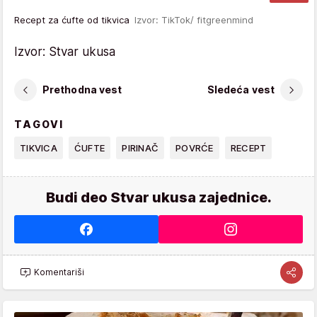
Recept za ćufte od tikvica
Izvor: TikTok/ fitgreenmind
Izvor: Stvar ukusa
Prethodna vest
Sledeća vest
TAGOVI
TIKVICA
ĆUFTE
PIRINAČ
POVRĆE
RECEPT
Budi deo Stvar ukusa zajednice.
Komentariši