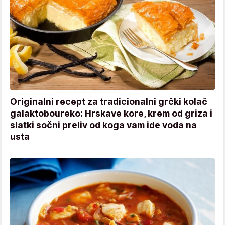
Originalni recept za tradicionalni grčki kolač
galaktoboureko: Hrskave kore, krem od griza i
slatki sočni preliv od koga vam ide voda na
usta