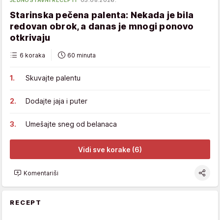
JEDNOSTAVNI RECEPTI
03.08.2026.
Starinska pečena palenta: Nekada je bila
redovan obrok, a danas je mnogi ponovo
otkrivaju
6 koraka
60 minuta
Skuvajte palentu
Dodajte jaja i puter
Umešajte sneg od belanaca
Vidi sve korake (6)
Komentariši
RECEPT