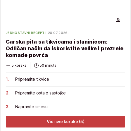
JEDNOSTAVNI RECEPTI
28.07.2026.
Carska pita sa tikvicama i slaninicom:
Odličan način da iskoristite velike i prezrele
komade povrća
5 koraka
50 minuta
Pripremite tikvice
Pripremite ostale sastojke
Napravite smesu
Vidi sve korake (5)