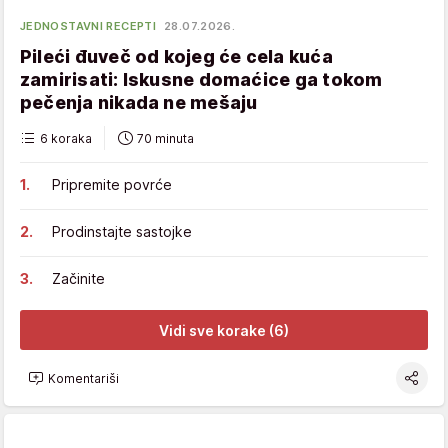
JEDNOSTAVNI RECEPTI
28.07.2026.
Pileći đuveč od kojeg će cela kuća
zamirisati: Iskusne domaćice ga tokom
pečenja nikada ne mešaju
6 koraka
70 minuta
Pripremite povrće
Prodinstajte sastojke
Začinite
Vidi sve korake (6)
Komentariši