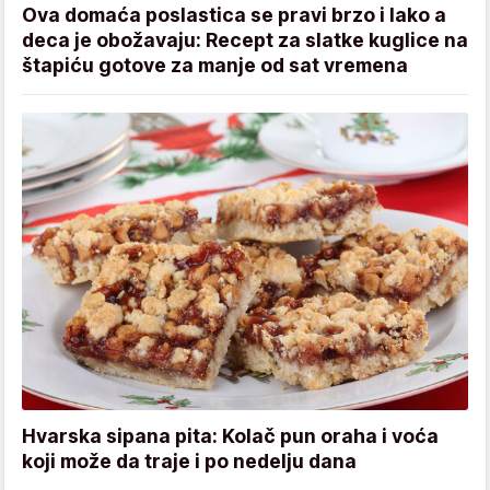
Ova domaća poslastica se pravi brzo i lako a
deca je obožavaju: Recept za slatke kuglice na
štapiću gotove za manje od sat vremena
Hvarska sipana pita: Kolač pun oraha i voća
koji može da traje i po nedelju dana