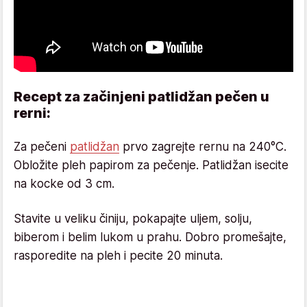
Recept za začinjeni patlidžan pečen u
rerni:
Za pečeni
patlidžan
prvo zagrejte rernu na 240°C.
Obložite pleh papirom za pečenje. Patlidžan isecite
na kocke od 3 cm.
Stavite u veliku činiju, pokapajte uljem, solju,
biberom i belim lukom u prahu. Dobro promešajte,
rasporedite na pleh i pecite 20 minuta.