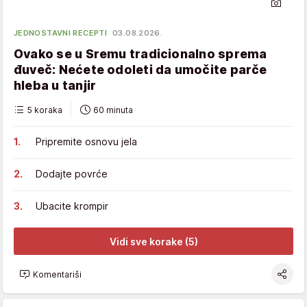
JEDNOSTAVNI RECEPTI
03.08.2026.
Ovako se u Sremu tradicionalno sprema
đuveč: Nećete odoleti da umočite parče
hleba u tanjir
5 koraka
60 minuta
Pripremite osnovu jela
Dodajte povrće
Ubacite krompir
Vidi sve korake (5)
Komentariši