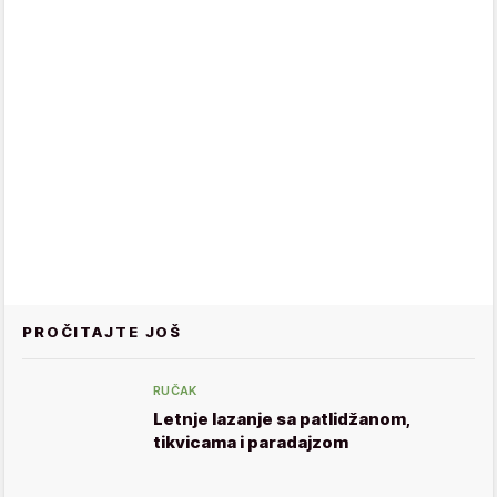
PROČITAJTE JOŠ
RUČAK
Letnje lazanje sa patlidžanom,
tikvicama i paradajzom