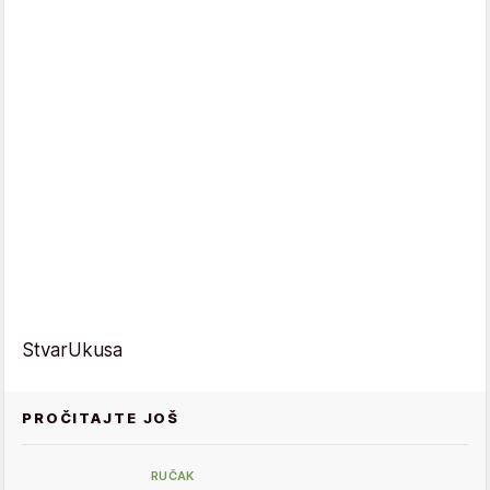
StvarUkusa
PROČITAJTE JOŠ
RUČAK