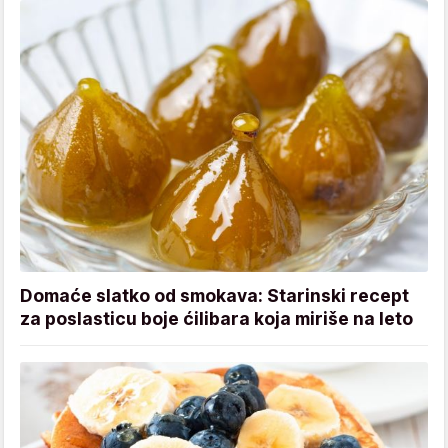
Domaće slatko od smokava: Starinski recept
za poslasticu boje ćilibara koja miriše na leto