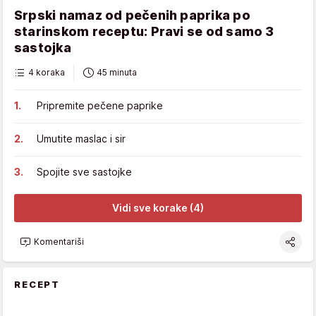
Srpski namaz od pečenih paprika po
starinskom receptu: Pravi se od samo 3
sastojka
4 koraka
45 minuta
Pripremite pečene paprike
Umutite maslac i sir
Spojite sve sastojke
Vidi sve korake (4)
Komentariši
RECEPT