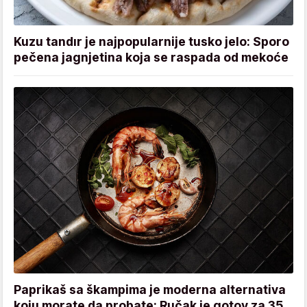
Kuzu tandır je najpopularnije tusko jelo: Sporo
pečena jagnjetina koja se raspada od mekoće
Paprikaš sa škampima je moderna alternativa
koju morate da probate: Ručak je gotov za 35