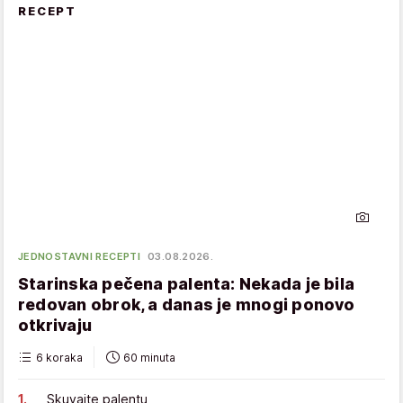
RECEPT
JEDNOSTAVNI RECEPTI
03.08.2026.
Starinska pečena palenta: Nekada je bila
redovan obrok, a danas je mnogi ponovo
otkrivaju
6 koraka
60 minuta
Skuvajte palentu