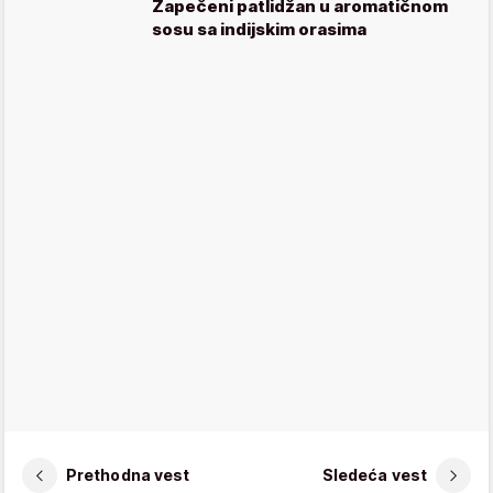
Zapečeni patlidžan u aromatičnom
sosu sa indijskim orasima
Prethodna vest
Sledeća vest