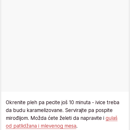
Okrenite pleh pa pecite još 10 minuta - ivice treba
da budu karamelizovane. Servirajte pa pospite
mirođijom. Možda ćete želeti da napravite i
gulaš
od patlidžana i mlevenog mesa
.