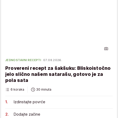
JEDNOSTAVNI RECEPTI
07.08.2026.
Provereni recept za šakšuku: Bliskoistočno
jelo slično našem satarašu, gotovo je za
pola sata
6 koraka
30 minuta
Izdinstajte povrće
Dodajte začine