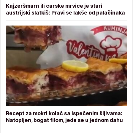
Kajzeršmarn ili carske mrvice je stari
austrijski slatkiš: Pravi se lakše od palačinaka
Recept za mokri kolač sa ispečenim šljivama:
Natopljen, bogat filom, jede se u jednom dahu