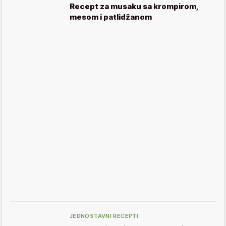
Recept za musaku sa krompirom,
mesom i patlidžanom
JEDNOSTAVNI RECEPTI