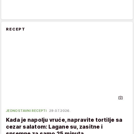
RECEPT
JEDNOSTAVNI RECEPTI
29.07.2026.
Kada je napolju vruće, napravite tortilje sa
cezar salatom: Lagane su, zasitne i
spremne za samo 25 minuta