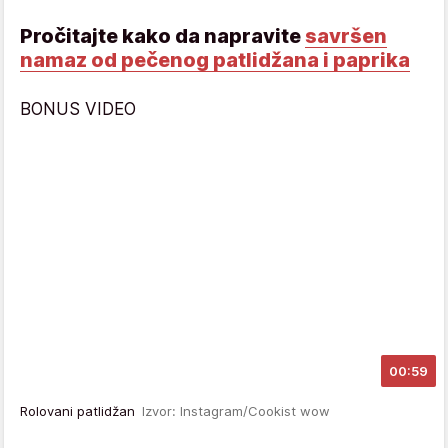
Pročitajte kako da napravite
savršen
namaz od pečenog patlidžana i paprika
BONUS VIDEO
00:59
Rolovani patlidžan
Izvor: Instagram/Cookist wow