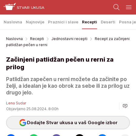
Naslovna
Najnovije
Praznici i slave
Recepti
Deserti
Posna je
Naslovna
Recepti
Jednostavni recepti
Recept za začinjeni
patlidžan pečen u rerni
Začinjeni patlidžan pečen u rerni za
prilog
Patlidžan zapečen u rerni možete da začinite po
želji, a idealan je kao obrok za sebe ili za prilog uz
drugo jelo.
Lena Sudar
Objavljeno 25.08.2024. 8:00h
Dodajte Stvar ukusa u vaš Google izbor