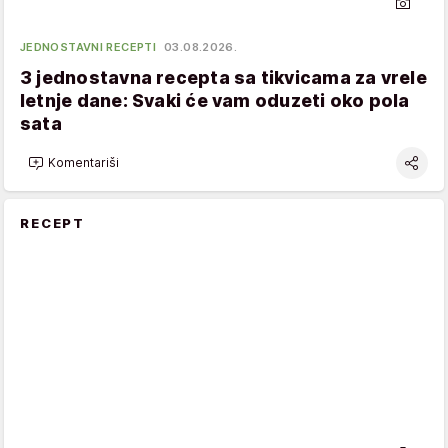
JEDNOSTAVNI RECEPTI
03.08.2026.
3 jednostavna recepta sa tikvicama za vrele
letnje dane: Svaki će vam oduzeti oko pola
sata
Komentariši
RECEPT