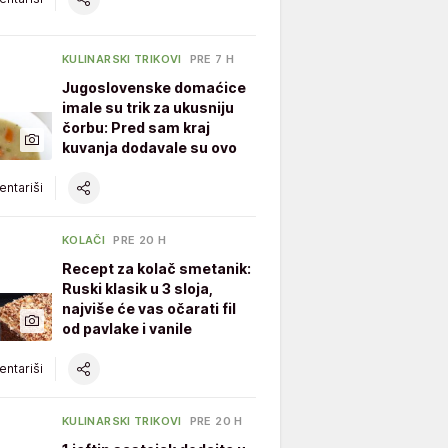
KULINARSKI TRIKOVI
PRE 7 H
Jugoslovenske domaćice
imale su trik za ukusniju
čorbu: Pred sam kraj
kuvanja dodavale su ovo
ntariši
KOLAČI
PRE 20 H
Recept za kolač smetanik:
Ruski klasik u 3 sloja,
najviše će vas očarati fil
od pavlake i vanile
ntariši
KULINARSKI TRIKOVI
PRE 20 H