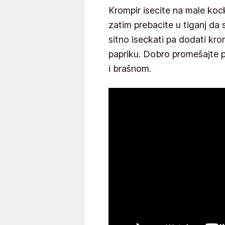
Krompir isecite na male kock
zatim prebacite u tiganj da s
sitno iseckati pa dodati krom
papriku. Dobro promešajte p
i brašnom.