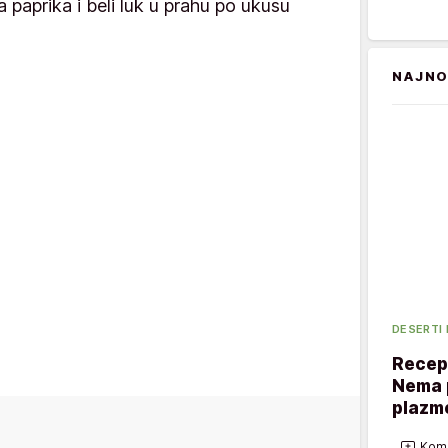
a paprika i beli luk u prahu po ukusu
NAJNO
DESERTI
Recept
Nema p
plazme
Kome