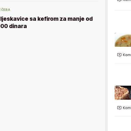
EČERA
ljeskavice sa kefirom za manje od
00 dinara
Kome
Kome