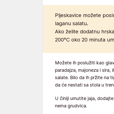
Pljeskavice možete posluž
laganu salatu.
Ako želite dodatnu hrska
200°C oko 20 minuta ume
Možete ih poslužiti kao glav
paradajza, majoneza i sira, i
salate. Bilo da ih pržite na t
da će nestati sa stola u tren
U činiji umutite jaja, dodajt
nema grudvica.