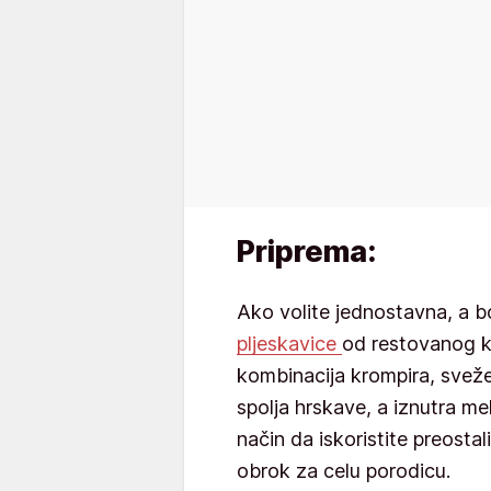
Priprema:
Ako volite jednostavna, a b
pljeskavice
od restovanog k
kombinacija krompira, svežeg
spolja hrskave, a iznutra me
način da iskoristite preostal
obrok za celu porodicu.