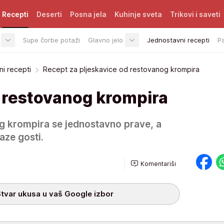
Recepti
Deserti
Posna jela
Kuhinje sveta
Trikovi i saveti
Supe čorbe potaži
Glavno jelo
Jednostavni recepti
P
i recepti
Recept za pljeskavice od restovanog krompira
d restovanog krompira
g krompira se jednostavno prave, a
aze gosti.
Komentariši
tvar ukusa u vaš Google izbor