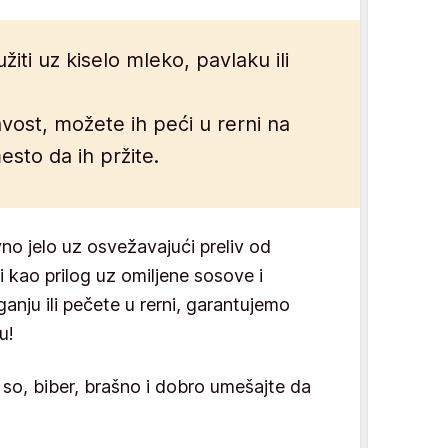
iti uz kiselo mleko, pavlaku ili
vost, možete ih peći u rerni na
sto da ih pržite.
no jelo uz osvežavajući preliv od
li kao prilog uz omiljene sosove i
iganju ili pečete u rerni, garantujemo
u!
e so, biber, brašno i dobro umešajte da