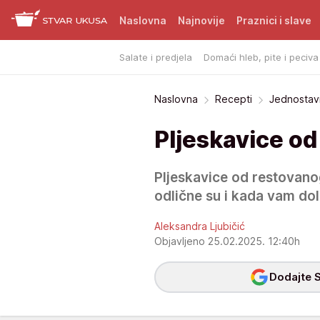
Naslovna
Najnovije
Praznici i slave
Salate i predjela
Domaći hleb, pite i peciva
Naslovna
Recepti
Jednostavn
Pljeskavice o
Pljeskavice od restovano
odlične su i kada vam dol
Aleksandra Ljubičić
Objavljeno 25.02.2025. 12:40h
Dodajte S