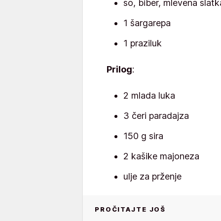
so, biber, mlevena slatk
1 šargarepa
1 praziluk
Prilog
:
2 mlada luka
3 čeri paradajza
150 g sira
2 kašike majoneza
ulje za prženje
PROČITAJTE JOŠ