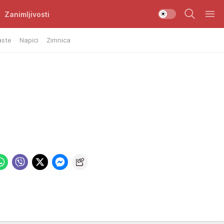
Zanimljivosti
aste
Napici
Zimnica