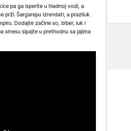
ice pa ga isperite u hladnoj vodi, a
e prži. Šargarepu izrendati, a praziluk
piru. Dodajte začine so, biber, luk i
a smesu sipajte u prethodnu sa jajima