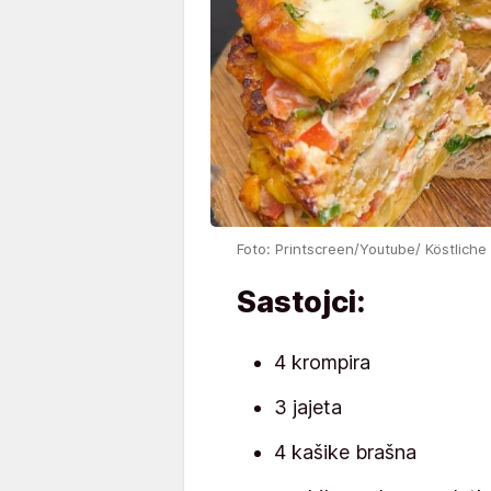
Foto: Printscreen/Youtube/ Köstlich
Sastojci:
4 krompira
3 jajeta
4 kašike brašna