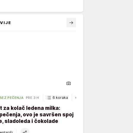
VIJE
6 koraka
40 minuta
 BEZ PEČENJA
PRE 3 H
 za kolač ledena milka:
ečenja, ovo je savršen spoj
, sladoleda i čokolade
ntariši