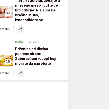
1 jeftin sastojak dodajte u
mleveno meso i ćufte će
biti odlične: Nisu prezle,
brašno, ni luk,
iznenadićete se
ntariši
RUČAK
PRE 21 H
Prženice od tikvica
punjene sirom:
Zaboravljeni recept koji
morate da isprobate
ntariši