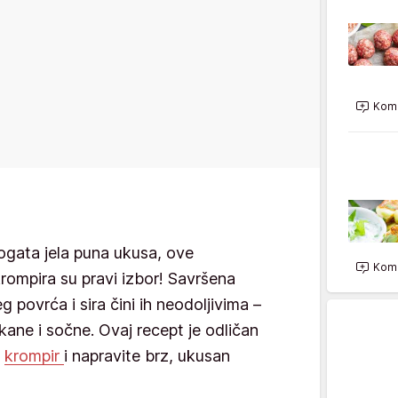
Kome
ogata jela puna ukusa, ove
Kome
rompira su pravi izbor! Savršena
 povrća i sira čini ih neodoljivima –
kane i sočne. Ovaj recept je odličan
i
krompir
i napravite brz, ukusan