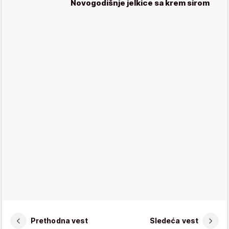
Novogodišnje jelkice sa krem sirom
Prethodna vest
Sledeća vest