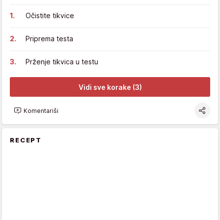
Očistite tikvice
Priprema testa
Prženje tikvica u testu
Vidi sve korake (3)
Komentariši
RECEPT