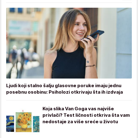
Ljudi koji stalno šalju glasovne poruke imaju jednu
posebnu osobinu: Psiholozi otkrivaju šta ih izdvaja
Koja slika Van Goga vas najviše
privlači? Test ličnosti otkriva šta vam
nedostaje za više sreće u životu