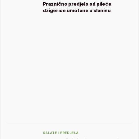
Praznično predjelo od pileće
džigerice umotane u slaninu
SALATE I PREDJELA