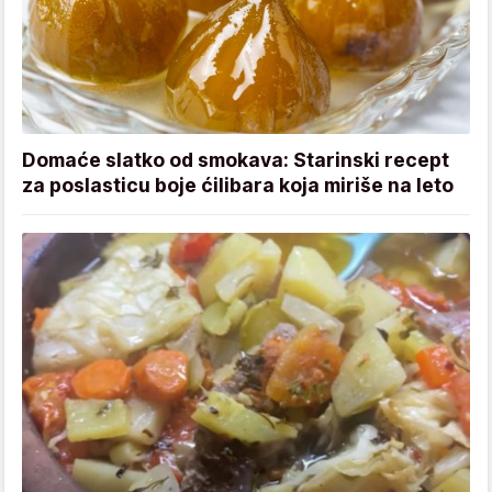
Domaće slatko od smokava: Starinski recept
za poslasticu boje ćilibara koja miriše na leto