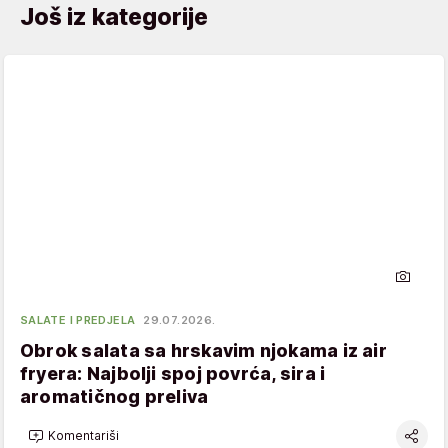
Još iz kategorije
SALATE I PREDJELA
29.07.2026.
Obrok salata sa hrskavim njokama iz air
fryera: Najbolji spoj povrća, sira i
aromatičnog preliva
Komentariši