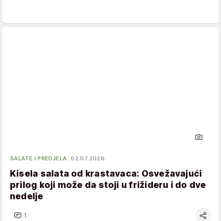
SALATE I PREDJELA
02.07.2026.
Kisela salata od krastavaca: Osvežavajući
prilog koji može da stoji u frižideru i do dve
nedelje
1