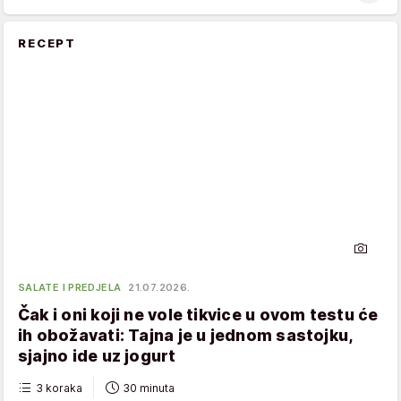
RECEPT
SALATE I PREDJELA
21.07.2026.
Čak i oni koji ne vole tikvice u ovom testu će
ih obožavati: Tajna je u jednom sastojku,
sjajno ide uz jogurt
3 koraka
30 minuta