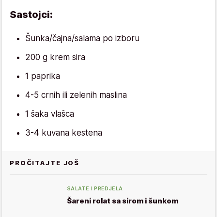
Sastojci:
Šunka/čajna/salama po izboru
200 g krem sira
1 paprika
4-5 crnih ili zelenih maslina
1 šaka vlašca
3-4 kuvana kestena
PROČITAJTE JOŠ
SALATE I PREDJELA
Šareni rolat sa sirom i šunkom