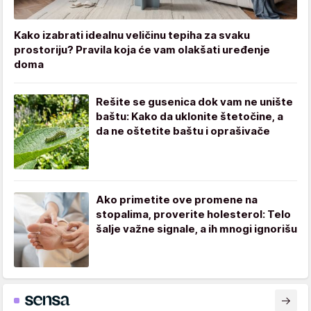
Kako izabrati idealnu veličinu tepiha za svaku
prostoriju? Pravila koja će vam olakšati uređenje
doma
Rešite se gusenica dok vam ne unište
baštu: Kako da uklonite štetočine, a
da ne oštetite baštu i oprašivače
Ako primetite ove promene na
stopalima, proverite holesterol: Telo
šalje važne signale, a ih mnogi ignorišu