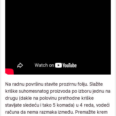
Na radnu površinu stavite prozirnu foliju. Slažite
kriške suhomesnatog proizvoda po izboru jednu na
drugu (dakle na polovinu prethodne kriške
stavljate sledeću i tako 5 komada) u 4 reda, vodeći
računa da nema razmaka između. Premažite krem