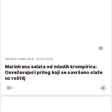
SALATE I PREDJELA
28.05.2026.
Marinirana salata od mladih krompirića:
Osvežavajući prilog koji se savršeno slaže
uz roštilj
1