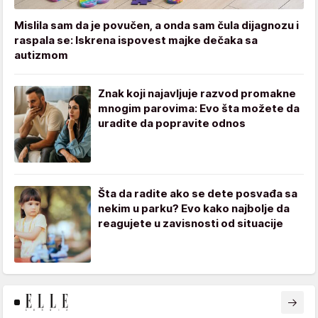
Mislila sam da je povučen, a onda sam čula dijagnozu i
raspala se: Iskrena ispovest majke dečaka sa
autizmom
Znak koji najavljuje razvod promakne
mnogim parovima: Evo šta možete da
uradite da popravite odnos
Šta da radite ako se dete posvađa sa
nekim u parku? Evo kako najbolje da
reagujete u zavisnosti od situacije