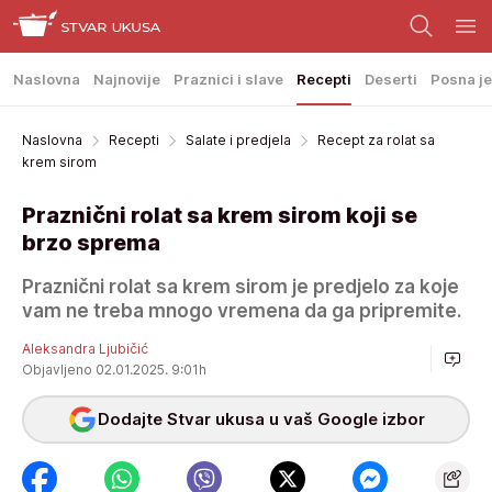
Naslovna
Najnovije
Praznici i slave
Recepti
Deserti
Posna je
Naslovna
Recepti
Salate i predjela
Recept za rolat sa
krem sirom
Praznični rolat sa krem sirom koji se
brzo sprema
Praznični rolat sa krem sirom je predjelo za koje
vam ne treba mnogo vremena da ga pripremite.
Aleksandra Ljubičić
Objavljeno 02.01.2025. 9:01h
Dodajte Stvar ukusa u vaš Google izbor