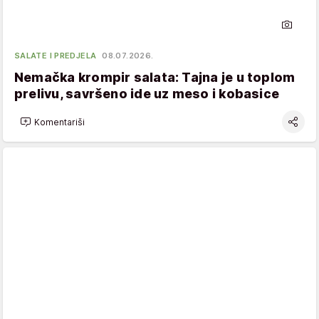
SALATE I PREDJELA
08.07.2026.
Nemačka krompir salata: Tajna je u toplom
prelivu, savršeno ide uz meso i kobasice
Komentariši