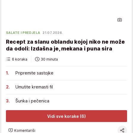
SALATE I PREDJELA
21.07.2026.
Recept za slanu oblandu kojoj niko ne može
da odoli: Izdašna je, mekana i puna sira
6 koraka
30 minuta
Pripremite sastojke
Umutite kremasti fil
Šunka i pečenica
Vidi sve korake (6)
Komentariši