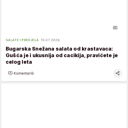
SALATE I PREDJELA
15.07.2026.
Bugarska Snežana salata od krastavaca:
Gušća je i ukusnija od cacikija, pravićete je
celog leta
Komentariši