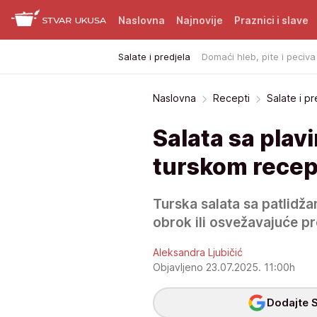
Naslovna
Najnovije
Praznici i slave
Salate i predjela
Domaći hleb, pite i peciva
Naslovna
Recepti
Salate i pr
Salata sa plav
turskom rece
Turska salata sa patlidža
obrok ili osvežavajuće pr
Aleksandra Ljubičić
Objavljeno 23.07.2025. 11:00h
Dodajte S