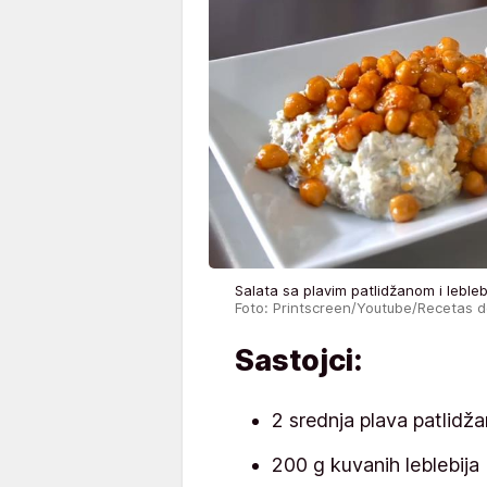
Salata sa plavim patlidžanom i lebl
Foto: Printscreen/Youtube/Recetas d
Sastojci:
2 srednja plava patlidž
200 g kuvanih leblebija