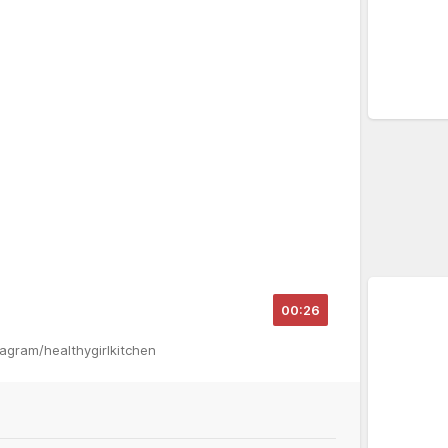
00:26
stagram/healthygirlkitchen