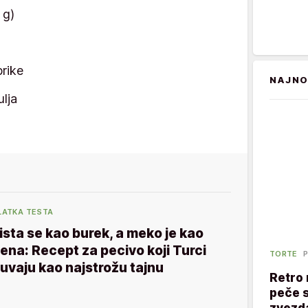
 g)
rike
NAJNO
lja
LATKA TESTA
ista se kao burek, a meko je kao
ena: Recept za pecivo koji Turci
TORTE
P
uvaju kao najstrožu tajnu
Retro 
peče s
zvezd