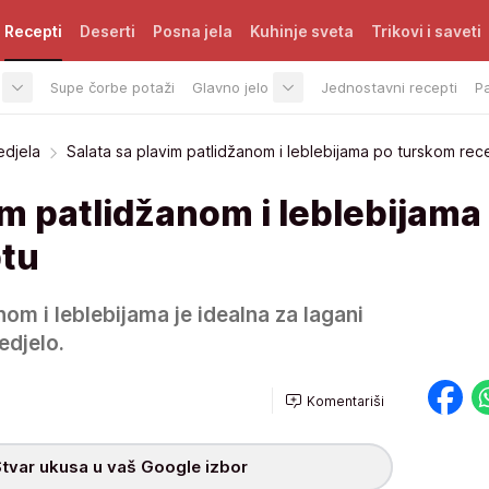
Recepti
Deserti
Posna jela
Kuhinje sveta
Trikovi i saveti
Supe čorbe potaži
Glavno jelo
Jednostavni recepti
P
edjela
Salata sa plavim patlidžanom i leblebijama po turskom rec
im patlidžanom i leblebijama
ptu
nom i leblebijama je idealna za lagani
edjelo.
Komentariši
tvar ukusa u vaš Google izbor