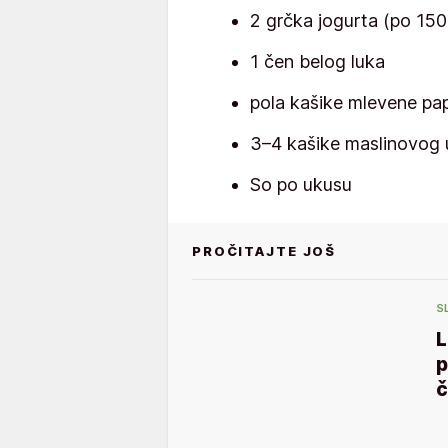
2 grčka jogurta (po 150
1 čen belog luka
pola kašike mlevene pap
3–4 kašike maslinovog u
So po ukusu
PROČITAJTE JOŠ
S
L
p
č