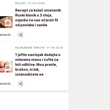
KOLAČI
07.08.2026.
Recept za kolač smetanik:
Ruski klasik u 3 sloja,
najviše će vas očarati fil
od pavlake i vanile
ntariši
KULINARSKI TRIKOVI
07.08.2026.
1 jeftin sastojak dodajte u
mleveno meso i ćufte će
biti odlične: Nisu prezle,
brašno, ni luk,
iznenadićete se
ntariši