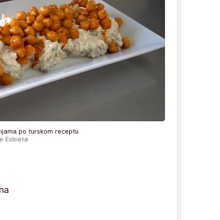
ebijama po turskom receptu
e Esbieta
ana