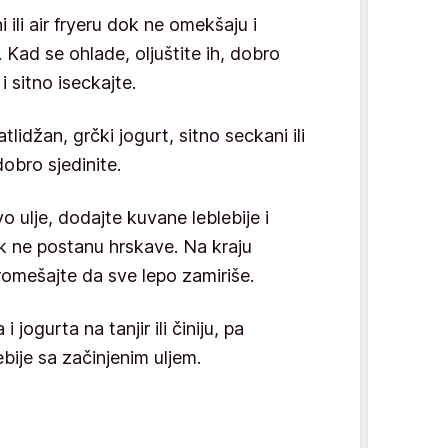
i ili air fryeru dok ne omekšaju i
Kad se ohlade, oljuštite ih, dobro
 sitno iseckajte.
tlidžan, grčki jogurt, sitno seckani ili
dobro sjedinite.
o ulje, dodajte kuvane leblebije i
ok ne postanu hrskave. Na kraju
romešajte da sve lepo zamiriše.
 jogurta na tanjir ili činiju, pa
bije sa začinjenim uljem.