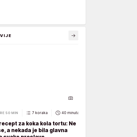
VIJE
7 koraka
40 minuta
RE 50 MIN
recept za koka kola tortu: Ne
e, a nekada je bila glavna
a svake proslave