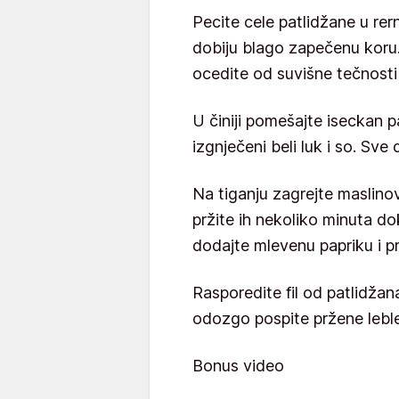
Pecite cele patlidžane u rern
dobiju blago zapečenu koru. 
ocedite od suvišne tečnosti i
U činiji pomešajte iseckan pa
izgnječeni beli luk i so. Sve 
Na tiganju zagrejte maslinov
pržite ih nekoliko minuta d
dodajte mlevenu papriku i p
Rasporedite fil od patlidžana i
odozgo pospite pržene leble
Bonus video