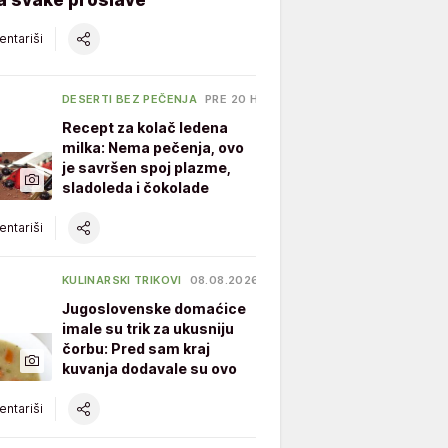
ntariši
DESERTI BEZ PEČENJA
PRE 20 H
Recept za kolač ledena
milka: Nema pečenja, ovo
je savršen spoj plazme,
sladoleda i čokolade
ntariši
KULINARSKI TRIKOVI
08.08.2026.
Jugoslovenske domaćice
imale su trik za ukusniju
čorbu: Pred sam kraj
kuvanja dodavale su ovo
ntariši