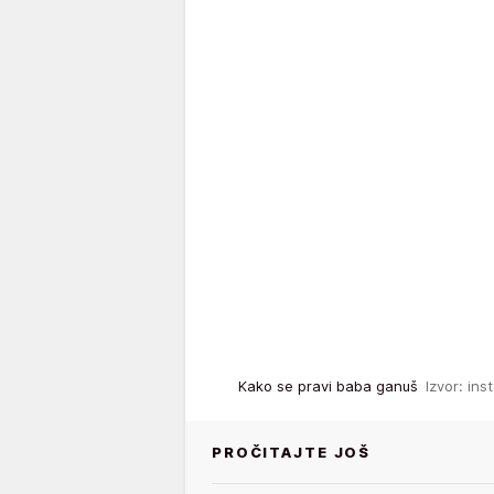
Kako se pravi baba ganuš
Izvor: in
PROČITAJTE JOŠ