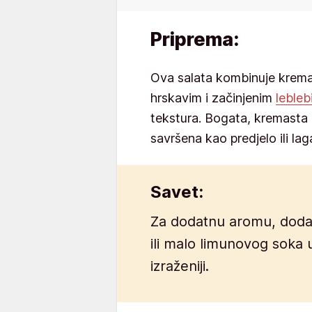
Priprema:
Ova salata kombinuje krema
hrskavim i začinjenim
leble
tekstura. Bogata, kremasta 
savršena kao predjelo ili lag
Savet:
Za dodatnu aromu, dodajt
ili malo limunovog soka u
izraženiji.