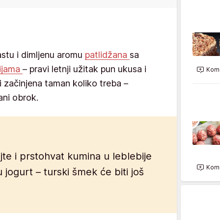
stu i dimljenu aromu
patlidžana
sa
bijama
– pravi letnji užitak pun ukusa i
Kome
i začinjena taman koliko treba –
ani obrok.
e i prstohvat kumina u leblebije
Kome
 jogurt – turski šmek će biti još