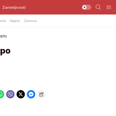
Zanimljivosti
aste
Napici
Zimnica
eptu
 po