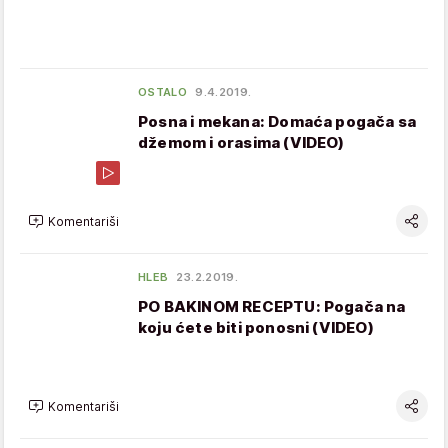
OSTALO
9.4.2019.
Posna i mekana: Domaća pogača sa
džemom i orasima (VIDEO)
Komentariši
HLEB
23.2.2019.
PO BAKINOM RECEPTU: Pogača na
koju ćete biti ponosni (VIDEO)
Komentariši