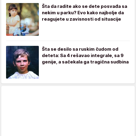
Šta da radite ako se dete posvađa sa
nekim u parku? Evo kako najbolje da
reagujete u zavisnosti od situacije
Šta se desilo sa ruskim čudom od
deteta: Sa 4 rešavao integrale, sa 9
genije, a sačekala ga tragična sudbina