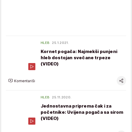
HLEB
25.1.2021.
Kornet pogača: Najmekši punjeni
hleb dostojan svečane trpeze
(VIDEO)
Komentariši
HLEB
25.11.2020.
Jednostavna priprema čak i za
početnike: Uvijena pogača sa sirom
(VIDEO)