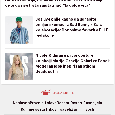
ćete doživeti šta zaista znači "la dolce vita"
Još uvek nije kasno da ugrabite
omiljeni komad iz Bad Bunny x Zara
kolaboracije: Donosimo favorite ELLE
redakcije
Nicole Kidman u prvoj couture
kolekciji Marije Grazije Chiuri za Fendi:
Moderan look inspirisan stilom
dvadesetih
Stvar
Naslovna
Praznici i slave
Recepti
Deserti
Posna jela
ukusa
Kuhinje sveta
Trikovi i saveti
Zanimljivosti