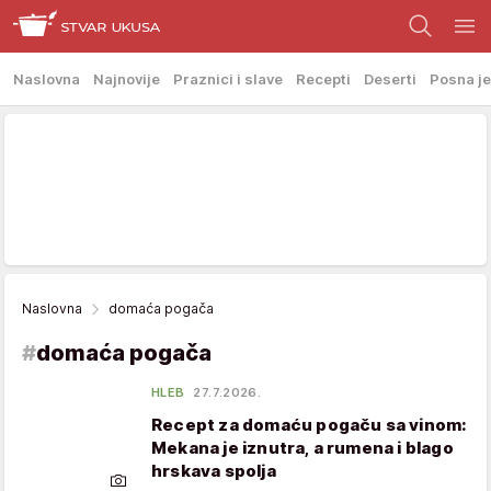
Naslovna
Najnovije
Praznici i slave
Recepti
Deserti
Posna je
Naslovna
domaća pogača
#
domaća pogača
HLEB
27.7.2026.
Recept za domaću pogaču sa vinom:
Mekana je iznutra, a rumena i blago
hrskava spolja