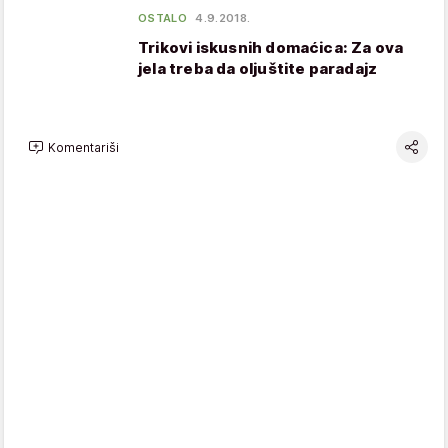
OSTALO
4.9.2018.
Trikovi iskusnih domaćica: Za ova
jela treba da oljuštite paradajz
Komentariši