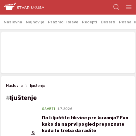
Naslovna
Najnovije
Praznici i slave
Recepti
Deserti
Posna je
Naslovna
ljuštenje
#
ljuštenje
SAVETI
1.7.2026.
Da li ljuštite tikvice pre kuvanja? Evo
kako da na prvi pogled prepoznate
kada to treba da radite