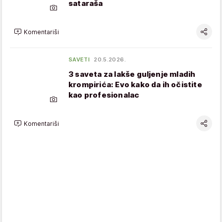
sataraša
Komentariši
SAVETI
20.5.2026.
3 saveta za lakše guljenje mladih
krompirića: Evo kako da ih očistite
kao profesionalac
Komentariši