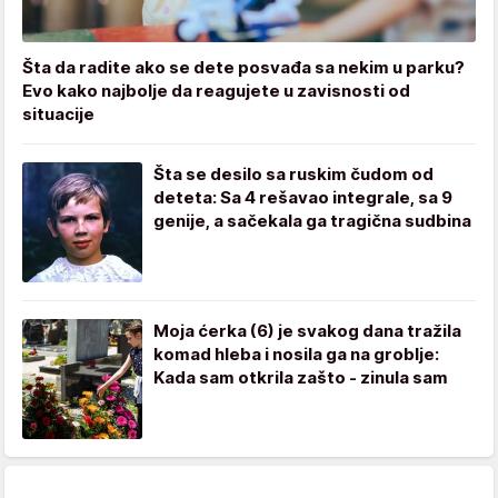
Šta da radite ako se dete posvađa sa nekim u parku?
Evo kako najbolje da reagujete u zavisnosti od
situacije
Šta se desilo sa ruskim čudom od
deteta: Sa 4 rešavao integrale, sa 9
genije, a sačekala ga tragična sudbina
Moja ćerka (6) je svakog dana tražila
komad hleba i nosila ga na groblje:
Kada sam otkrila zašto - zinula sam