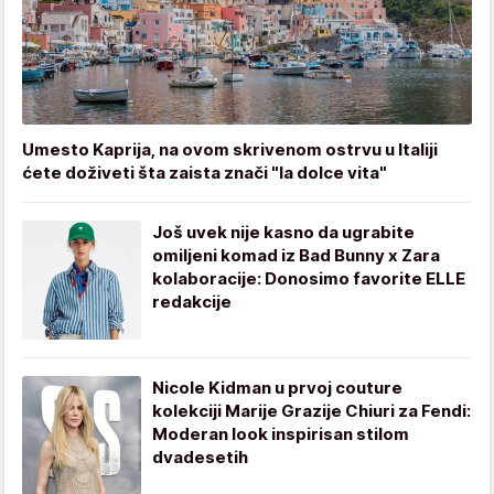
Umesto Kaprija, na ovom skrivenom ostrvu u Italiji
ćete doživeti šta zaista znači "la dolce vita"
Još uvek nije kasno da ugrabite
omiljeni komad iz Bad Bunny x Zara
kolaboracije: Donosimo favorite ELLE
redakcije
Nicole Kidman u prvoj couture
kolekciji Marije Grazije Chiuri za Fendi:
Moderan look inspirisan stilom
dvadesetih