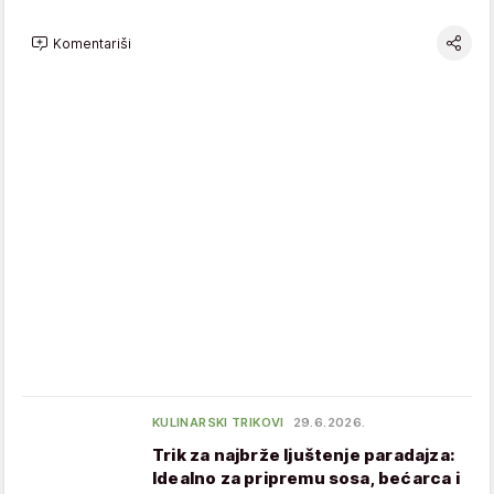
Komentariši
KULINARSKI TRIKOVI
29.6.2026.
Trik za najbrže ljuštenje paradajza:
Idealno za pripremu sosa, bećarca i