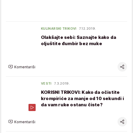
KULINARSKI TRIKOVI
7.12.2019.
Olakšajte sebi: Saznajte kako da
oljuštite đumbir bez muke
Komentariši
VESTI
7.3.2019.
KORISNI TRIKOVI: Kako da očistite
krompiriće za manje od 10 sekundi i
da vam ruke ostanu čiste?
Komentariši