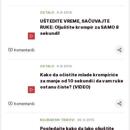
OSTALO
4.9.2018.
UŠTEDITE VREME, SAČUVAJTE
RUKE: Oljuštite krompir za SAMO 8
sekundi!
Komentariši
OSTALO
4.9.2018.
Kako da očistite mlade krompiriće
za manje od 10 sekundi i da vam ruke
ostanu čiste? (VIDEO)
Komentariši
KULINARSKI TRIKOVI
20.4.2015.
Pogledajte kako da lako oljuštite