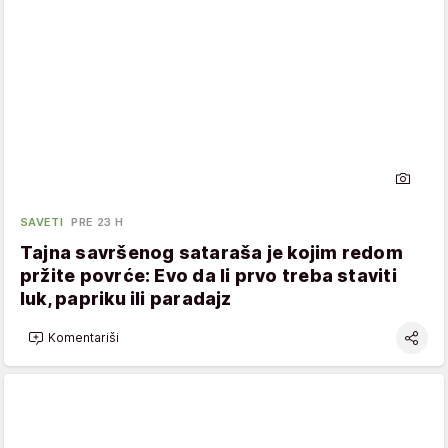
SAVETI
PRE 23 H
Tajna savršenog sataraša je kojim redom
pržite povrće: Evo da li prvo treba staviti
luk, papriku ili paradajz
Komentariši