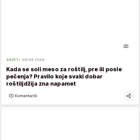
SAVETI
06.08.2026.
Kada se soli meso za roštilj, pre ili posle
pečenja? Pravilo koje svaki dobar
roštiljdžija zna napamet
Komentariši