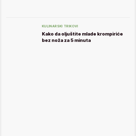
KULINARSKI TRIKOVI
Kako da oljuštite mlade krompiriće
bez noža za 5 minuta