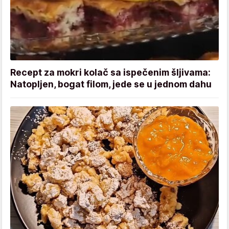
Recept za mokri kolač sa ispečenim šljivama:
Natopljen, bogat filom, jede se u jednom dahu