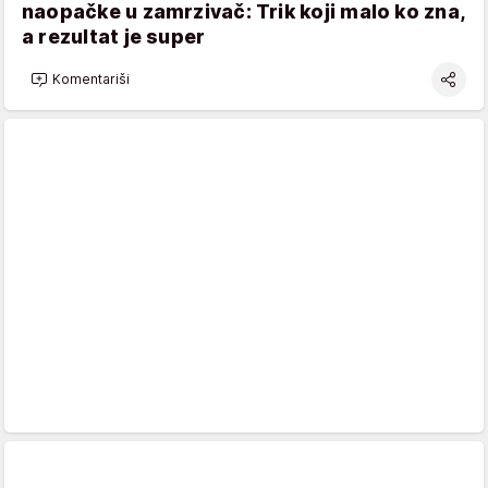
naopačke u zamrzivač: Trik koji malo ko zna,
a rezultat je super
Komentariši