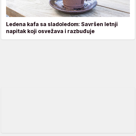
Ledena kafa sa sladoledom: Savršen letnji
napitak koji osvežava i razbuđuje