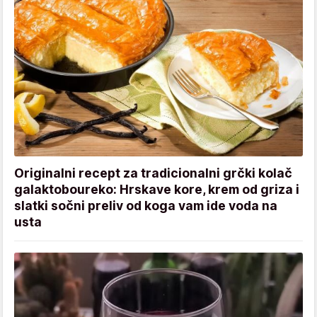
Originalni recept za tradicionalni grčki kolač
galaktoboureko: Hrskave kore, krem od griza i
slatki sočni preliv od koga vam ide voda na
usta