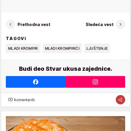
Prethodna vest
Sledeća vest
TAGOVI
MLADI KROMPIR
MLADI KROMPIRIĆI
LJUŠTENJE
Budi deo Stvar ukusa zajednice.
Komentariši