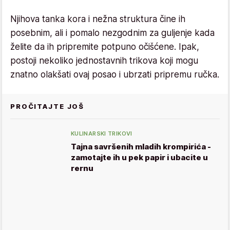
Njihova tanka kora i nežna struktura čine ih
posebnim, ali i pomalo nezgodnim za guljenje kada
želite da ih pripremite potpuno očišćene. Ipak,
postoji nekoliko jednostavnih trikova koji mogu
znatno olakšati ovaj posao i ubrzati pripremu ručka.
PROČITAJTE JOŠ
KULINARSKI TRIKOVI
Tajna savršenih mladih krompirića -
zamotajte ih u pek papir i ubacite u
rernu