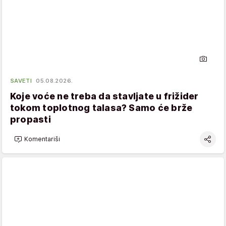
SAVETI
05.08.2026.
Koje voće ne treba da stavljate u frižider
tokom toplotnog talasa? Samo će brže
propasti
Komentariši