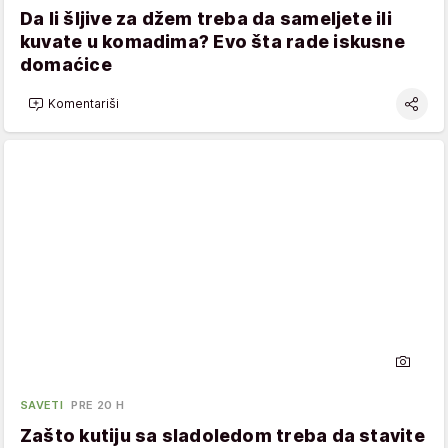
Da li šljive za džem treba da sameljete ili
kuvate u komadima? Evo šta rade iskusne
domaćice
Komentariši
SAVETI
PRE 20 H
Zašto kutiju sa sladoledom treba da stavite