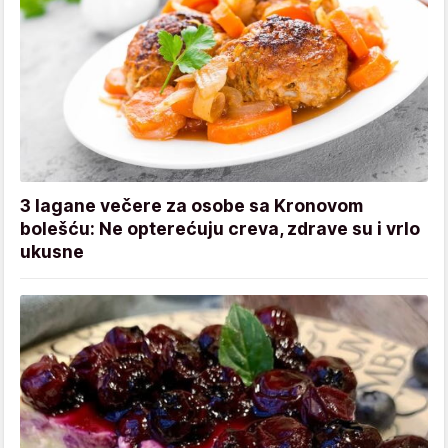
3 lagane večere za osobe sa Kronovom
bolešću: Ne opterećuju creva, zdrave su i vrlo
ukusne