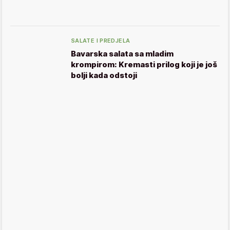
SALATE I PREDJELA
Bavarska salata sa mladim
krompirom: Kremasti prilog koji je još
bolji kada odstoji