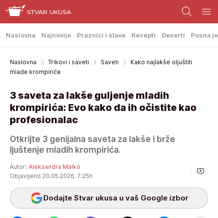
Naslovna
Najnovije
Praznici i slave
Recepti
Deserti
Posna je
Naslovna
Trikovi i saveti
Saveti
Kako najlakše oljuštiti
mlade krompiriće
3 saveta za lakše guljenje mladih
krompirića: Evo kako da ih očistite kao
profesionalac
Otkrijte 3 genijalna saveta za lakše i brže
ljuštenje mladih krompirića.
Autor:
Aleksandra Malko
Objavljeno 20.05.2026. 7:25h
Dodajte Stvar ukusa u vaš Google izbor