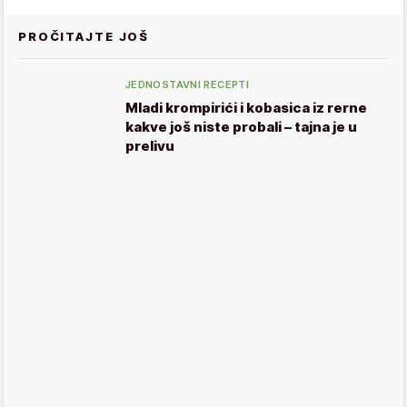
PROČITAJTE JOŠ
JEDNOSTAVNI RECEPTI
Mladi krompirići i kobasica iz rerne
kakve još niste probali – tajna je u
prelivu