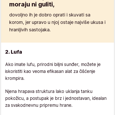
moraju ni guliti,
dovoljno ih je dobro oprati i skuvati sa
korom, jer upravo u njoj ostaje najviše ukusa i
hranljivih sastojaka.
2. Lufa
Ako imate lufu, prirodni biljni sunđer, možete je
iskoristiti kao veoma efikasan alat za čišćenje
krompira.
Njena hrapava struktura lako uklanja tanku
pokožicu, a postupak je brz i jednostavan, idealan
za svakodnevnu pripremu hrane.