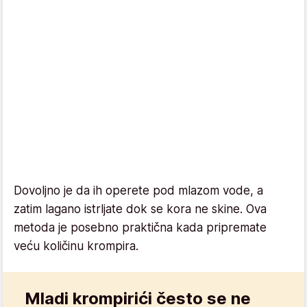
Dovoljno je da ih operete pod mlazom vode, a
zatim lagano istrljate dok se kora ne skine. Ova
metoda je posebno praktična kada pripremate
veću količinu krompira.
Mladi krompirići često se ne