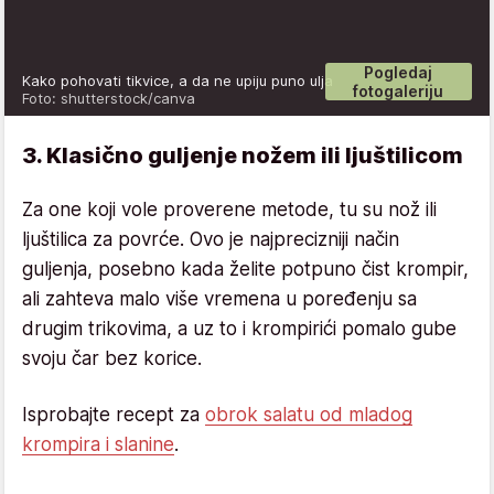
Pogledaj
Kako pohovati tikvice, a da ne upiju puno ulja
fotogaleriju
Foto: shutterstock/canva
3. Klasično guljenje nožem ili ljuštilicom
Za one koji vole proverene metode, tu su nož ili
ljuštilica za povrće. Ovo je najprecizniji način
guljenja, posebno kada želite potpuno čist krompir,
ali zahteva malo više vremena u poređenju sa
drugim trikovima, a uz to i krompirići pomalo gube
svoju čar bez korice.
Isprobajte recept za
obrok salatu od mladog
krompira i slanine
.