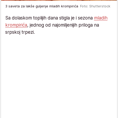
3 saveta za lakše guljenje mladih krompirića
Foto: Shutterstock
Sa dolaskom toplijih dana stigla je i sezona
mladih
krompirića
, jednog od najomiljenijih priloga na
srpskoj trpezi.