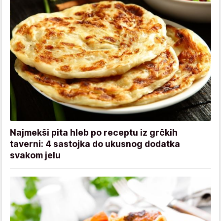
Najmekši pita hleb po receptu iz grčkih
taverni: 4 sastojka do ukusnog dodatka
svakom jelu