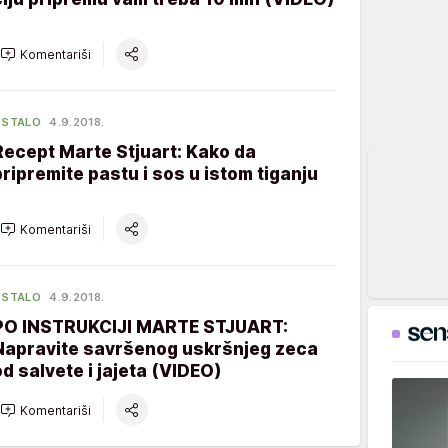
Komentariši
OSTALO
4.9.2018.
Recept Marte Stjuart: Kako da
pripremite pastu i sos u istom tiganju
Komentariši
OSTALO
4.9.2018.
PO INSTRUKCIJI MARTE STJUART:
Napravite savršenog uskršnjeg zeca
od salvete i jajeta (VIDEO)
Komentariši