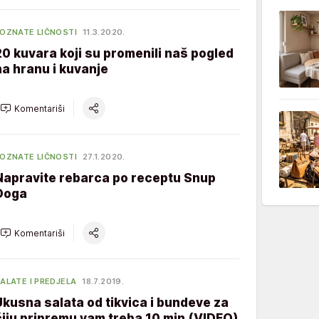
OZNATE LIČNOSTI
11.3.2020.
20 kuvara koji su promenili naš pogled
na hranu i kuvanje
Komentariši
OZNATE LIČNOSTI
27.1.2020.
Napravite rebarca po receptu Snup
Doga
Komentariši
ALATE I PREDJELA
18.7.2019.
Ukusna salata od tikvica i bundeve za
čiju pripremu vam treba 10 min (VIDEO)