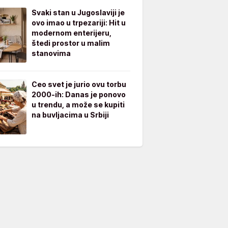
Svaki stan u Jugoslaviji je
ovo imao u trpezariji: Hit u
modernom enterijeru,
štedi prostor u malim
stanovima
Ceo svet je jurio ovu torbu
2000-ih: Danas je ponovo
u trendu, a može se kupiti
na buvljacima u Srbiji