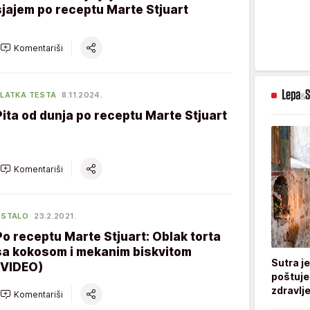
sjajem po receptu Marte Stjuart
Komentariši
LATKA TESTA
8.11.2024.
Pita od dunja po receptu Marte Stjuart
Komentariši
OSTALO
23.2.2021.
Po receptu Marte Stjuart: Oblak torta
sa kokosom i mekanim biskvitom
Sutra j
(VIDEO)
poštuje
zdravlje
Komentariši