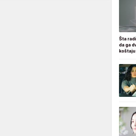
Šta radi
da ga d
koštaju