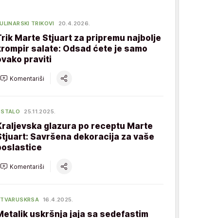
ULINARSKI TRIKOVI
20.4.2026.
Trik Marte Stjuart za pripremu najbolje
krompir salate: Odsad ćete je samo
ovako praviti
Komentariši
OSTALO
25.11.2025.
Kraljevska glazura po receptu Marte
Stjuart: Savršena dekoracija za vaše
poslastice
Komentariši
STVARUSKRSA
16.4.2025.
Metalik uskršnja jaja sa sedefastim