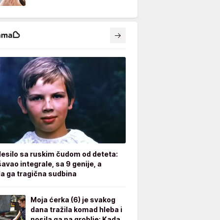
desilo sa ruskim čudom od deteta:
avao integrale, sa 9 genije, a
a ga tragična sudbina
Moja ćerka (6) je svakog
dana tražila komad hleba i
nosila ga na groblje: Kada