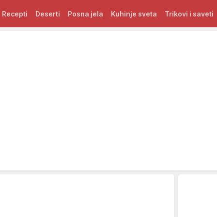
Recepti
Deserti
Posna jela
Kuhinje sveta
Trikovi i saveti