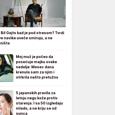
 Bil Gejts kad je pod stresom? Tvrdi
ve navike uveče smiruju, a ne
 ništa
Moj muž je počeo da
posećuje majku svake
nedelje: Mesec dana
krenula sam za njim i
otrkrila nešto pretužno
5 japanskih pravila za
letnju negu kože protiv
starenja: I sa 50 izgledaju
mlado, a ne kriju se od
sunca