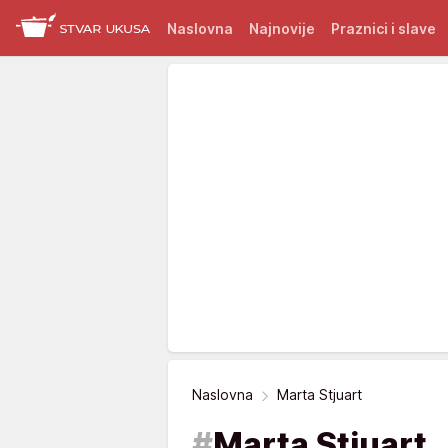
Naslovna
Najnovije
Praznici i slave
Naslovna
Marta Stjuart
#
Marta Stjuart