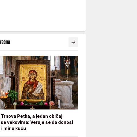
e Trnova Petka, a jedan običaj
 se vekovima: Veruje se da donosi
 i mir u kuću