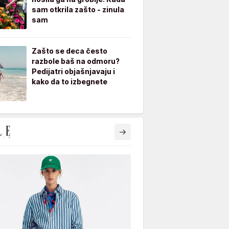
sam otkrila zašto - zinula
sam
Zašto se deca često
razbole baš na odmoru?
Pedijatri objašnjavaju i
kako da to izbegnete