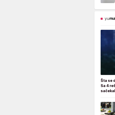
Šta se 
Sa 4 reš
sačekal