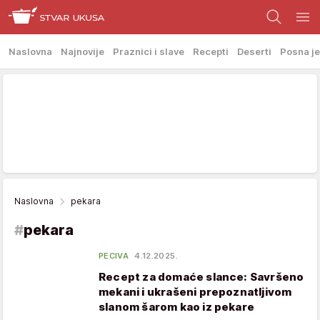
Naslovna
Najnovije
Praznici i slave
Recepti
Deserti
Posna je
Naslovna
pekara
#
pekara
PECIVA
4.12.2025.
Recept za domaće slance: Savršeno
mekani i ukrašeni prepoznatljivom
slanom šarom kao iz pekare