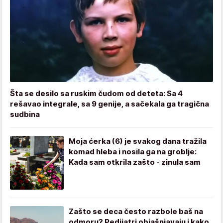
Šta se desilo sa ruskim čudom od deteta: Sa 4
rešavao integrale, sa 9 genije, a sačekala ga tragična
sudbina
Moja ćerka (6) je svakog dana tražila
komad hleba i nosila ga na groblje:
Kada sam otkrila zašto - zinula sam
Zašto se deca često razbole baš na
odmoru? Pedijatri objašnjavaju i kako