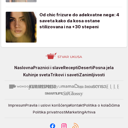
Od chic frizure do adekvatne nege: 4
saveta kako da kosa ostane
stilizovana i na +30 stepeni
Stvar
Naslovna
Praznici i slave
Recepti
Deserti
Posna jela
ukusa
Kuhinje sveta
Trikovi i saveti
Zanimljivosti
Impresum
Pravila i uslovi korišćenja
Kontakt
Politika o kolačićima
Politika privatnosti
Marketing
Arhiva