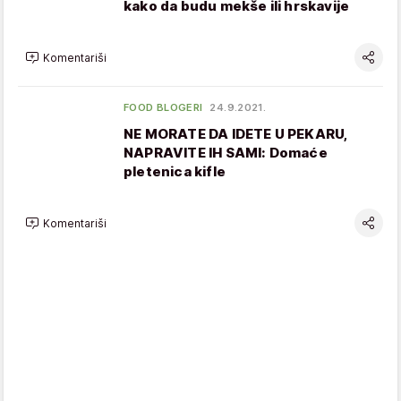
kako da budu mekše ili hrskavije
Komentariši
FOOD BLOGERI
24.9.2021.
NE MORATE DA IDETE U PEKARU,
NAPRAVITE IH SAMI: Domaće
pletenica kifle
Komentariši