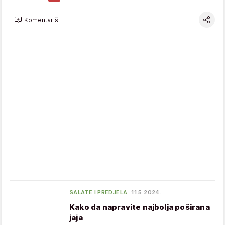
Komentariši
SALATE I PREDJELA
11.5.2024.
Kako da napravite najbolja poširana
jaja