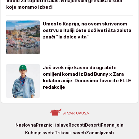
Vodič za toplotni talas: 5 najčešćih grešaka u kući
koje moramo izbeći
Umesto Kaprija, na ovom skrivenom
ostrvu u Italiji ćete doživeti šta zaista
znači "la dolce vita"
Još uvek nije kasno da ugrabite
omiljeni komad iz Bad Bunny x Zara
kolaboracije: Donosimo favorite ELLE
redakcije
Stvar
Naslovna
Praznici i slave
Recepti
Deserti
Posna jela
ukusa
Kuhinje sveta
Trikovi i saveti
Zanimljivosti