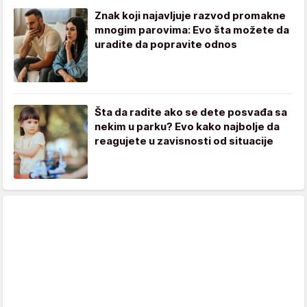
Znak koji najavljuje razvod promakne
mnogim parovima: Evo šta možete da
uradite da popravite odnos
Šta da radite ako se dete posvađa sa
nekim u parku? Evo kako najbolje da
reagujete u zavisnosti od situacije