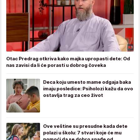
Otac Predrag otkriva kako majka upropasti dete: Od
nas zavisi da li će porasti u dobrog čoveka
Deca koju umesto mame odgaja baka
imaju posledice: Psiholozi kažu da ovo
ostavlja trag za ceo život
Ove veštine su presudne kada dete
polazi u školu: 7 stvari koje će mu
pomoći da se dobro snađe od