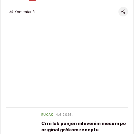
Komentariši
RUČAK
4.6.2025.
Crni luk punjen mlevenim mesom po
original grčkom receptu