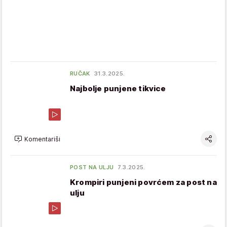
RUČAK
31.3.2025.
Najbolje punjene tikvice
Komentariši
POST NA ULJU
7.3.2025.
Krompiri punjeni povrćem za post na
ulju