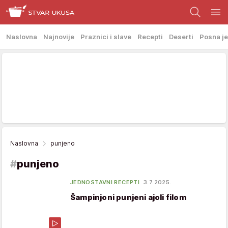
Naslovna
Najnovije
Praznici i slave
Recepti
Deserti
Posna je
Naslovna
punjeno
#
punjeno
JEDNOSTAVNI RECEPTI
3.7.2025.
Šampinjoni punjeni ajoli filom