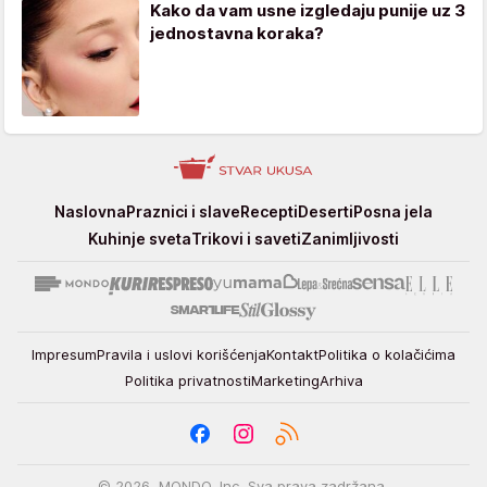
Kako da vam usne izgledaju punije uz 3
jednostavna koraka?
Stvar
Naslovna
Praznici i slave
Recepti
Deserti
Posna jela
ukusa
Kuhinje sveta
Trikovi i saveti
Zanimljivosti
Impresum
Pravila i uslovi korišćenja
Kontakt
Politika o kolačićima
Politika privatnosti
Marketing
Arhiva
© 2026. MONDO, Inc. Sva prava zadržana.