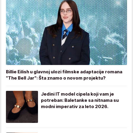
Billie Eilish u glavnoj ulozi filmske adaptacije romana
"The Bell Jar": Šta znamo o novom projektu?
Jedini IT model cipela koji vam je
potreban: Baletanke sa nitnama su
modni imperativ za leto 2026.