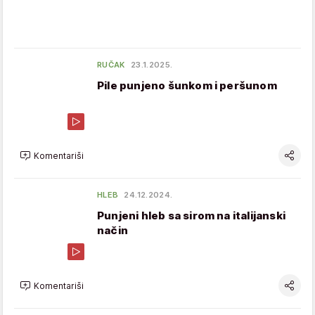
RUČAK
23.1.2025.
Pile punjeno šunkom i peršunom
Komentariši
HLEB
24.12.2024.
Punjeni hleb sa sirom na italijanski
način
Komentariši