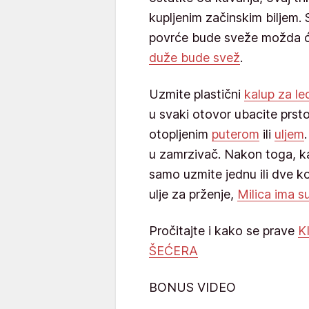
kupljenim začinskim biljem.
povrće bude sveže možda ć
duže bude svež
.
Uzmite plastični
kalup za le
u svaki otovor ubacite prstoh
otopljenim
puterom
ili
uljem
u zamrzivač. Nakon toga, kad
samo uzmite jednu ili dve koc
ulje za prženje,
Milica ima s
Pročitajte i kako se prave
K
ŠEĆERA
BONUS VIDEO