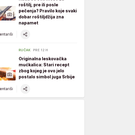
roštilj, pre ili posle
pečenja? Pravilo koje svaki
dobar roštiljdžija zna
napamet
ntariši
RUČAK
PRE 12 H
Originalna leskovačka
mućkalica: Stari recept
zbog kojeg je ovo jelo
postalo simbol juga Srbije
ntariši