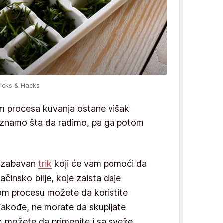
ricks & Hacks
m procesa kuvanja ostane višak
e znamo šta da radimo, pa ga potom
 i zabavan
trik
koji će vam pomoći da
začinsko bilje, koje zaista daje
om procesu možete da koristite
. Takođe, ne morate da skupljate
ik možete da primenite i sa sveže