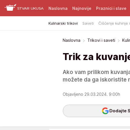
Naslovna
Najnovije
Praznici i slave
Kulinarski trikovi
Saveti
Čišćenje kuhinje 
Naslovna
Trikovi i saveti
Kuli
Trik za kuvanj
Ako vam prilikom kuvanja
možete da ga iskoristite 
Objavljeno 29.03.2024. 9:00h
Dodajte S