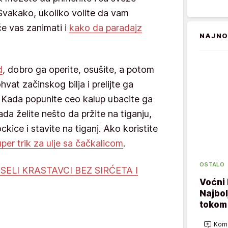
 Svakako, ukoliko volite da vam
e vas zanimati i
kako da paradajz
NAJNO
d
, dobro ga operite, osušite, a potom
vat začinskog bilja i prelijte ga
. Kada popunite ceo kalup ubacite ga
a želite nešto da pržite na tiganju,
kice i stavite na tiganj. Ako koristite
uper trik za ulje sa čačkalicom
.
OSTALO
ISELI KRASTAVCI BEZ SIRĆETA I
Voćni 
Najbol
tokom 
Kome