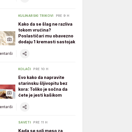
KULINARSKI TRIKOVI
PRE 9 H
Kako da se šlag ne razliva
tokom vrućina?
Poslastičari mu obavezno
dodaju 1 kremasti sastojak
ntariši
KOLAČI
PRE 10 H
Evo kako da napravite
starinsku šljivopitu bez
kora: Toliko je sočna da
ćete je jesti kašikom
ntariši
SAVETI
PRE 11 H
Kada se soli meso za