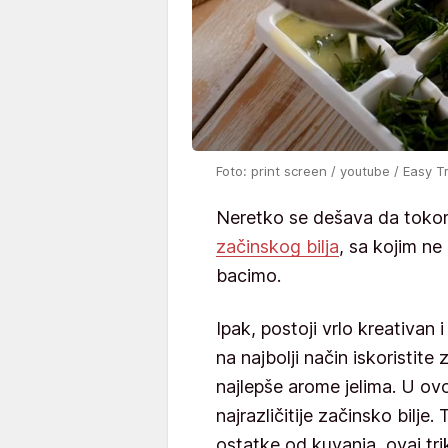
Foto: print screen / youtube / Easy T
Neretko se dešava da toko
začinskog bilja
, sa kojim n
bacimo.
Ipak, postoji vrlo kreativan
na najbolji način iskoristite 
najlepše arome jelima. U ov
najrazličitije začinsko bilje
ostatke od kuvanja, ovaj tr