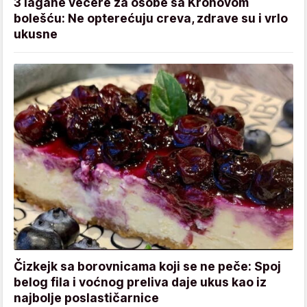
3 lagane večere za osobe sa Kronovom
bolešću: Ne opterećuju creva, zdrave su i vrlo
ukusne
Čizkejk sa borovnicama koji se ne peče: Spoj
belog fila i voćnog preliva daje ukus kao iz
najbolje poslastičarnice