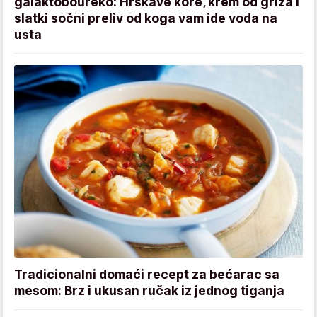
galaktoboureko: Hrskave kore, krem od griza i
slatki sočni preliv od koga vam ide voda na
usta
Tradicionalni domaći recept za bećarac sa
mesom: Brz i ukusan ručak iz jednog tiganja