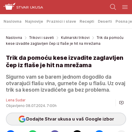
Naslovna
Najnovije
Praznici i slave
Recepti
Deserti
Posna je
Naslovna
Trikovi i saveti
Kulinarski trikovi
Trik da pomoću
kese izvadite zaglavljen čep iz flaše je hit na mrežama
Trik da pomoću kese izvadite zaglavljen
čep iz flaše je hit na mrežama
Sigurno vam se barem jednom dogodilo da
otvarajući flašu vina, gurnete čep u flašu. Uz ovaj
trik sa kesom izvadićete ga bez problema.
Lena Sudar
Objavljeno 08.07.2024. 7:00h
Dodajte Stvar ukusa u vaš Google izbor