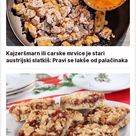
Kajzeršmarn ili carske mrvice je stari
austrijski slatkiš: Pravi se lakše od palačinaka