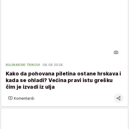
KULINARSKI TRIKOVI
06.08.2026.
Kako da pohovana piletina ostane hrskava i
kada se ohladi? Većina pravi istu grešku
čim je izvadi iz ulja
Komentariši