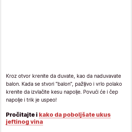
Kroz otvor krenite da duvate, kao da naduvavate
balon. Kada se stvori "balon", pažljivo i vrlo polako
krenite da izvlačite kesu napolje. Povući će i čep
napolje i trik je uspeo!
Pročitajte i
kako da poboljšate ukus
jeftinog vina