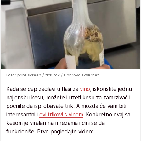
Foto: print screen / tick tok / DobrovolskyiChef
Kada se čep zaglavi u flaši za
vino
, iskoristite jednu
najlonsku kesu, možete i uzeti kesu za zamrzivač i
počnite da isprobavate trik. A možda će vam biti
interesantni i
ovi trikovi s vinom
. Konkretno ovaj sa
kesom je viralan na mrežama i čini se da
funkcioniše. Prvo pogledajte video: