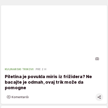
KULINARSKI TRIKOVI
PRE 2 H
Piletina je povukla miris iz frižidera? Ne
bacajte je odmah, ovaj trik može da
pomogne
Komentariši