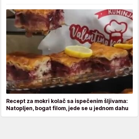
Recept za mokri kolač sa ispečenim šljivama:
Natopljen, bogat filom, jede se u jednom dahu