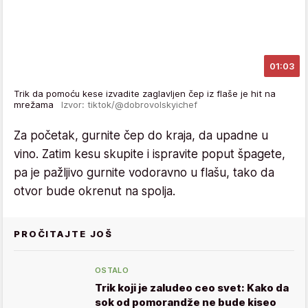
01:03
Trik da pomoću kese izvadite zaglavljen čep iz flaše je hit na
mrežama
Izvor: tiktok/@dobrovolskyichef
Za početak, gurnite čep do kraja, da upadne u
vino. Zatim kesu skupite i ispravite poput špagete,
pa je pažljivo gurnite vodoravno u flašu, tako da
otvor bude okrenut na spolja.
PROČITAJTE JOŠ
OSTALO
Trik koji je zaludeo ceo svet: Kako da
sok od pomorandže ne bude kiseo