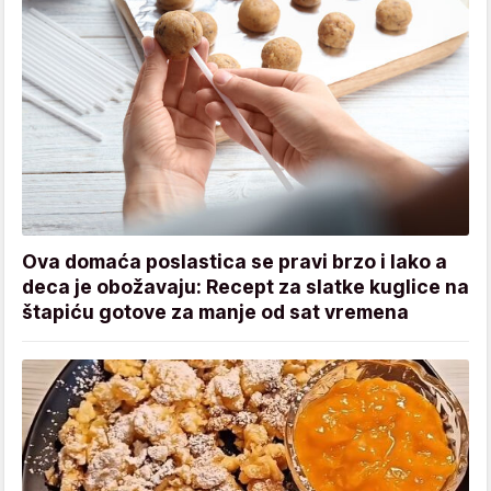
Ova domaća poslastica se pravi brzo i lako a
deca je obožavaju: Recept za slatke kuglice na
štapiću gotove za manje od sat vremena