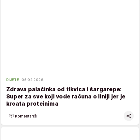
DIJETE
05.02.2026.
Zdrava palačinka od tikvica i šargarepe:
Super za sve koji vode računa o liniji jer je
krcata proteinima
Komentariši