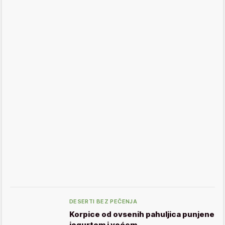
DESERTI BEZ PEČENJA
Korpice od ovsenih pahuljica punjene
jogurtom i voćem