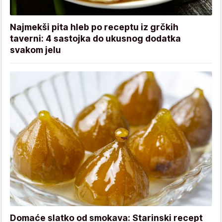
Najmekši pita hleb po receptu iz grčkih
taverni: 4 sastojka do ukusnog dodatka
svakom jelu
Domaće slatko od smokava: Starinski recept