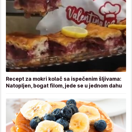
Recept za mokri kolač sa ispečenim šljivama:
Natopljen, bogat filom, jede se u jednom dahu