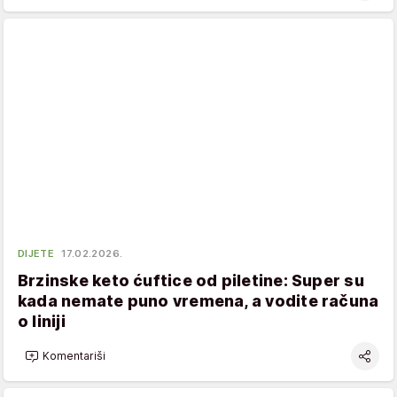
DIJETE
17.02.2026.
Brzinske keto ćuftice od piletine: Super su
kada nemate puno vremena, a vodite računa
o liniji
Komentariši