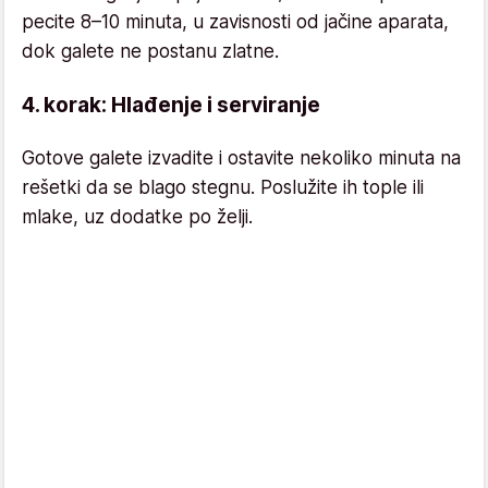
pecite 8–10 minuta, u zavisnosti od jačine aparata,
dok galete ne postanu zlatne.
4. korak: Hlađenje i serviranje
Gotove galete izvadite i ostavite nekoliko minuta na
rešetki da se blago stegnu. Poslužite ih tople ili
mlake, uz dodatke po želji.