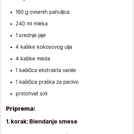
160 g ovsenih pahuljica
240 ml mleka
1 srednje jaje
4 kašike kokosovog ulja
4 kašike meda
1 kašičica ekstrakta vanile
1 kašičica praška za pecivo
prstohvat soli
Priprema:
1. korak: Blendanje smese