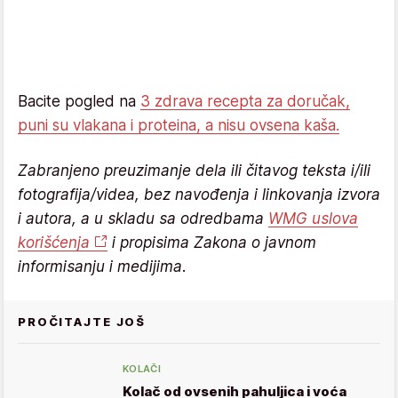
Bacite pogled na
3 zdrava recepta za doručak,
puni su vlakana i proteina, a nisu ovsena kaša.
Zabranjeno preuzimanje dela ili čitavog teksta i/ili
fotografija/videa, bez navođenja i linkovanja izvora
i autora, a u skladu sa odredbama
WMG uslova
korišćenja
i propisima Zakona o javnom
informisanju i medijima.
PROČITAJTE JOŠ
KOLAČI
Kolač od ovsenih pahuljica i voća