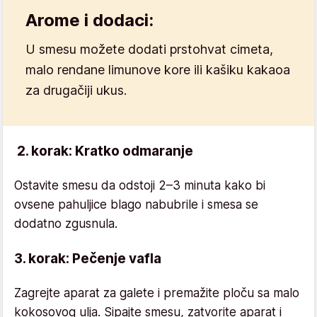
Arome i dodaci:
U smesu možete dodati prstohvat cimeta,
malo rendane limunove kore ili kašiku kakaoa
za drugačiji ukus.
2. korak: Kratko odmaranje
Ostavite smesu da odstoji 2–3 minuta kako bi
ovsene pahuljice blago nabubrile i smesa se
dodatno zgusnula.
3. korak: Pečenje vafla
Zagrejte aparat za galete i premažite ploču sa malo
kokosovog ulja. Sipajte smesu, zatvorite aparat i