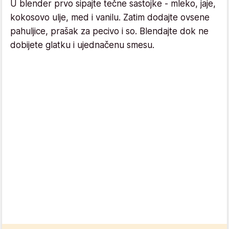
U blender prvo sipajte tečne sastojke - mleko, jaje,
kokosovo ulje, med i vanilu. Zatim dodajte ovsene
pahuljice, prašak za pecivo i so. Blendajte dok ne
dobijete glatku i ujednačenu smesu.