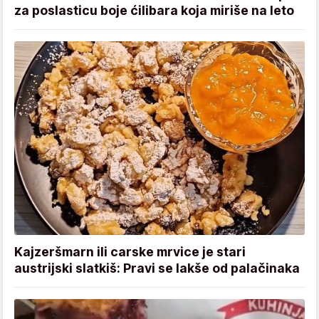
za poslasticu boje ćilibara koja miriše na leto
Kajzeršmarn ili carske mrvice je stari
austrijski slatkiš: Pravi se lakše od palačinaka