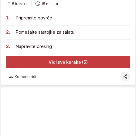
5 koraka
15 minuta
Pripremite povrće
Pomešajte sastojke za salatu
Napravite dresing
Vidi sve korake (5)
Komentariši