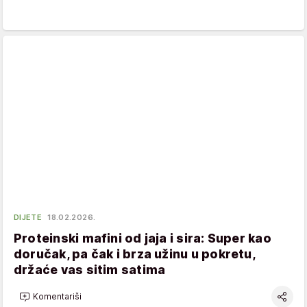
DIJETE
18.02.2026.
Proteinski mafini od jaja i sira: Super kao
doručak, pa čak i brza užinu u pokretu,
držaće vas sitim satima
Komentariši