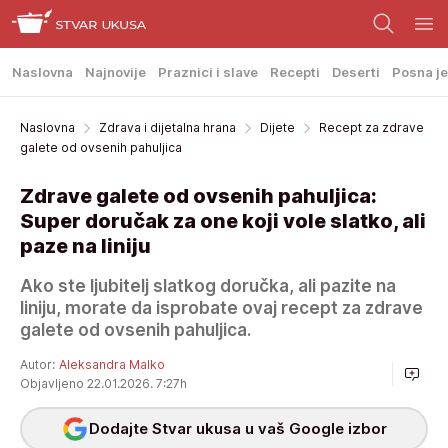
Naslovna
Najnovije
Praznici i slave
Recepti
Deserti
Posna je
Naslovna
Zdrava i dijetalna hrana
Dijete
Recept za zdrave
galete od ovsenih pahuljica
Zdrave galete od ovsenih pahuljica:
Super doručak za one koji vole slatko, ali
paze na liniju
Ako ste ljubitelj slatkog doručka, ali pazite na
liniju, morate da isprobate ovaj recept za zdrave
galete od ovsenih pahuljica.
Autor:
Aleksandra Malko
Objavljeno 22.01.2026. 7:27h
Dodajte Stvar ukusa u vaš Google izbor