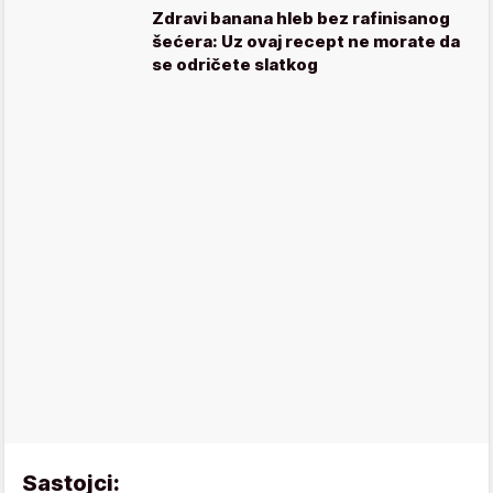
Zdravi banana hleb bez rafinisanog
šećera: Uz ovaj recept ne morate da
se odričete slatkog
Sastojci: