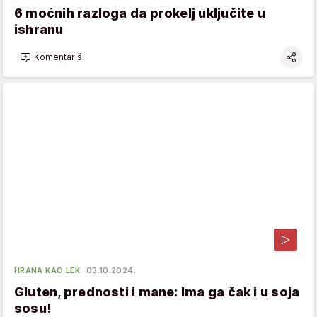
6 moćnih razloga da prokelj uključite u
ishranu
Komentariši
HRANA KAO LEK
03.10.2024.
Gluten, prednosti i mane: Ima ga čak i u soja
sosu!