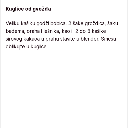
Kuglice od gvožđa
Veliku kašiku godži bobica, 3 šake grožđica, šaku
badema, oraha i lešnika, kao i 2 do 3 kašike
sirovog kakaoa u prahu stavite u blender. Smesu
oblikujte u kuglice.