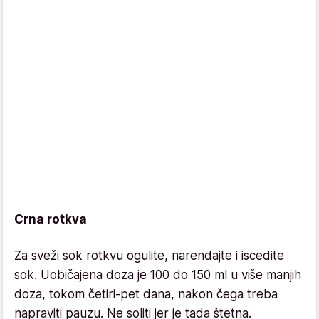
Crna rotkva
Za sveži sok rotkvu ogulite, narendajte i iscedite
sok. Uobičajena doza je 100 do 150 ml u više manjih
doza, tokom četiri-pet dana, nakon čega treba
napraviti pauzu. Ne soliti jer je tada štetna.