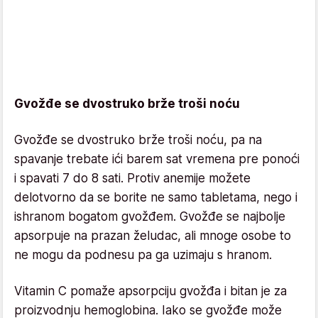
Gvožđe se dvostruko brže troši noću
Gvožđe se dvostruko brže troši noću, pa na
spavanje trebate ići barem sat vremena pre ponoći
i spavati 7 do 8 sati. Protiv anemije možete
delotvorno da se borite ne samo tabletama, nego i
ishranom bogatom gvožđem. Gvožđe se najbolje
apsorpuje na prazan želudac, ali mnoge osobe to
ne mogu da podnesu pa ga uzimaju s hranom.
Vitamin C pomaže apsorpciju gvožđa i bitan je za
proizvodnju hemoglobina. Iako se gvožđe može