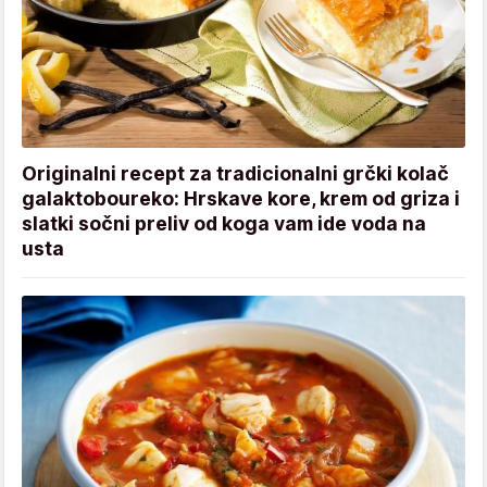
Originalni recept za tradicionalni grčki kolač
galaktoboureko: Hrskave kore, krem od griza i
slatki sočni preliv od koga vam ide voda na
usta