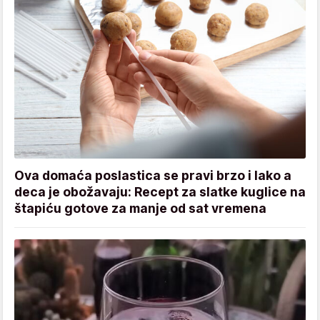
Ova domaća poslastica se pravi brzo i lako a
deca je obožavaju: Recept za slatke kuglice na
štapiću gotove za manje od sat vremena