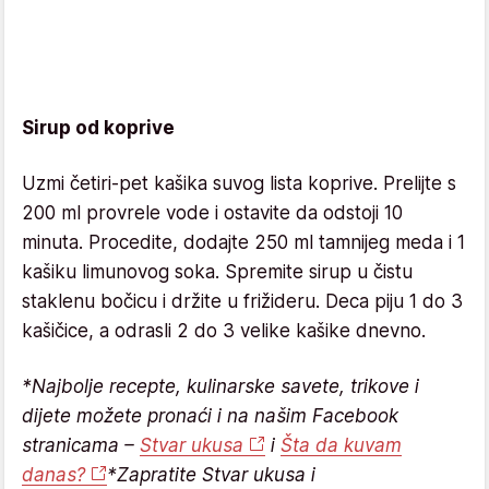
Sirup od koprive
Uzmi četiri-pet kašika suvog lista koprive. Prelijte s
200 ml provrele vode i ostavite da odstoji 10
minuta. Procedite, dodajte 250 ml tamnijeg meda i 1
kašiku limunovog soka. Spremite sirup u čistu
staklenu bočicu i držite u frižideru. Deca piju 1 do 3
kašičice, a odrasli 2 do 3 velike kašike dnevno.
*Najbolje recepte, kulinarske savete, trikove i
dijete možete pronaći i na našim Facebook
stranicama –
Stvar ukusa
i
Šta da kuvam
danas?
*Zapratite Stvar ukusa i