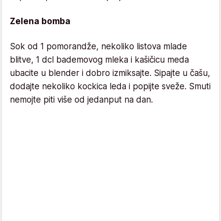
Zelena bomba
Sok od 1 pomorandže, nekoliko listova mlade
blitve, 1 dcl bademovog mleka i kašičicu meda
ubacite u blender i dobro izmiksajte. Sipajte u čašu,
dodajte nekoliko kockica leda i popijte sveže. Smuti
nemojte piti više od jedanput na dan.