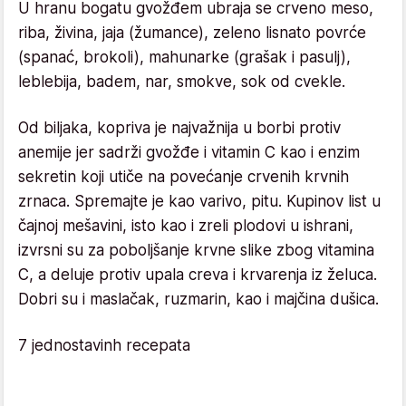
U hranu bogatu gvožđem ubraja se crveno meso,
riba, živina, jaja (žumance), zeleno lisnato povrće
(spanać, brokoli), mahunarke (grašak i pasulj),
leblebija, badem, nar, smokve, sok od cvekle.
Od biljaka, kopriva je najvažnija u borbi protiv
anemije jer sadrži gvožđe i vitamin C kao i enzim
sekretin koji utiče na povećanje crvenih krvnih
zrnaca. Spremajte je kao varivo, pitu. Kupinov list u
čajnoj mešavini, isto kao i zreli plodovi u ishrani,
izvrsni su za poboljšanje krvne slike zbog vitamina
C, a deluje protiv upala creva i krvarenja iz želuca.
Dobri su i maslačak, ruzmarin, kao i majčina dušica.
7 jednostavinh recepata