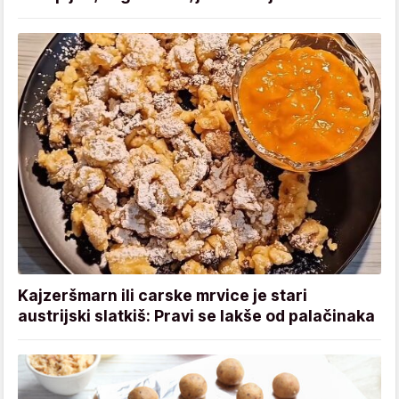
Kajzeršmarn ili carske mrvice je stari
austrijski slatkiš: Pravi se lakše od palačinaka