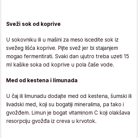
Sveži sok od koprive
U sokovniku ili u mašini za meso iscedite sok iz
svežeg lišća koprive. Pijte svež jer bi stajanjem
mogao fermentirati. Svaki dan ujutro treba uzeti 15
ml kašike soka od koprive u pola čaše vode.
Med od kestena i limunada
U čaj ili limunadu dodajte med od kestena, šumski ili
livadski med, koji su bogatiji mineralima, pa tako i
gvožđem. Limun je bogat vitaminom C koji olakšava
resorpciju gvožđa iz creva u krvotok.