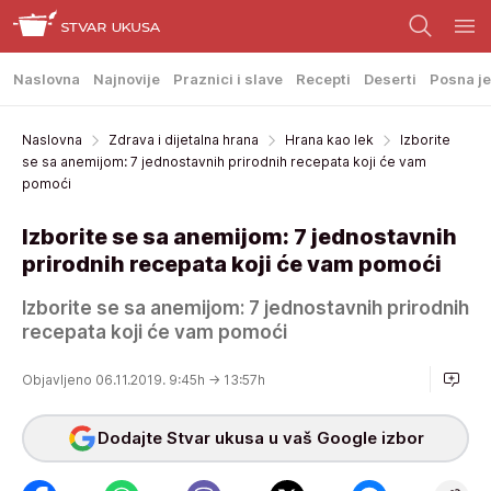
Naslovna
Najnovije
Praznici i slave
Recepti
Deserti
Posna je
Naslovna
Zdrava i dijetalna hrana
Hrana kao lek
Izborite
se sa anemijom: 7 jednostavnih prirodnih recepata koji će vam
pomoći
Izborite se sa anemijom: 7 jednostavnih
prirodnih recepata koji će vam pomoći
Izborite se sa anemijom: 7 jednostavnih prirodnih
recepata koji će vam pomoći
Objavljeno 06.11.2019. 9:45h
→ 13:57h
Dodajte Stvar ukusa u vaš Google izbor