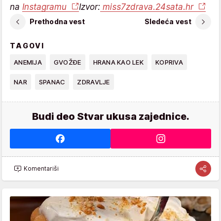
na
Instagramu
Izvor:
miss7zdrava.24sata.hr
Prethodna vest
Sledeća vest
TAGOVI
ANEMIJA
GVOŽĐE
HRANA KAO LEK
KOPRIVA
NAR
SPANAC
ZDRAVLJE
Budi deo Stvar ukusa zajednice.
Komentariši