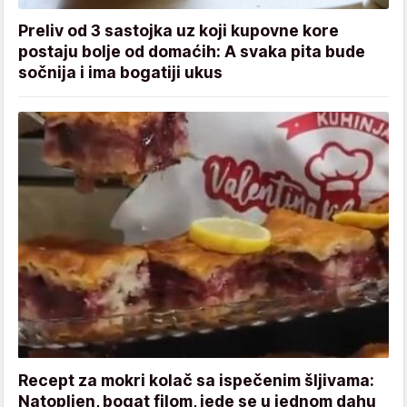
Preliv od 3 sastojka uz koji kupovne kore
postaju bolje od domaćih: A svaka pita bude
sočnija i ima bogatiji ukus
Recept za mokri kolač sa ispečenim šljivama:
Natopljen, bogat filom, jede se u jednom dahu