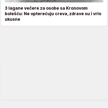
3 lagane večere za osobe sa Kronovom
bolešću: Ne opterećuju creva, zdrave su i vrlo
ukusne