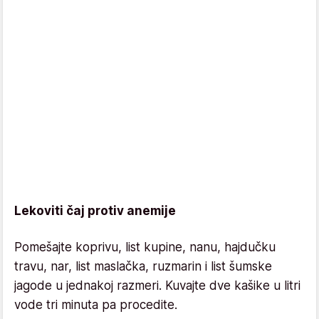
Lekoviti čaj protiv anemije
Pomešajte koprivu, list kupine, nanu, hajdučku
travu, nar, list maslačka, ruzmarin i list šumske
jagode u jednakoj razmeri. Kuvajte dve kašike u litri
vode tri minuta pa procedite.