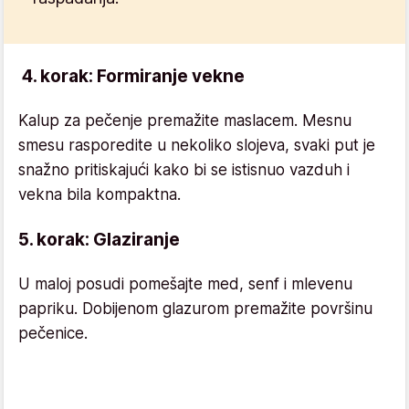
4. korak: Formiranje vekne
Kalup za pečenje premažite maslacem. Mesnu
smesu rasporedite u nekoliko slojeva, svaki put je
snažno pritiskajući kako bi se istisnuo vazduh i
vekna bila kompaktna.
5. korak: Glaziranje
U maloj posudi pomešajte med, senf i mlevenu
papriku. Dobijenom glazurom premažite površinu
pečenice.