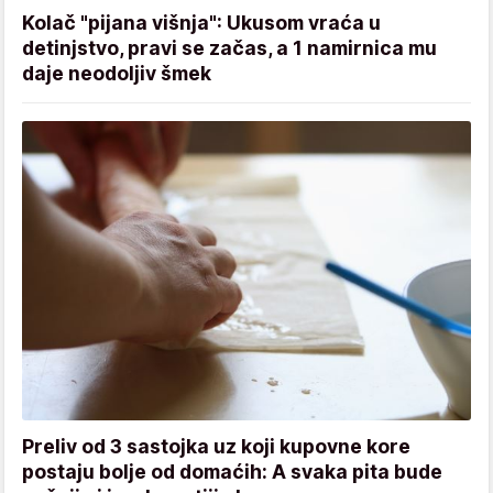
Kolač "pijana višnja": Ukusom vraća u
detinjstvo, pravi se začas, a 1 namirnica mu
daje neodoljiv šmek
Preliv od 3 sastojka uz koji kupovne kore
postaju bolje od domaćih: A svaka pita bude