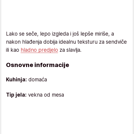
Lako se seče, lepo izgleda i još lepše miriše, a
nakon hlađenja dobija idealnu teksturu za sendviče
ili kao
hladno predjelo
za slavlja.
Osnovne informacije
Kuhinja:
domaća
Tip jela:
vekna od mesa