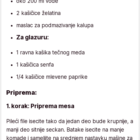
oko 200 ml vode
2 kašičice želatina
maslac za podmazivanje kalupa
Za glazuru:
1 ravna kašika tečnog meda
1 kašičica senfa
1/4 kašičice mlevene paprike
Priprema:
1. korak: Priprema mesa
Pileći file isecite tako da jedan deo bude krupnije, a
manji deo sitnije seckan. Batake isecite na manje
komade i sameljite na srednjem nastavku mašine za