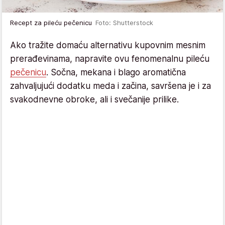
Recept za pileću pečenicu
Foto: Shutterstock
Ako tražite domaću alternativu kupovnim mesnim
prerađevinama, napravite ovu fenomenalnu pileću
pečenicu
. Sočna, mekana i blago aromatična
zahvaljujući dodatku meda i začina, savršena je i za
svakodnevne obroke, ali i svečanije prilike.