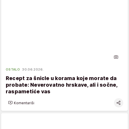
OSTALO
30.06.2026.
Recept za šnicle u korama koje morate da
probate: Neverovatno hrskave, ali i sočne,
raspametiće vas
Komentariši