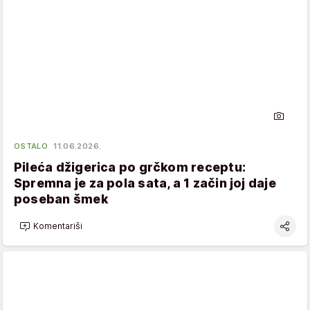
OSTALO
11.06.2026.
Pileća džigerica po grčkom receptu:
Spremna je za pola sata, a 1 začin joj daje
poseban šmek
Komentariši