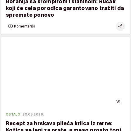
Boranija sa krompirom i slaninom: Ručak
koji će cela porodica garantovano tražiti da
spremate ponovo
Komentariši
OSTALO
20.05.2026.
Recept za hrskava pileća krilca iz rerne:
Kožica se lepi za prste, a meso prosto topi