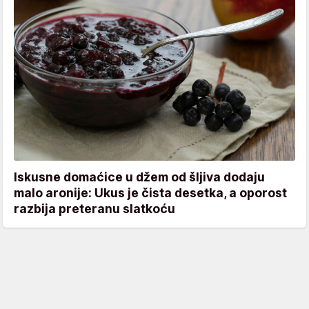
Iskusne domaćice u džem od šljiva dodaju
malo aronije: Ukus je čista desetka, a oporost
razbija preteranu slatkoću