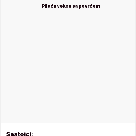
Pileća vekna sa povrćem
Sastojci: