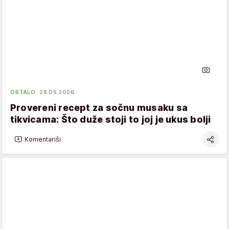
OSTALO
28.05.2026.
Provereni recept za sočnu musaku sa
tikvicama: Što duže stoji to joj je ukus bolji
Komentariši