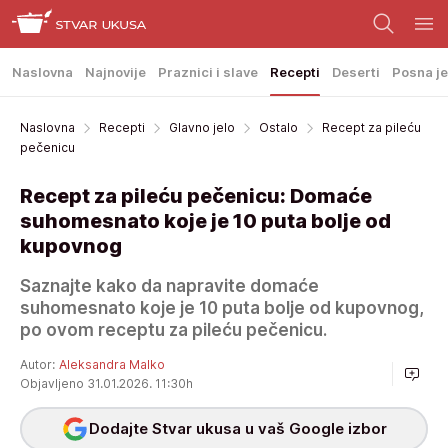
Naslovna
Najnovije
Praznici i slave
Recepti
Deserti
Posna je
Naslovna
Recepti
Glavno jelo
Ostalo
Recept za pileću
pečenicu
Recept za pileću pečenicu: Domaće
suhomesnato koje je 10 puta bolje od
kupovnog
Saznajte kako da napravite domaće
suhomesnato koje je 10 puta bolje od kupovnog,
po ovom receptu za pileću pečenicu.
Autor:
Aleksandra Malko
Objavljeno 31.01.2026. 11:30h
Dodajte Stvar ukusa u vaš Google izbor