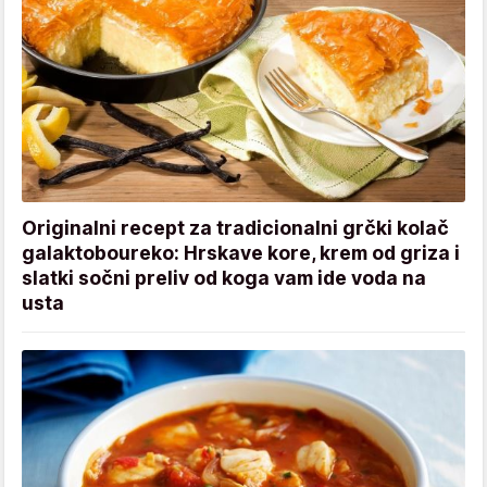
Originalni recept za tradicionalni grčki kolač
galaktoboureko: Hrskave kore, krem od griza i
slatki sočni preliv od koga vam ide voda na
usta