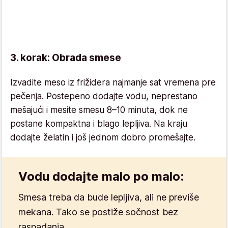
3. korak: Obrada smese
Izvadite meso iz frižidera najmanje sat vremena pre
pečenja. Postepeno dodajte vodu, neprestano
mešajući i mesite smesu 8–10 minuta, dok ne
postane kompaktna i blago lepljiva. Na kraju
dodajte želatin i još jednom dobro promešajte.
Vodu dodajte malo po malo:
Smesa treba da bude lepljiva, ali ne previše
mekana. Tako se postiže sočnost bez
raspadanja.