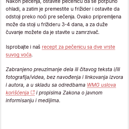
Nakon pečenja, ostavite pečenicu da se potpuno
ohladi, a zatim je premestite u frižider i ostavite da
odstoji preko noći pre sečenja. Ovako pripremljena
može da stoji u frižideru 3-4 dana, a za duže
čuvanje možete da je stavite u zamrzivač.
Isprobajte i naš
recept za pečenicu sa dve vrste
suvog voća
.
Zabranjeno preuzimanje dela ili čitavog teksta i/ili
fotografija/videa, bez navođenja i linkovanja izvora
i autora, a u skladu sa odredbama
WMG uslova
korišćenja
i propisima Zakona o javnom
informisanju i medijima.