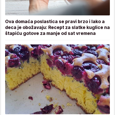
Ova domaća poslastica se pravi brzo i lako a
deca je obožavaju: Recept za slatke kuglice na
štapiću gotove za manje od sat vremena