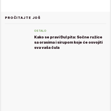
PROČITAJTE JOŠ
OSTALO
Kako se pravi Đul pita: Sočne ružice
sa orasima i sirupom koje će osvojiti
sva vaša čula