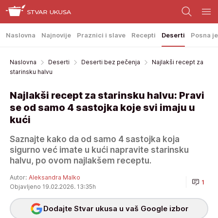
Naslovna
Najnovije
Praznici i slave
Recepti
Deserti
Posna je
Naslovna
Deserti
Deserti bez pečenja
Najlakši recept za
starinsku halvu
Najlakši recept za starinsku halvu: Pravi
se od samo 4 sastojka koje svi imaju u
kući
Saznajte kako da od samo 4 sastojka koja
sigurno već imate u kući napravite starinsku
halvu, po ovom najlakšem receptu.
Autor:
Aleksandra Malko
1
Objavljeno 19.02.2026. 13:35h
Dodajte Stvar ukusa u vaš Google izbor