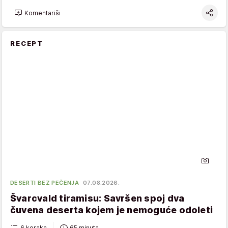
Komentariši
RECEPT
DESERTI BEZ PEČENJA
07.08.2026.
Švarcvald tiramisu: Savršen spoj dva
čuvena deserta kojem je nemoguće odoleti
6 koraka
65 minuta