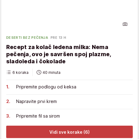
DESERTI BEZ PEČENJA
PRE 13 H
Recept za kolač ledena milka: Nema
pečenja, ovo je savršen spoj plazme,
sladoleda i čokolade
6 koraka
40 minuta
Pripremite podlogu od keksa
Napravite prvi krem
Pripremite fil sa sirom
Vidi sve korake (6)