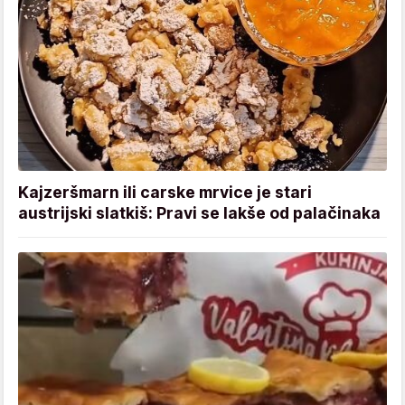
Kajzeršmarn ili carske mrvice je stari
austrijski slatkiš: Pravi se lakše od palačinaka