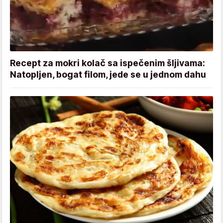
Recept za mokri kolač sa ispečenim šljivama:
Natopljen, bogat filom, jede se u jednom dahu