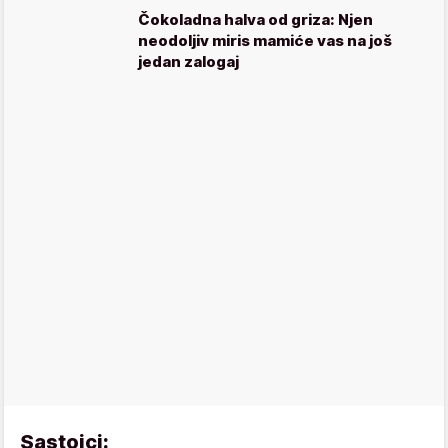
Čokoladna halva od griza: Njen
neodoljiv miris mamiće vas na još
jedan zalogaj
Sastojci: