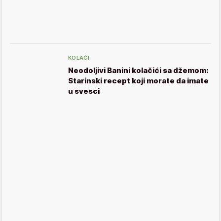
KOLAČI
Neodoljivi Banini kolačići sa džemom:
Starinski recept koji morate da imate
u svesci