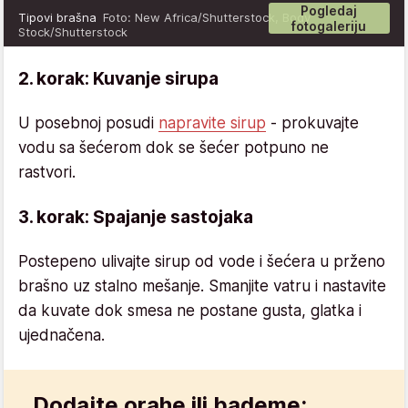
Pogledaj
Tipovi brašna
Foto: New Africa/Shutterstock, Body
fotogaleriju
Stock/Shutterstock
2. korak: Kuvanje sirupa
U posebnoj posudi
napravite sirup
- prokuvajte
vodu sa šećerom dok se šećer potpuno ne
rastvori.
3. korak: Spajanje sastojaka
Postepeno ulivajte sirup od vode i šećera u prženo
brašno uz stalno mešanje. Smanjite vatru i nastavite
da kuvate dok smesa ne postane gusta, glatka i
ujednačena.
Dodajte orahe ili bademe: