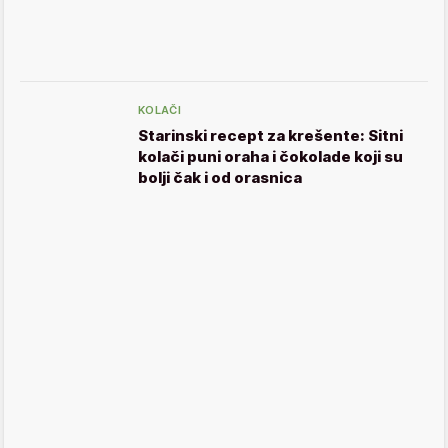
KOLAČI
Starinski recept za krešente: Sitni
kolači puni oraha i čokolade koji su
bolji čak i od orasnica