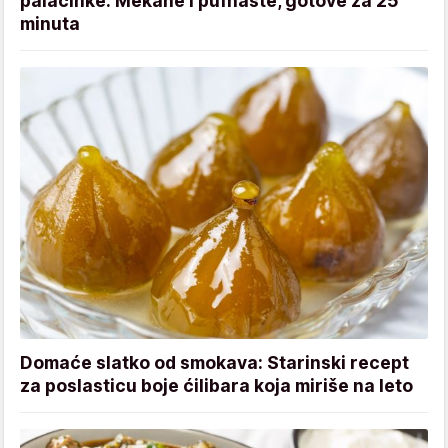
palačinke: Mekane i pufnaste, gotove za 25
minuta
Domaće slatko od smokava: Starinski recept
za poslasticu boje ćilibara koja miriše na leto