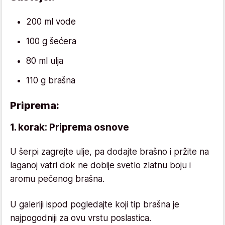
200 ml vode
100 g šećera
80 ml ulja
110 g brašna
Priprema:
1. korak: Priprema osnove
U šerpi zagrejte ulje, pa dodajte brašno i pržite na
laganoj vatri dok ne dobije svetlo zlatnu boju i
aromu pečenog brašna.
U galeriji ispod pogledajte koji tip brašna je
najpogodniji za ovu vrstu poslastica.