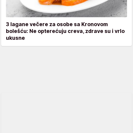
3 lagane večere za osobe sa Kronovom
bolešću: Ne opterećuju creva, zdrave su i vrlo
ukusne