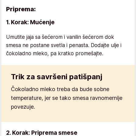
Priprema:
1. Korak: Mućenje
Umutite jaja sa šećerom i vanilin šećerom dok
smesa ne postane svetla i penasta. Dodajte ulje i
čokoladno mleko, pa kratko promešajte.
Trik za savršeni patišpanj
Čokoladno mleko treba da bude sobne
temperature, jer se tako smesa ravnomernije
povezuje.
2. Korak: Priprema smese