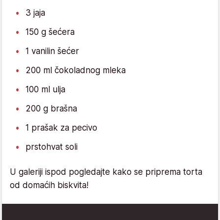
3 jaja
150 g šećera
1 vanilin šećer
200 ml čokoladnog mleka
100 ml ulja
200 g brašna
1 prašak za pecivo
prstohvat soli
U galeriji ispod pogledajte kako se priprema torta
od domaćih biskvita!