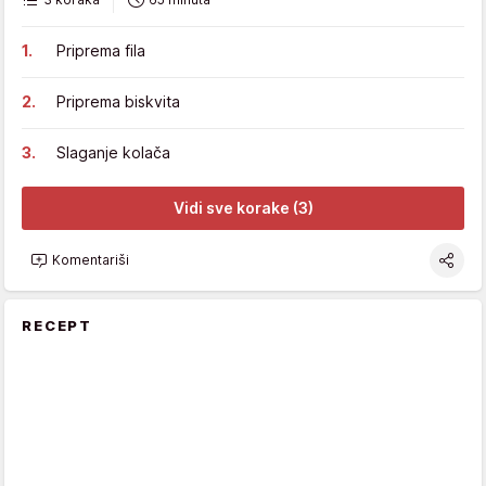
Priprema fila
Priprema biskvita
Slaganje kolača
Vidi sve korake (3)
Komentariši
RECEPT