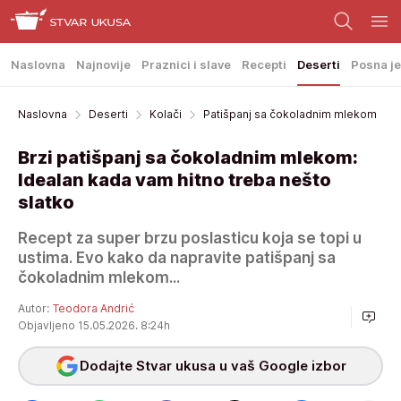
Naslovna
Najnovije
Praznici i slave
Recepti
Deserti
Posna je
Naslovna
Deserti
Kolači
Patišpanj sa čokoladnim mlekom
Brzi patišpanj sa čokoladnim mlekom:
Idealan kada vam hitno treba nešto
slatko
Recept za super brzu poslasticu koja se topi u
ustima. Evo kako da napravite patišpanj sa
čokoladnim mlekom...
Autor:
Teodora Andrić
Objavljeno 15.05.2026. 8:24h
Dodajte Stvar ukusa u vaš Google izbor