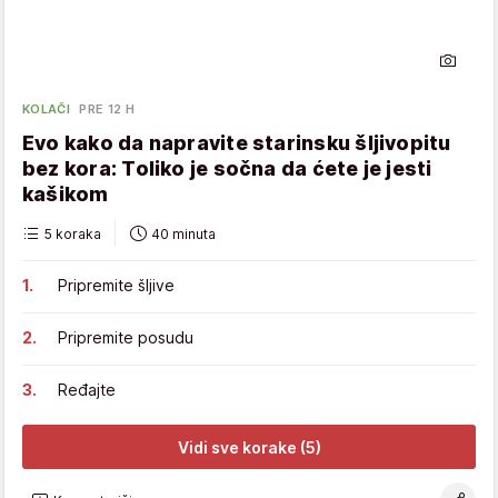
KOLAČI
PRE 12 H
Evo kako da napravite starinsku šljivopitu
bez kora: Toliko je sočna da ćete je jesti
kašikom
5 koraka
40 minuta
Pripremite šljive
Pripremite posudu
Ređajte
Vidi sve korake (5)