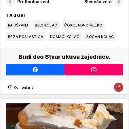
Prethodna vest
Sledeća vest
TAGOVI
PATIŠPANJ
BRZI KOLAČ
ČOKOLADNO MLEKO
BRZA POSLASTICA
DOMAĆI KOLAČ
SOČAN KOLAČ
Budi deo Stvar ukusa zajednice.
Komentariši