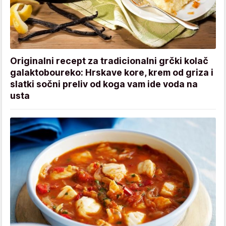
Originalni recept za tradicionalni grčki kolač
galaktoboureko: Hrskave kore, krem od griza i
slatki sočni preliv od koga vam ide voda na
usta