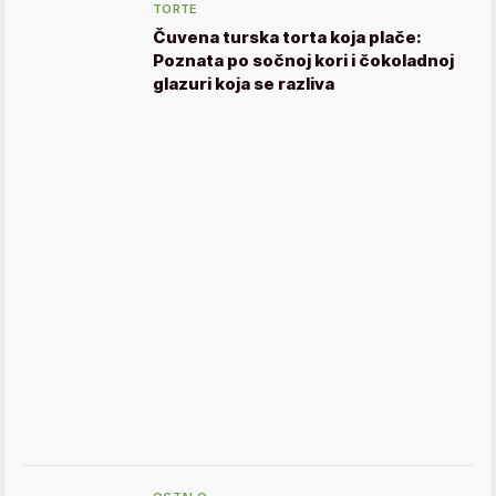
TORTE
Čuvena turska torta koja plače:
Poznata po sočnoj kori i čokoladnoj
glazuri koja se razliva