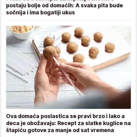
postaju bolje od domaćih: A svaka pita bude
sočnija i ima bogatiji ukus
Ova domaća poslastica se pravi brzo i lako a
deca je obožavaju: Recept za slatke kuglice na
štapiću gotove za manje od sat vremena