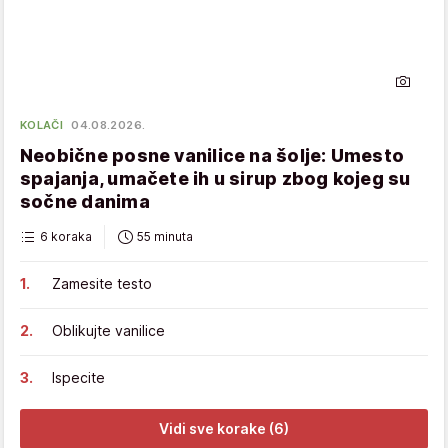
KOLAČI
04.08.2026.
Neobične posne vanilice na šolje: Umesto
spajanja, umačete ih u sirup zbog kojeg su
sočne danima
6 koraka
55 minuta
Zamesite testo
Oblikujte vanilice
Ispecite
Vidi sve korake (6)