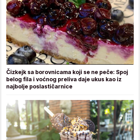
Čizkejk sa borovnicama koji se ne peče: Spoj
belog fila i voćnog preliva daje ukus kao iz
najbolje poslastičarnice