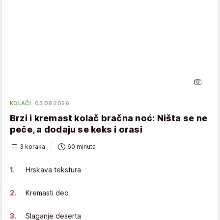
KOLAČI
03.08.2026.
Brzi i kremast kolač bračna noć: Ništa se ne
peče, a dodaju se keks i orasi
3 koraka
60 minuta
Hrskava tekstura
Kremasti deo
Slaganje deserta