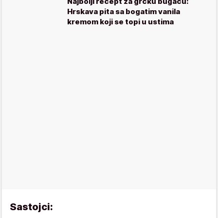
Najbolji recept za grčku bugacu:
Hrskava pita sa bogatim vanila
kremom koji se topi u ustima
Sastojci: