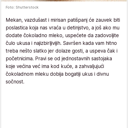
Foto: Shutterstock
Mekan, vazdušast i mirisan patišpanj će zauvek biti
poslastica koja nas vraća u detinjstvo, a još ako mu
dodate čokoladno mleko, uspećete da zadovoljite
čulo ukusa i najizbirljivijih. Savršen kada vam hitno
treba nešto slatko jer dolaze gosti, a uspeva čak i
početnicima. Pravi se od jednostavnih sastojaka
koje većina već ima kod kuće, a zahvaljujući
čokoladnom mleku dobija bogatiji ukus i divnu
sočnost.