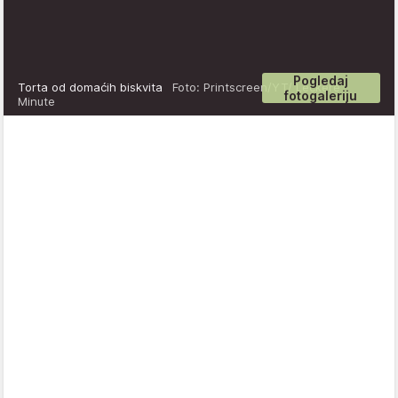
Pogledaj
Torta od domaćih biskvita
Foto: Printscreen/YT/ Leckere
fotogaleriju
Minute