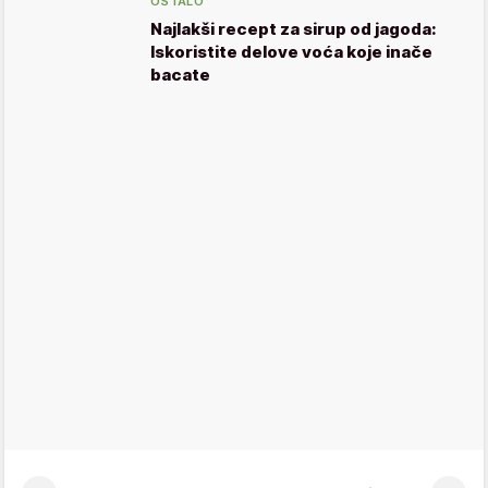
OSTALO
Najlakši recept za sirup od jagoda:
Iskoristite delove voća koje inače
bacate