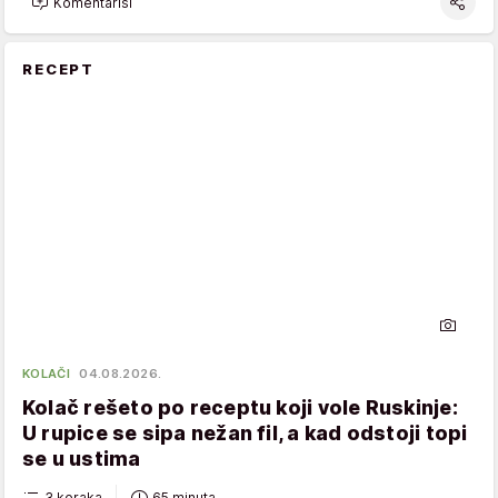
Komentariši
RECEPT
KOLAČI
04.08.2026.
Kolač rešeto po receptu koji vole Ruskinje:
U rupice se sipa nežan fil, a kad odstoji topi
se u ustima
3 koraka
65 minuta