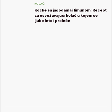
KOLAČI
Kocke sa jagodama i limunom: Recept
za osvežavajući kolač u kojem se
ljube leto i proleće