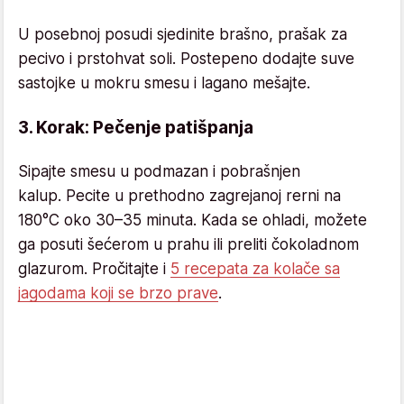
U posebnoj posudi sjedinite brašno, prašak za
pecivo i prstohvat soli. Postepeno dodajte suve
sastojke u mokru smesu i lagano mešajte.
3. Korak: Pečenje patišpanja
Sipajte smesu u podmazan i pobrašnjen
kalup. Pecite u prethodno zagrejanoj rerni na
180°C oko 30–35 minuta. Kada se ohladi, možete
ga posuti šećerom u prahu ili preliti čokoladnom
glazurom. Pročitajte i
5 recepata za kolače sa
jagodama koji se brzo prave
.