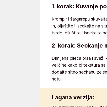
1. korak: Kuvanje pov
Krompir i šargarepu skuvajte
ih, oljuštite i iseckajte na 
tvrdo, oljuštite i iseckajte n
2. korak: Seckanje 
Dimljena pileća prsa i sveži 
veličine kako bi tekstura sal
dodajte sitno seckanu zele
notu.
Lagana verzija: