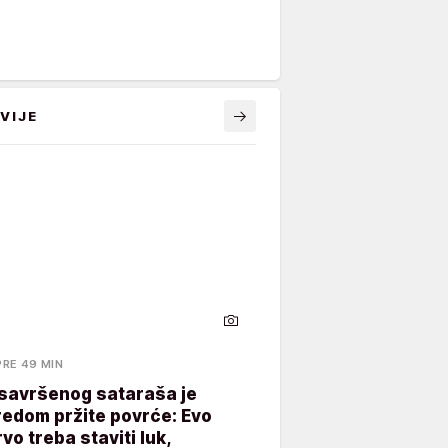
VIJE
PRE 49 MIN
 savršenog sataraša je
redom pržite povrće: Evo
rvo treba staviti luk,