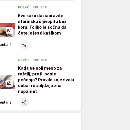
KOLAČI
PRE 17 H
Evo kako da napravite
starinsku šljivopitu bez
kora: Toliko je sočna da
ćete je jesti kašikom
ntariši
SAVETI
PRE 18 H
Kada se soli meso za
roštilj, pre ili posle
pečenja? Pravilo koje svaki
dobar roštiljdžija zna
napamet
ntariši