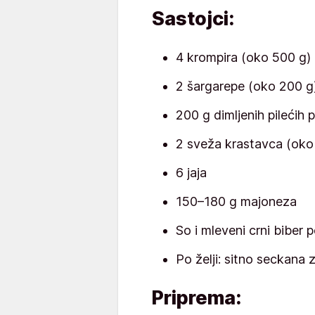
Sastojci:
4 krompira (oko 500 g)
2 šargarepe (oko 200 g
200 g dimljenih pilećih 
2 sveža krastavca (oko
6 jaja
150–180 g majoneza
So i mleveni crni biber 
Po želji: sitno seckana 
Priprema: