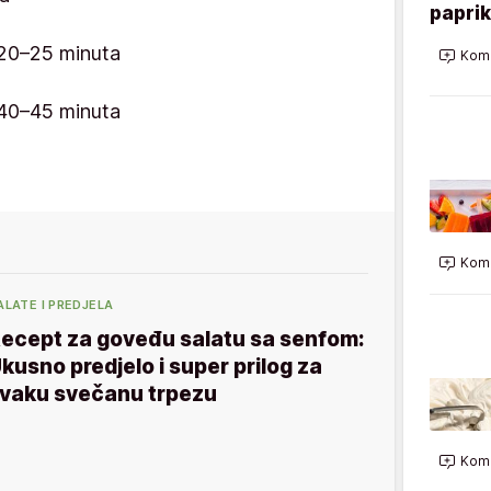
paprik
20–25 minuta
Kome
40–45 minuta
Kome
ALATE I PREDJELA
ecept za goveđu salatu sa senfom:
kusno predjelo i super prilog za
vaku svečanu trpezu
Kome