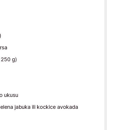
)
prsa
 250 g)
po ukusu
zelena jabuka ili kockice avokada