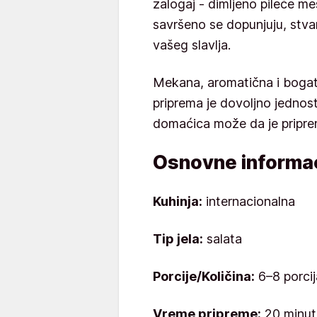
zalogaj - dimljeno pileće me
savršeno se dopunjuju, stvar
vašeg slavlja.
Mekana, aromatična i bogata
priprema je dovoljno jedno
domaćica može da je priprem
Osnovne informac
Kuhinja:
internacionalna
Tip jela:
salata
Porcije/Količina:
6–8 porcij
Vreme pripreme:
20 minut