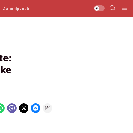
Zanimljivosti
te:
ske