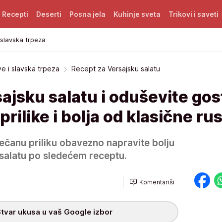
Recepti
Deserti
Posna jela
Kuhinje sveta
Trikovi i saveti
 slavska trpeza
ve i slavska trpeza
Recept za Versajsku salatu
ajsku salatu i oduševite gos
prilike i bolja od klasične ru
večanu priliku obavezno napravite bolju
 salatu po sledećem receptu.
Komentariši
tvar ukusa u vaš Google izbor