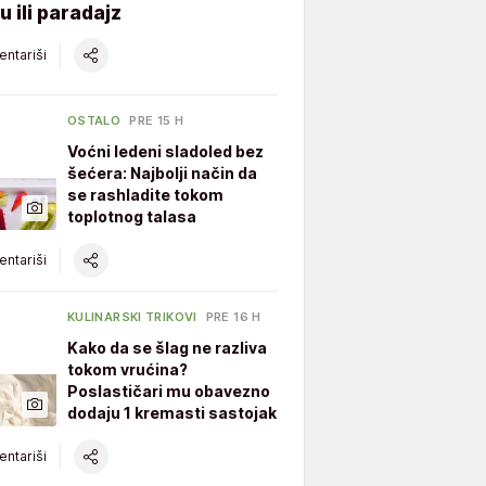
u ili paradajz
ntariši
OSTALO
PRE 15 H
Voćni ledeni sladoled bez
šećera: Najbolji način da
se rashladite tokom
toplotnog talasa
ntariši
KULINARSKI TRIKOVI
PRE 16 H
Kako da se šlag ne razliva
tokom vrućina?
Poslastičari mu obavezno
dodaju 1 kremasti sastojak
ntariši