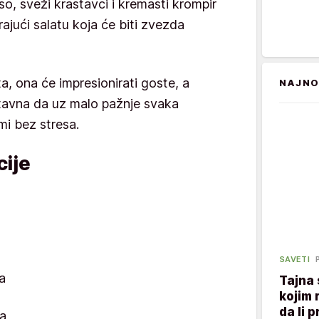
so, sveži krastavci i kremasti krompir
ajući salatu koja će biti zvezda
, ona će impresionirati goste, a
NAJNO
stavna da uz malo pažnje svaka
i bez stresa.
ije
SAVETI
a
Tajna
kojim 
da li p
a