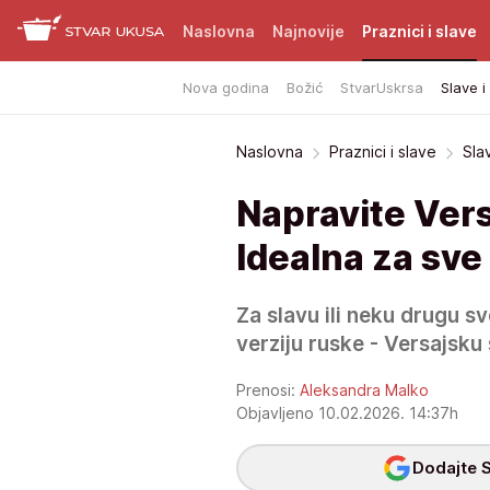
Naslovna
Najnovije
Praznici i slave
Nova godina
Božić
StvarUskrsa
Slave i
Naslovna
Praznici i slave
Sla
Napravite Vers
Idealna za sve 
Za slavu ili neku drugu s
verziju ruske - Versajsku
Prenosi:
Aleksandra Malko
Objavljeno 10.02.2026. 14:37h
Dodajte S