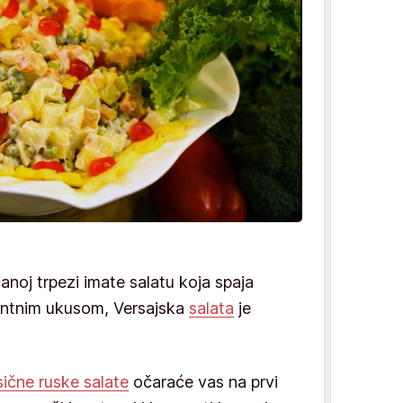
anoj trpezi imate salatu koja spaja
gantnim ukusom, Versaјska
salata
je
sične ruske salate
očaraće vas na prvi