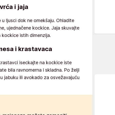
rća i jaja
 u ljusci dok ne omekšaju. Ohladite
sitne, ujednačene kockice. Jaja skuvajte
a kockice istih dimenzija.
mesa i krastavaca
krastavci iseckajte na kockice iste
ate bila ravnomerna i skladna. Po želji
nu jabuku ili avokado za osvežavajuću