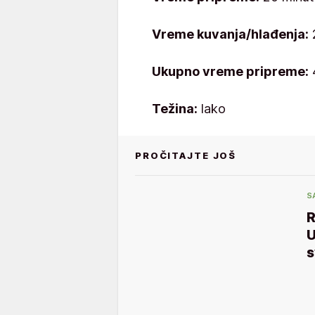
Vreme kuvanja/hlađenja:
Ukupno vreme pripreme:
Težina:
lako
PROČITAJTE JOŠ
S
R
U
s