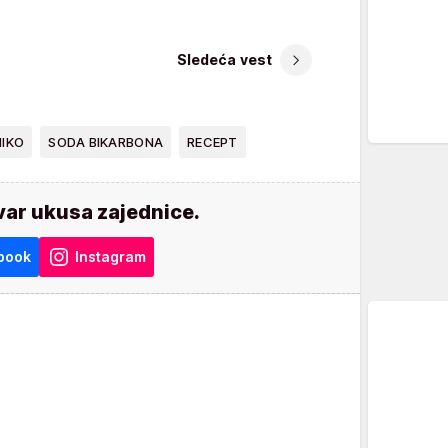
Sledeća vest
IKO
SODA BIKARBONA
RECEPT
var ukusa zajednice.
book
Instagram