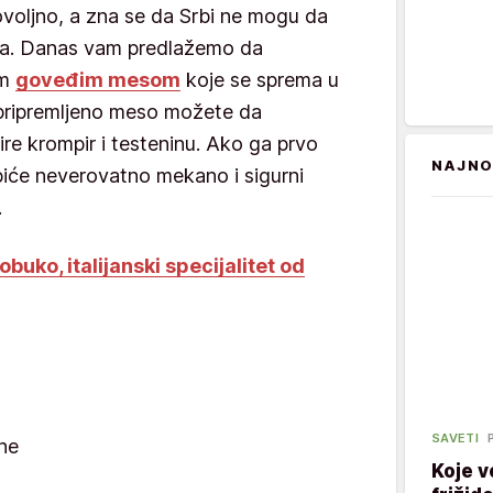
ovoljno, a zna se da Srbi ne mogu da
sa. Danas vam predlažemo da
im
goveđim mesom
koje se sprema u
pripremljeno meso možete da
pire krompir i testeninu. Ako ga prvo
NAJNO
 biće neverovatno mekano i sigurni
.
obuko, italijanski specijalitet od
SAVETI
ne
Koje v