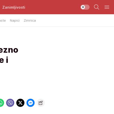
Zanimljivosti
aste
Napici
Zimnica
ezno
e i