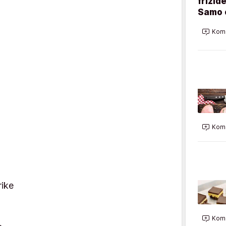
frižid
Samo 
Kome
Kome
rike
Kome