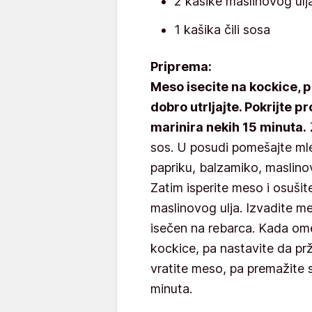
2 kašike maslinovog ulj
1 kašika čili sosa
Priprema:
Meso isecite na kockice, 
dobro utrljajte. Pokrijte p
marinira nekih 15 minuta.
sos. U posudi pomešajte mlev
papriku, balzamiko, maslinovo
Zatim isperite meso i osuši
maslinovog ulja. Izvadite mes
isečen na rebarca. Kada om
kockice, pa nastavite da pr
vratite meso, pa premažite s
minuta.