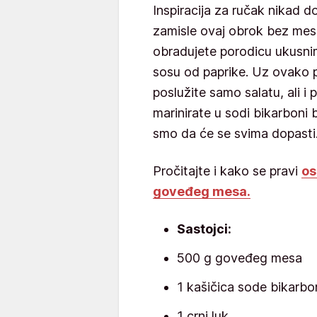
Inspiracija za ručak nikad d
zamisle ovaj obrok bez me
obradujete porodicu ukusn
sosu od paprike. Uz ovako 
poslužite samo salatu, ali i 
marinirate u sodi bikarboni
smo da će se svima dopasti
Pročitajte i kako se pravi
os
goveđeg mesa.
Sastojci:
500 g goveđeg mesa
1 kašičica sode bikarbo
1 crni luk