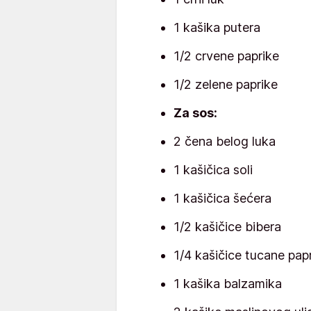
1 kašika putera
1/2 crvene paprike
1/2 zelene paprike
Za sos:
2 čena belog luka
1 kašičica soli
1 kašičica šećera
1/2 kašičice bibera
1/4 kašičice tucane pap
1 kašika balzamika