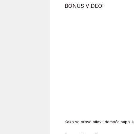
BONUS VIDEO:
Kako se prave pilav i domaća supa
I