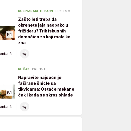
KULINARSKI TRIKOVI
PRE 14 H
Zašto leti treba da
okrenete jaja naopako u
frižideru? Trik iskusnih
domaćica za koji malo ko
zna
ntariši
RUČAK
PRE 15 H
Napravite najsočnije
faširane šnicle sa
tikvicama: Ostaće mekane
čak i kada se skroz ohlade
ntariši