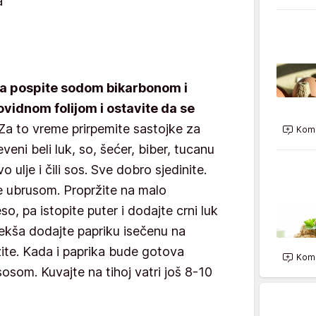
a
pa pospite sodom bikarbonom i
rovidnom folijom i ostavite da se
Za to vreme prirpemite sastojke za
Kome
eni beli luk, so, šećer, biber, tucanu
 ulje i čili sos. Sve dobro sjedinite.
te ubrusom. Propržite na malo
o, pa istopite puter i dodajte crni luk
ekša dodajte papriku isečenu na
žite. Kada i paprika bude gotova
Kome
osom. Kuvajte na tihoj vatri još 8-10