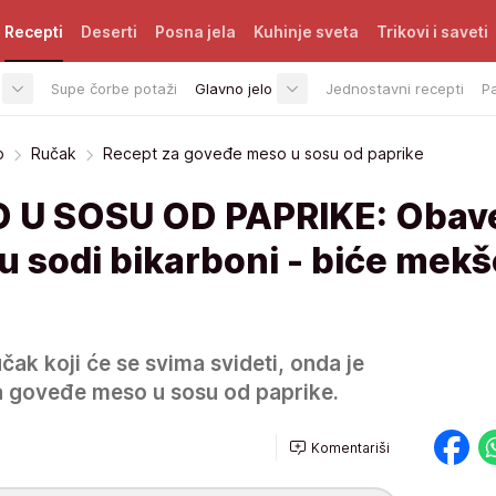
Recepti
Deserti
Posna jela
Kuhinje sveta
Trikovi i saveti
Supe čorbe potaži
Glavno jelo
Jednostavni recepti
P
o
Ručak
Recept za goveđe meso u sosu od paprike
U SOSU OD PAPRIKE: Obav
 u sodi bikarboni - biće mekš
čak koji će se svima svideti, onda je
a goveđe meso u sosu od paprike.
Komentariši