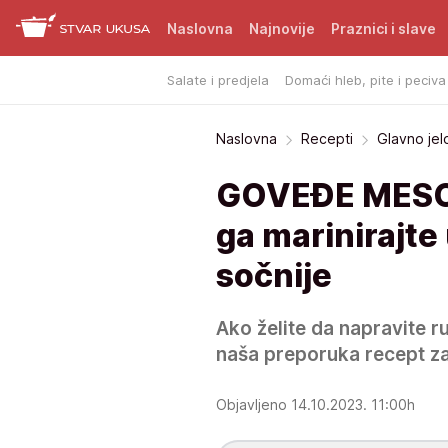
Naslovna
Najnovije
Praznici i slave
Salate i predjela
Domaći hleb, pite i peciva
Naslovna
Recepti
Glavno jel
GOVEĐE MESO 
ga marinirajte
sočnije
Ako želite da napravite ru
naša preporuka recept z
Objavljeno 14.10.2023. 11:00h