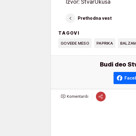
Izvor: StvarUkusa
Prethodna vest
TAGOVI
GOVEĐE MESO
PAPRIKA
BALZAM
Budi deo St
Face
Komentariši