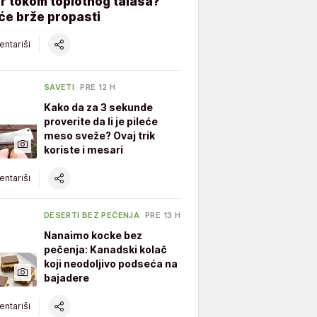
er tokom toplotnog talasa?
će brže propasti
ntariši
SAVETI
PRE 12 H
Kako da za 3 sekunde
proverite da li je pileće
meso sveže? Ovaj trik
koriste i mesari
ntariši
DESERTI BEZ PEČENJA
PRE 13 H
Nanaimo kocke bez
pečenja: Kanadski kolač
koji neodoljivo podseća na
bajadere
ntariši