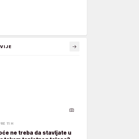
VIJE
PRE 11 H
oće ne treba da stavljate u