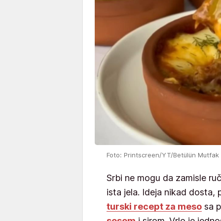
Foto: Printscreen/YT/Betülün Mutfak
Srbi ne mogu da zamisle ru
ista jela. Ideja nikad dosta
turski recept za meso
sa 
sosom
i sirom. Vrlo je jedn