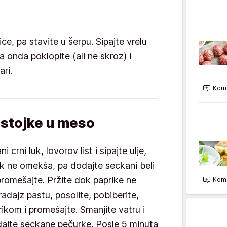
e, pa stavite u šerpu. Sipajte vrelu
 onda poklopite (ali ne skroz) i
ari.
Kome
astojke u meso
crni luk, lovorov list i sipajte ulje,
uk ne omekša, pa dodajte seckani beli
 promešajte. Pržite dok paprike ne
Kome
adajz pastu, posolite, pobiberite,
ikom i promešajte. Smanjite vatru i
odajte seckane pečurke. Posle 5 minuta