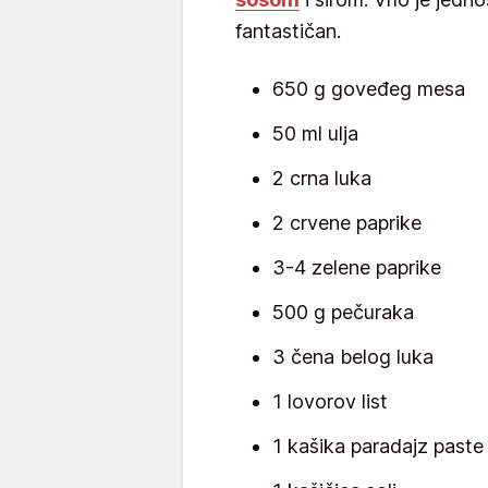
fantastičan.
650 g goveđeg mesa
50 ml ulja
2 crna luka
2 crvene paprike
3-4 zelene paprike
500 g pečuraka
3 čena belog luka
1 lovorov list
1 kašika paradajz paste