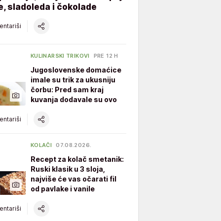
, sladoleda i čokolade
ntariši
KULINARSKI TRIKOVI
PRE 12 H
Jugoslovenske domaćice
imale su trik za ukusniju
čorbu: Pred sam kraj
kuvanja dodavale su ovo
ntariši
KOLAČI
07.08.2026.
Recept za kolač smetanik:
Ruski klasik u 3 sloja,
najviše će vas očarati fil
od pavlake i vanile
ntariši