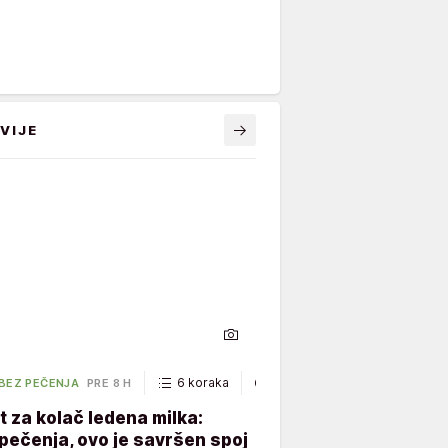
VIJE
6 koraka
40 minuta
 BEZ PEČENJA
PRE 8 H
 za kolač ledena milka:
ečenja, ovo je savršen spoj