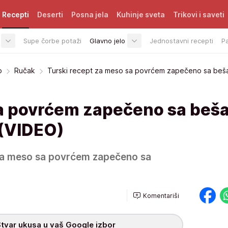
Recepti
Deserti
Posna jela
Kuhinje sveta
Trikovi i saveti
Supe čorbe potaži
Glavno jelo
Jednostavni recepti
P
o
Ručak
Turski recept za meso sa povrćem zapečeno sa be
a povrćem zapečeno sa beš
 (VIDEO)
 za meso sa povrćem zapečeno sa
Komentariši
tvar ukusa u vaš Google izbor