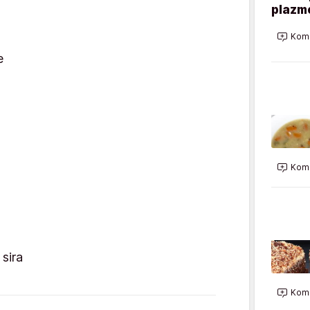
plazme
Kome
e
Kome
sira
Kome