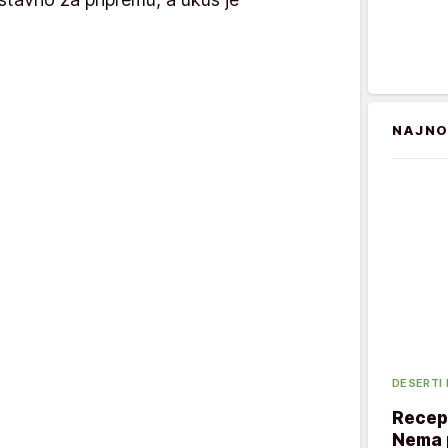
NAJNO
DESERTI
Recept
Nema p