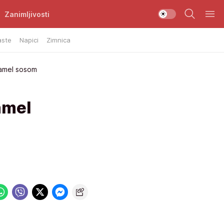
Zanimljivosti
aste
Napici
Zimnica
šamel sosom
amel