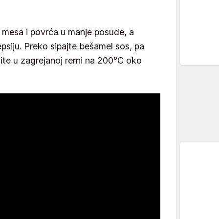
mesa i povrća u manje posude, a
psiju. Preko sipajte bešamel sos, pa
ite u zagrejanoj rerni na 200°C oko