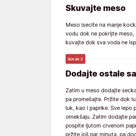
Skuvajte meso
Meso isecite na manje kockic
vodu dok ne pokrijte meso, a
kuvajte dok sva voda ne isp
Korak 2
Dodajte ostale s
Zatim u meso dodajte seckani 
pa promešajte. Pržite dok l
luk, kao i paprike. Sve lepo
omekšaju. Zatim dodajte par
pospite ljutom crvenom papr
pržite još par minuta, pa d