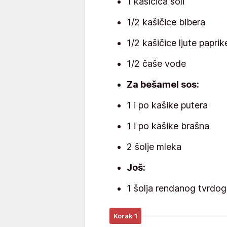
1 kašičica soli
1/2 kašičice bibera
1/2 kašičice ljute paprik
1/2 čaše vode
Za bešamel sos:
1 i po kašike putera
1 i po kašike brašna
2 šolje mleka
Još:
1 šolja rendanog tvrdog 
Korak 1