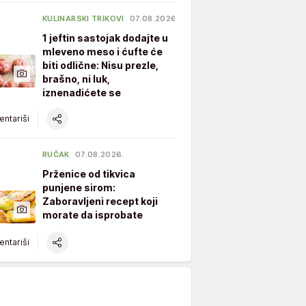
KULINARSKI TRIKOVI
07.08.2026.
1 jeftin sastojak dodajte u
mleveno meso i ćufte će
biti odlične: Nisu prezle,
brašno, ni luk,
iznenadićete se
ntariši
RUČAK
07.08.2026.
Prženice od tikvica
punjene sirom:
Zaboravljeni recept koji
morate da isprobate
ntariši