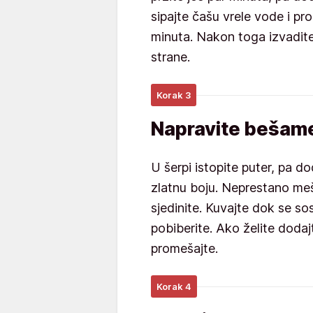
sipajte čašu vrele vode i pro
minuta. Nakon toga izvadite 
strane.
Korak 3
Napravite bešame
U šerpi istopite puter, pa do
zlatnu boju. Neprestano meš
sjedinite. Kuvajte dok se sos
pobiberite. Ako želite doda
promešajte.
Korak 4