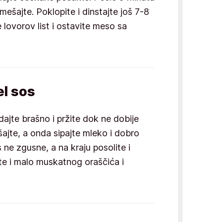
mešajte. Poklopite i dinstajte još 7-8
lovorov list i ostavite meso sa
l sos
dajte brašno i pržite dok ne dobije
ajte, a onda sipajte mleko i dobro
 ne zgusne, a na kraju posolite i
jte i malo muskatnog oraščića i