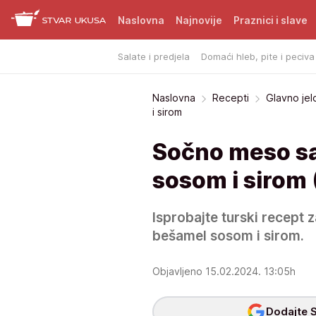
Naslovna
Najnovije
Praznici i slave
Salate i predjela
Domaći hleb, pite i peciva
Naslovna
Recepti
Glavno jel
i sirom
Sočno meso s
sosom i sirom
Isprobajte turski recept
bešamel sosom i sirom.
Objavljeno 15.02.2024. 13:05h
Dodajte S