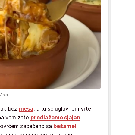
 Aşkı
čak bez
mesa
, a tu se uglavnom vrte
, pa vam zato
predlažemo sjajan
povrćem zapečeno sa
bešamel
ostavno za pripremu, a ukus je