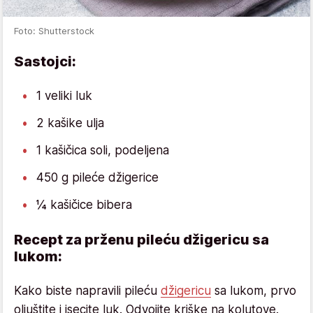
Foto: Shutterstock
Sastojci:
1 veliki luk
2 kašike ulja
1 kašičica soli, podeljena
450 g pileće džigerice
¼ kašičice bibera
Recept za prženu pileću džigericu sa
lukom:
Kako biste napravili pileću
džigericu
sa lukom, prvo
oljuštite i isecite luk. Odvojite kriške na kolutove.