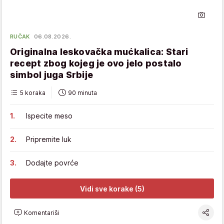
RUČAK
06.08.2026.
Originalna leskovačka mućkalica: Stari
recept zbog kojeg je ovo jelo postalo
simbol juga Srbije
5 koraka
90 minuta
Ispecite meso
Pripremite luk
Dodajte povrće
Vidi sve korake (5)
Komentariši