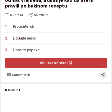
od sat vremena, a ukus je kao da ste ih
pravili po bakinom receptu
6 koraka
55 minuta
Propržite luk
Dodajte meso
Ubacite paprike
Vidi sve korake (6)
Komentariši
RECEPT