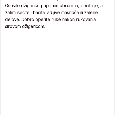
Osušite džigericu papirnim ubrusima, isecite je, a
zatim isecite i bacite vidljive masnoće ili zelene
delove. Dobro operite ruke nakon rukovanja
sirovom džigericom.