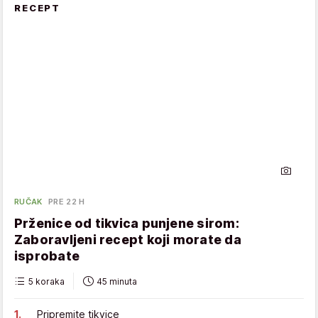
RECEPT
RUČAK
PRE 22 H
Prženice od tikvica punjene sirom:
Zaboravljeni recept koji morate da
isprobate
5 koraka
45 minuta
Pripremite tikvice