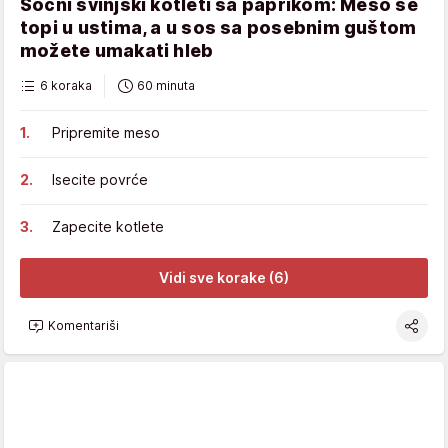
Sočni svinjski kotleti sa paprikom: Meso se
topi u ustima, a u sos sa posebnim guštom
možete umakati hleb
6 koraka
60 minuta
Pripremite meso
Isecite povrće
Zapecite kotlete
Vidi sve korake (6)
Komentariši