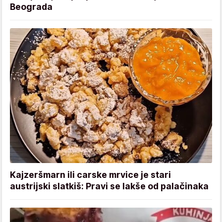
Beograda
Kajzeršmarn ili carske mrvice je stari
austrijski slatkiš: Pravi se lakše od palačinaka