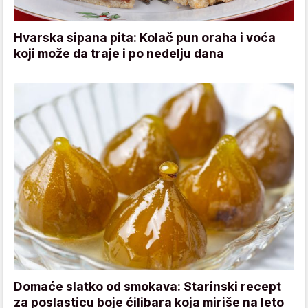
Hvarska sipana pita: Kolač pun oraha i voća
koji može da traje i po nedelju dana
Domaće slatko od smokava: Starinski recept
za poslasticu boje ćilibara koja miriše na leto