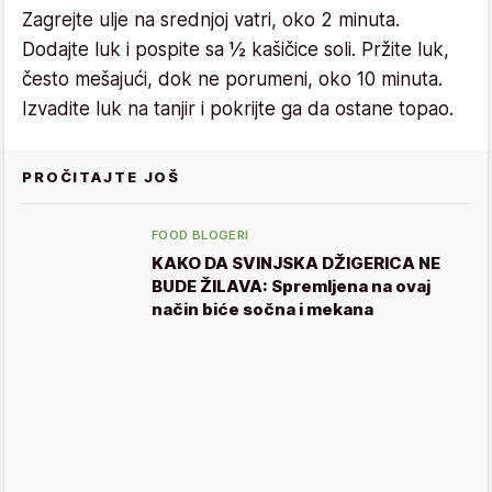
Zagrejte ulje na srednjoj vatri, oko 2 minuta.
Dodajte luk i pospite sa ½ kašičice soli. Pržite luk,
često mešajući, dok ne porumeni, oko 10 minuta.
Izvadite luk na tanjir i pokrijte ga da ostane topao.
PROČITAJTE JOŠ
FOOD BLOGERI
KAKO DA SVINJSKA DŽIGERICA NE
BUDE ŽILAVA: Spremljena na ovaj
način biće sočna i mekana