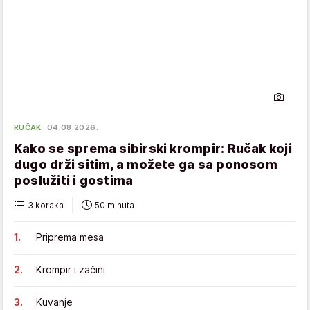
RUČAK
04.08.2026.
Kako se sprema sibirski krompir: Ručak koji
dugo drži sitim, a možete ga sa ponosom
poslužiti i gostima
3 koraka
50 minuta
Priprema mesa
Krompir i začini
Kuvanje