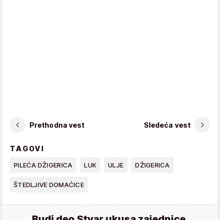
Prethodna vest
Sledeća vest
TAGOVI
PILEĆA DŽIGERICA
LUK
ULJE
DŽIGERICA
ŠTEDLJIVE DOMAĆICE
Budi deo Stvar ukusa zajednice.