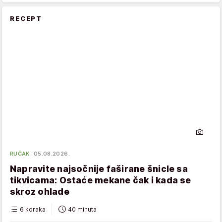
RECEPT
RUČAK
05.08.2026.
Napravite najsočnije faširane šnicle sa
tikvicama: Ostaće mekane čak i kada se
skroz ohlade
6 koraka
40 minuta