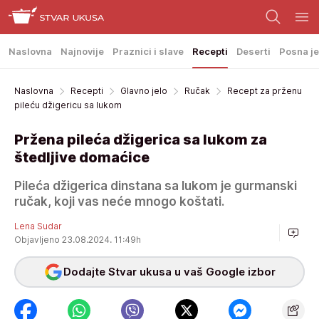
Naslovna
Najnovije
Praznici i slave
Recepti
Deserti
Posna je
Naslovna
Recepti
Glavno jelo
Ručak
Recept za prženu
pileću džigericu sa lukom
Pržena pileća džigerica sa lukom za
štedljive domaćice
Pileća džigerica dinstana sa lukom je gurmanski
ručak, koji vas neće mnogo koštati.
Lena Sudar
Objavljeno 23.08.2024. 11:49h
Dodajte Stvar ukusa u vaš Google izbor