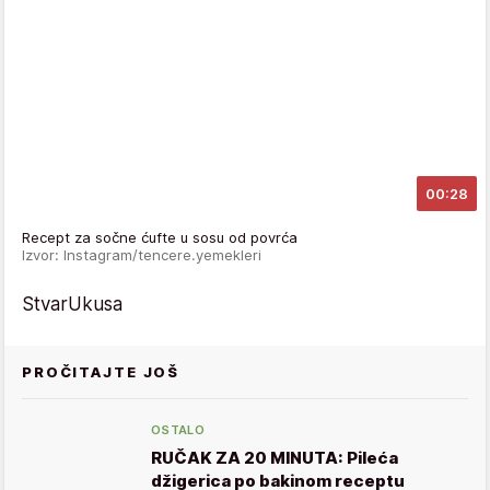
00:28
Recept za sočne ćufte u sosu od povrća
Izvor: Instagram/tencere.yemekleri
StvarUkusa
PROČITAJTE JOŠ
OSTALO
RUČAK ZA 20 MINUTA: Pileća
džigerica po bakinom receptu