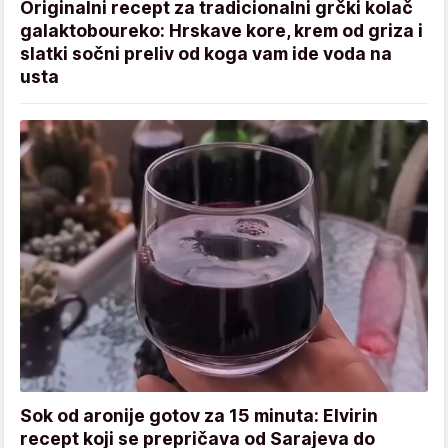
Originalni recept za tradicionalni grčki kolač
galaktoboureko: Hrskave kore, krem od griza i
slatki sočni preliv od koga vam ide voda na
usta
Sok od aronije gotov za 15 minuta: Elvirin
recept koji se prepričava od Sarajeva do