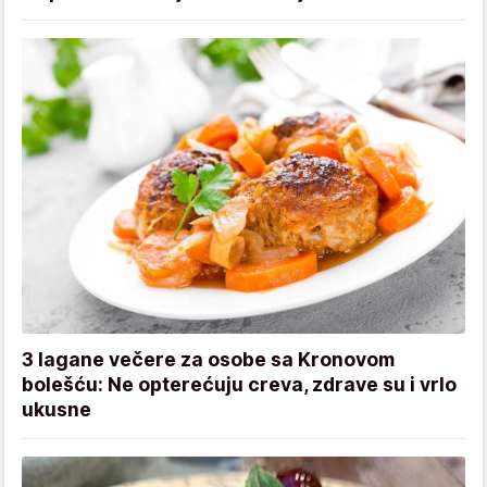
3 lagane večere za osobe sa Kronovom
bolešću: Ne opterećuju creva, zdrave su i vrlo
ukusne