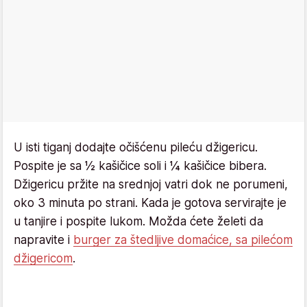
U isti tiganj dodajte očišćenu pileću džigericu.
Pospite je sa ½ kašičice soli i ¼ kašičice bibera.
Džigericu pržite na srednjoj vatri dok ne porumeni,
oko 3 minuta po strani. Kada je gotova servirajte je
u tanjire i pospite lukom. Možda ćete želeti da
napravite i
burger za štedljive domaćice, sa pilećom
džigericom
.