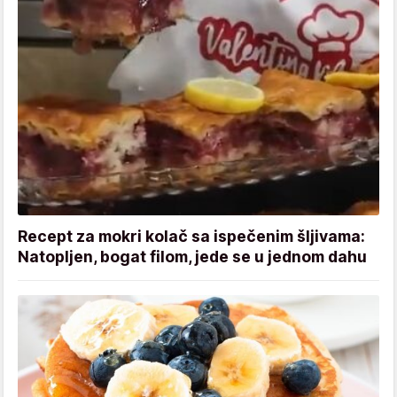
Recept za mokri kolač sa ispečenim šljivama:
Natopljen, bogat filom, jede se u jednom dahu