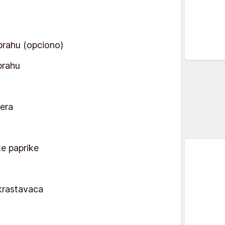
 prahu (opciono)
prahu
bera
ke paprike
 krastavaca