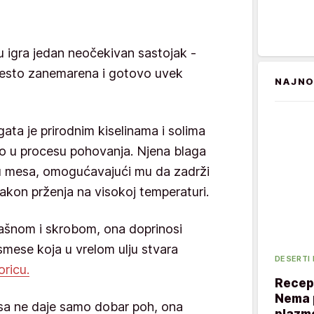
u igra jedan neočekivan sastojak -
 često zanemarena i gotovo uvek
NAJNO
ta je prirodnim kiselinama i solima
vo u procesu pohovanja. Njena blaga
u mesa, omogućavajući mu da zadrži
akon prženja na visokoj temperaturi.
rašnom i skrobom, ona doprinosi
smese koja u vrelom ulju stvara
DESERTI
oricu.
Recept
Nema p
a ne daje samo dobar poh, ona
plazme