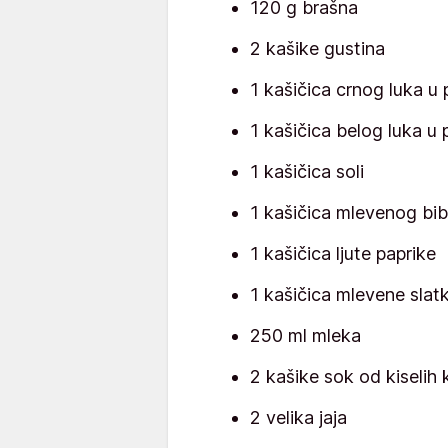
120 g brašna
2 kašike gustina
1 kašičica crnog luka u
1 kašičica belog luka u 
1 kašičica soli
1 kašičica mlevenog bi
1 kašičica ljute paprike
1 kašičica mlevene slat
250 ml mleka
2 kašike sok od kiselih
2 velika jaja