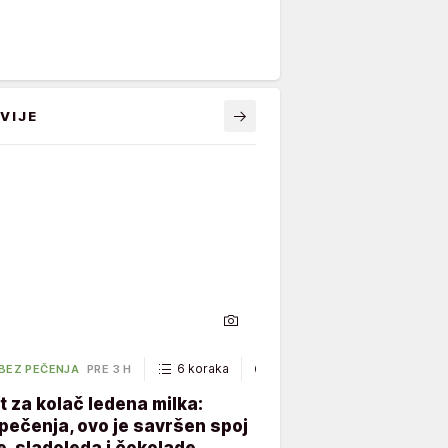
VIJE
6 koraka
40 minuta
 BEZ PEČENJA
PRE 3 H
 za kolač ledena milka:
ečenja, ovo je savršen spoj
, sladoleda i čokolade