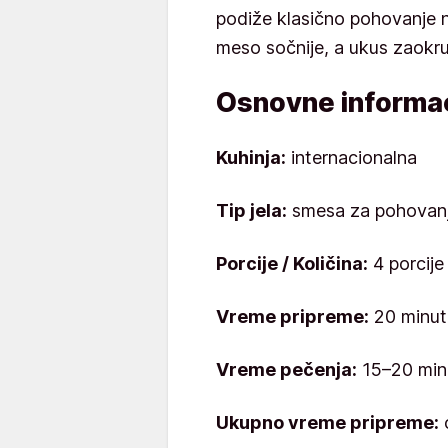
podiže klasično pohovanje na
meso sočnije, a ukus zaokru
Osnovne informac
Kuhinja:
internacionalna
Tip jela:
smesa za pohovan
Porcije / Količina:
4 porcije
Vreme pripreme:
20 minut
Vreme pečenja:
15–20 min
Ukupno vreme pripreme: