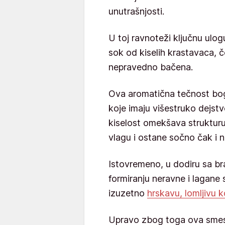
unutrašnjosti.
U toj ravnoteži ključnu ulog
sok od kiselih krastavaca,
nepravedno bačena.
Ova aromatična tečnost boga
koje imaju višestruko dejst
kiselost omekšava struktur
vlagu i ostane sočno čak i n
Istovremeno, u dodiru sa b
formiranju neravne i lagane 
izuzetno
hrskavu, lomljivu k
Upravo zbog toga ova smes