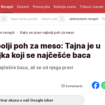
Recepti
Deserti
Posna jela
Kuhinje sveta
Trikovi i saveti
Supe čorbe potaži
Glavno jelo
Jednostavni recepti
P
i recepti
Kako se pravi najbolji poh za meso
olji poh za meso: Tajna je u
ka koji se najčešće baca
najčešće baca, ali se od njega pravi
Komentariši
tvar ukusa u vaš Google izbor