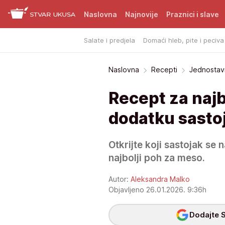
Naslovna
Najnovije
Praznici i slave
Salate i predjela
Domaći hleb, pite i peciva
Naslovna
Recepti
Jednostavn
Recept za najb
dodatku sastoj
Otkrijte koji sastojak se 
najbolji poh za meso.
Autor:
Aleksandra Malko
Objavljeno 26.01.2026. 9:36h
Dodajte S