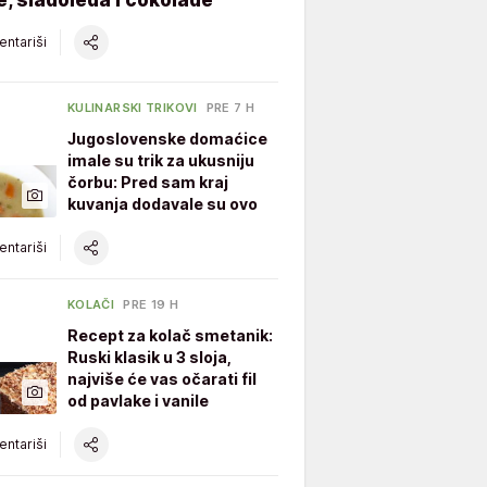
ntariši
KULINARSKI TRIKOVI
PRE 7 H
Jugoslovenske domaćice
imale su trik za ukusniju
čorbu: Pred sam kraj
kuvanja dodavale su ovo
ntariši
KOLAČI
PRE 19 H
Recept za kolač smetanik:
Ruski klasik u 3 sloja,
najviše će vas očarati fil
od pavlake i vanile
ntariši