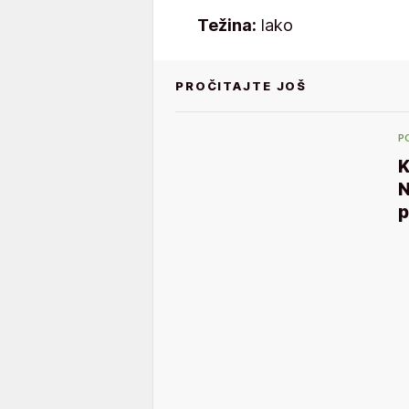
Težina:
lako
PROČITAJTE JOŠ
P
K
N
p