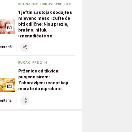
KULINARSKI TRIKOVI
PRE 20 H
1 jeftin sastojak dodajte u
mleveno meso i ćufte će
biti odlične: Nisu prezle,
brašno, ni luk,
iznenadićete se
ntariši
RUČAK
PRE 21 H
Prženice od tikvica
punjene sirom:
Zaboravljeni recept koji
morate da isprobate
ntariši