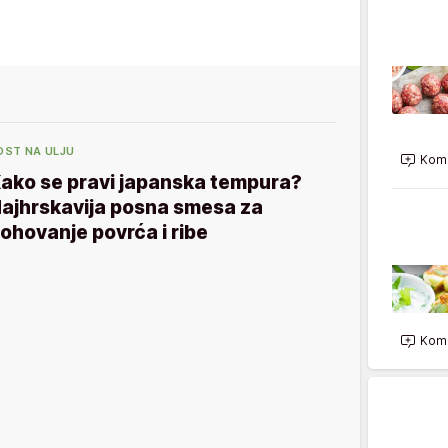
OST NA ULJU
Kome
ako se pravi japanska tempura?
ajhrskavija posna smesa za
ohovanje povrća i ribe
Kome