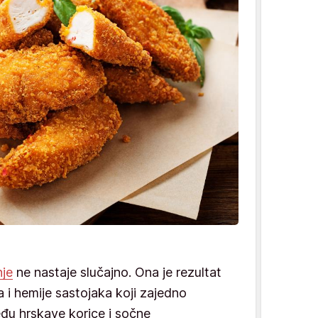
je
ne nastaje slučajno. Ona je rezultat
 i hemije sastojaka koji zajedno
eđu hrskave korice i sočne