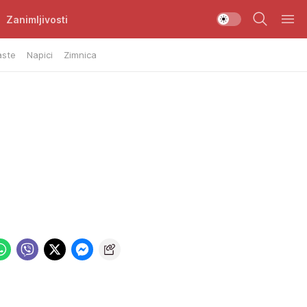
Zanimljivosti
aste
Napici
Zimnica