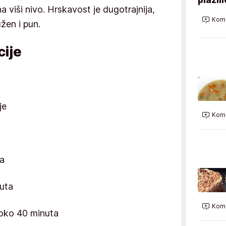
 viši nivo. Hrskavost je dugotrajnija,
Kome
žen i pun.
ije
je
Kome
a
uta
Kome
oko 40 minuta