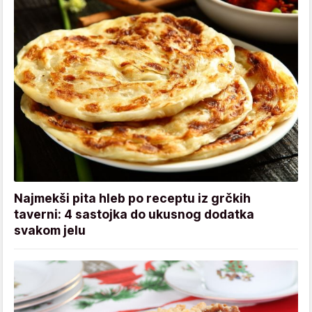
Najmekši pita hleb po receptu iz grčkih
taverni: 4 sastojka do ukusnog dodatka
svakom jelu