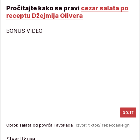
Pročitajte kako se pravi
cezar salata po
receptu Džejmija Olivera
BONUS VIDEO
00:17
Obrok salata od povrća I avokada
Izvor: tiktok/ rebeccaaleigh
StvarUkusa