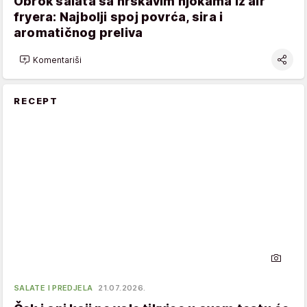
Obrok salata sa hrskavim njokama iz air
fryera: Najbolji spoj povrća, sira i
aromatičnog preliva
Komentariši
RECEPT
SALATE I PREDJELA
21.07.2026.