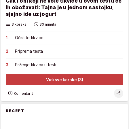
Čak i oni koji ne vole tikvice u ovom testu će
ih obožavati: Tajna je u jednom sastojku,
sjajno ide uz jogurt
3 koraka
30 minuta
Očistite tikvice
Priprema testa
Prženje tikvica u testu
Vidi sve korake (3)
Komentariši
RECEPT