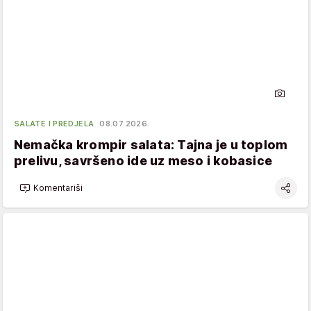
SALATE I PREDJELA
08.07.2026.
Nemačka krompir salata: Tajna je u toplom
prelivu, savršeno ide uz meso i kobasice
Komentariši