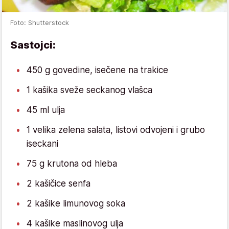
Foto: Shutterstock
Sastojci:
450 g govedine, isečene na trakice
1 kašika sveže seckanog vlašca
45 ml ulja
1 velika zelena salata, listovi odvojeni i grubo
iseckani
75 g krutona od hleba
2 kašičice senfa
2 kašike limunovog soka
4 kašike maslinovog ulja