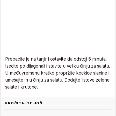
Prebacite je na tanjir i ostavite da odstoji 5 minuta.
Isecite po dijagonali i stavite u veliku činiju za salatu.
U međuvremenu kratko propržite kockice slanine i
umešajte ih u činiju za salatu. Dodajte listove zelene
salate i krutone.
PROČITAJTE JOŠ