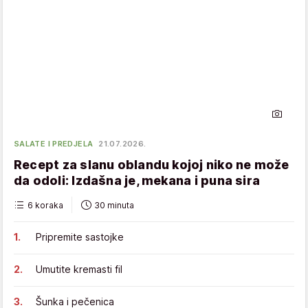
SALATE I PREDJELA
21.07.2026.
Recept za slanu oblandu kojoj niko ne može
da odoli: Izdašna je, mekana i puna sira
6 koraka
30 minuta
Pripremite sastojke
Umutite kremasti fil
Šunka i pečenica