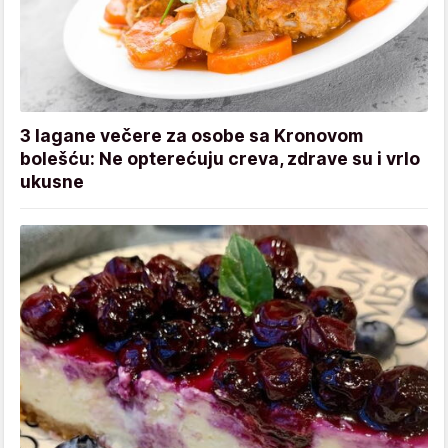
3 lagane večere za osobe sa Kronovom
bolešću: Ne opterećuju creva, zdrave su i vrlo
ukusne