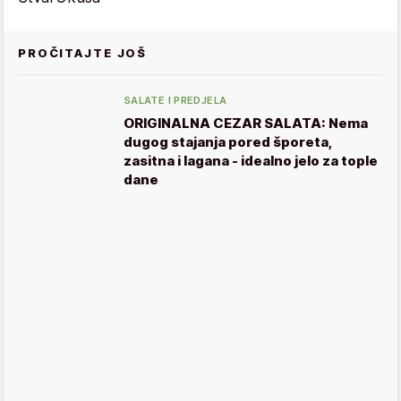
PROČITAJTE JOŠ
SALATE I PREDJELA
ORIGINALNA CEZAR SALATA: Nema
dugog stajanja pored šporeta,
zasitna i lagana - idealno jelo za tople
dane