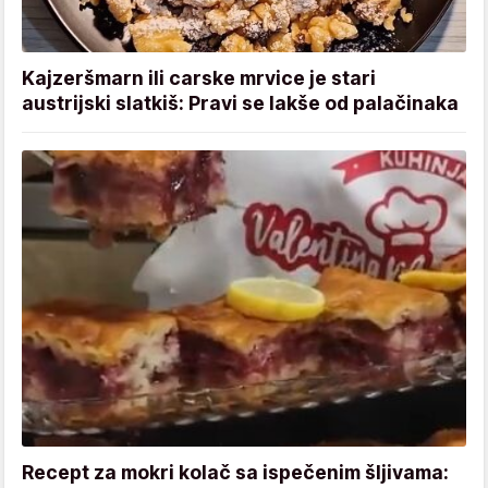
Kajzeršmarn ili carske mrvice je stari
austrijski slatkiš: Pravi se lakše od palačinaka
Recept za mokri kolač sa ispečenim šljivama: