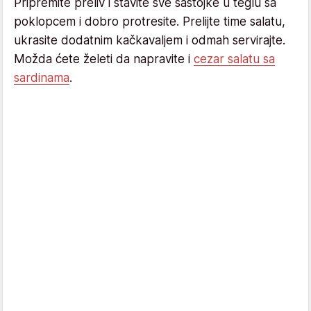
Pripremite preliv i stavite sve sastojke u teglu sa
poklopcem i dobro protresite. Prelijte time salatu,
ukrasite dodatnim kačkavaljem i odmah servirajte.
Možda ćete želeti da napravite i
cezar salatu sa
sardinama
.