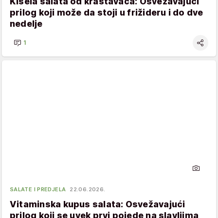
Kisela salata od krastavaca: Osvežavajući
prilog koji može da stoji u frižideru i do dve
nedelje
1
SALATE I PREDJELA
22.06.2026.
Vitaminska kupus salata: Osvežavajući
prilog koji se uvek prvi pojede na slavljima