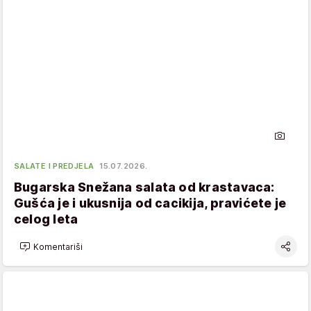
SALATE I PREDJELA
15.07.2026.
Bugarska Snežana salata od krastavaca:
Gušća je i ukusnija od cacikija, pravićete je
celog leta
Komentariši