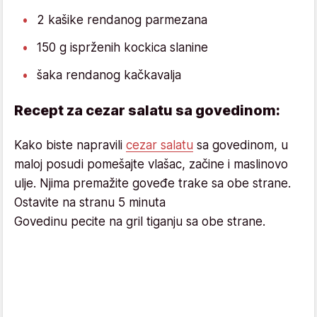
2 kašike rendanog parmezana
150 g isprženih kockica slanine
šaka rendanog kačkavalja
Recept za cezar salatu sa govedinom:
Kako biste napravili
cezar salatu
sa govedinom, u
maloj posudi pomešajte vlašac, začine i maslinovo
ulje. Njima premažite goveđe trake sa obe strane.
Ostavite na stranu 5 minuta
Govedinu pecite na gril tiganju sa obe strane.