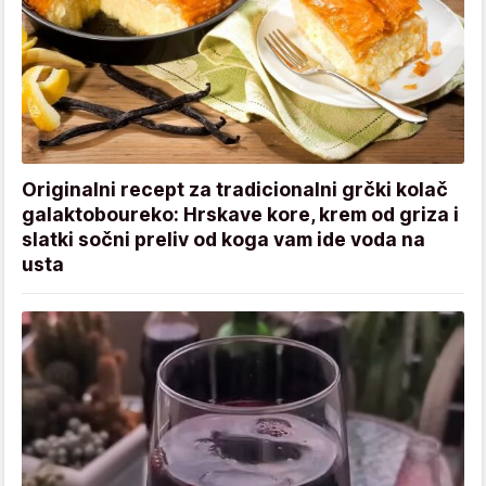
Originalni recept za tradicionalni grčki kolač
galaktoboureko: Hrskave kore, krem od griza i
slatki sočni preliv od koga vam ide voda na
usta