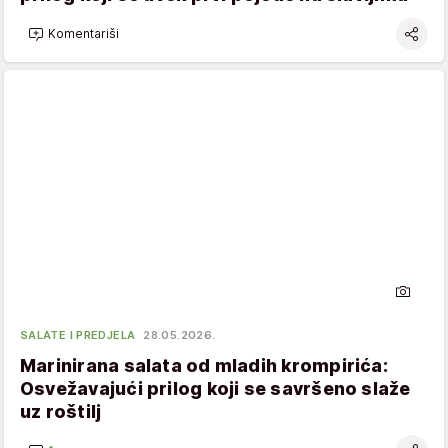
Komentariši
SALATE I PREDJELA
28.05.2026.
Marinirana salata od mladih krompirića:
Osvežavajući prilog koji se savršeno slaže
uz roštilj