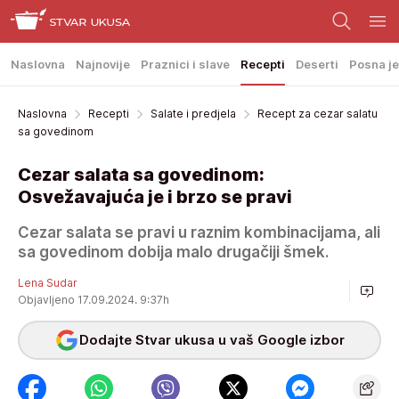
Naslovna
Najnovije
Praznici i slave
Recepti
Deserti
Posna je
Naslovna
Recepti
Salate i predjela
Recept za cezar salatu
sa govedinom
Cezar salata sa govedinom:
Osvežavajuća je i brzo se pravi
Cezar salata se pravi u raznim kombinacijama, ali
sa govedinom dobija malo drugačiji šmek.
Lena Sudar
Objavljeno 17.09.2024. 9:37h
Dodajte Stvar ukusa u vaš Google izbor