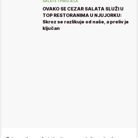
SALATE I PREDJELA
OVAKO SE CEZAR SALATA SLUŽI U
TOP RESTORANIMA U NJUJORKU:
Skroz se razlikuje od naše, a preliv je
ključan