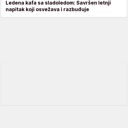
Ledena kafa sa sladoledom: Savršen letnji
napitak koji osvežava i razbuđuje