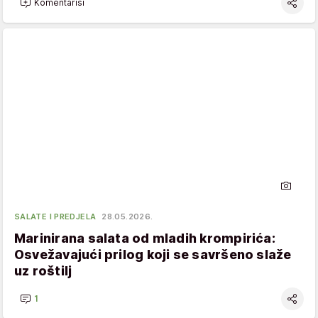
Komentariši
SALATE I PREDJELA
28.05.2026.
Marinirana salata od mladih krompirića:
Osvežavajući prilog koji se savršeno slaže
uz roštilj
1