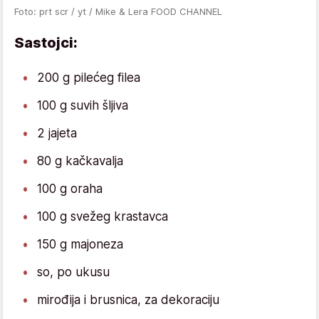
Foto: prt scr / yt / Mike & Lera FOOD CHANNEL
Sastojci:
200 g pilećeg filea
100 g suvih šljiva
2 jajeta
80 g kačkavalja
100 g oraha
100 g svežeg krastavca
150 g majoneza
so, po ukusu
mirođija i brusnica, za dekoraciju