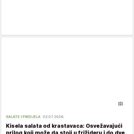
SALATE I PREDJELA
02.07.2026.
Kisela salata od krastavaca: Osvežavajući
prilog koji može da stoji u frižideru i do dve