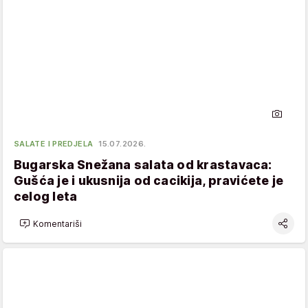
SALATE I PREDJELA
15.07.2026.
Bugarska Snežana salata od krastavaca:
Gušća je i ukusnija od cacikija, pravićete je
celog leta
Komentariši