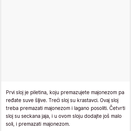
Prvi sloj je piletina, koju premazujete majonezom pa
ređate suve šljive. Treći sloj su krastavci. Ovaj sloj
treba premazati majonezom i lagano posoliti. Četvrti
sloj su seckana jaja, i u ovom sloju dodajte još malo
soli, i premazati majonezom.