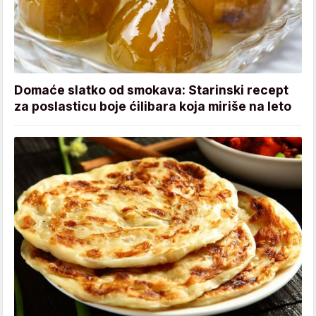
Domaće slatko od smokava: Starinski recept
za poslasticu boje ćilibara koja miriše na leto