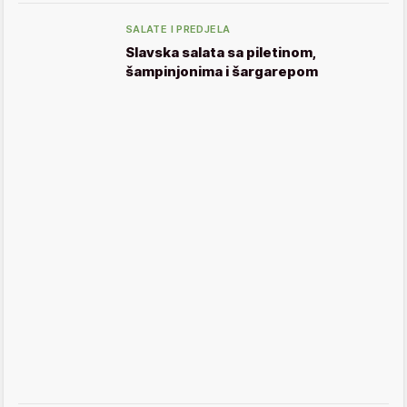
SALATE I PREDJELA
Slavska salata sa piletinom,
šampinjonima i šargarepom