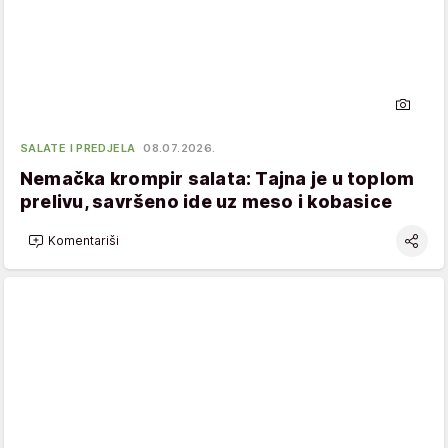
SALATE I PREDJELA
08.07.2026.
Nemačka krompir salata: Tajna je u toplom
prelivu, savršeno ide uz meso i kobasice
Komentariši