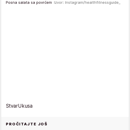
Posna salata sa povrćem
Izvor: Instagram/healthfitnessguide_
StvarUkusa
PROČITAJTE JOŠ