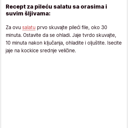
Recept za pileću salatu sa orasima i
suvim šljivama:
Za ovu
salatu
prvo skuvajte pileći file, oko 30
minuta. Ostavite da se ohladi. Jaje tvrdo skuvajte,
10 minuta nakon ključanja, ohladite i oljuštite. Isecite
jaje na kockice srednje veličine.