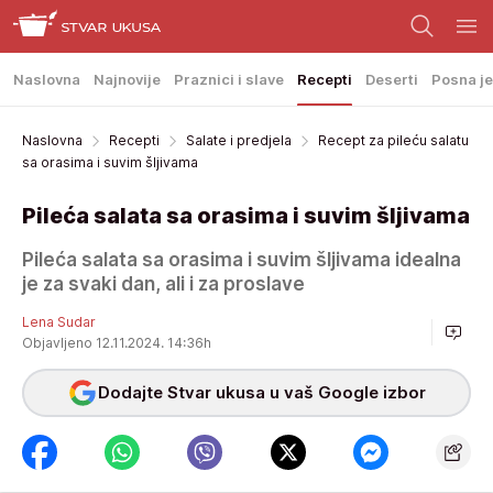
Naslovna
Najnovije
Praznici i slave
Recepti
Deserti
Posna je
Naslovna
Recepti
Salate i predjela
Recept za pileću salatu
sa orasima i suvim šljivama
Pileća salata sa orasima i suvim šljivama
Pileća salata sa orasima i suvim šljivama idealna
je za svaki dan, ali i za proslave
Lena Sudar
Objavljeno 12.11.2024. 14:36h
Dodajte Stvar ukusa u vaš Google izbor