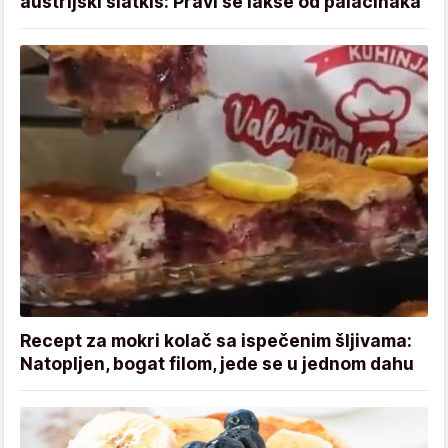
austrijski slatkiš: Pravi se lakše od palačinaka
Recept za mokri kolač sa ispečenim šljivama:
Natopljen, bogat filom, jede se u jednom dahu