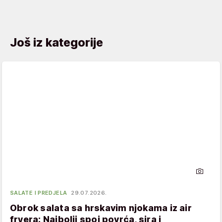
Još iz kategorije
SALATE I PREDJELA
29.07.2026.
Obrok salata sa hrskavim njokama iz air
fryera: Najbolji spoj povrća, sira i