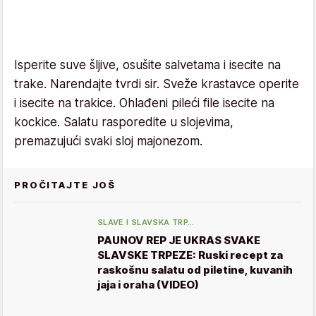
Isperite suve šljive, osušite salvetama i isecite na
trake. Narendajte tvrdi sir. Sveže krastavce operite
i isecite na trakice. Ohlađeni pileći file isecite na
kockice. Salatu rasporedite u slojevima,
premazujući svaki sloj majonezom.
PROČITAJTE JOŠ
SLAVE I SLAVSKA TRP…
PAUNOV REP JE UKRAS SVAKE
SLAVSKE TRPEZE: Ruski recept za
raskošnu salatu od piletine, kuvanih
jaja i oraha (VIDEO)