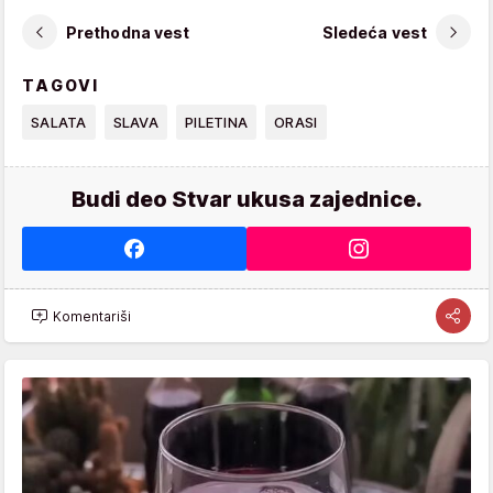
Prethodna vest
Sledeća vest
TAGOVI
SALATA
SLAVA
PILETINA
ORASI
Budi deo Stvar ukusa zajednice.
Komentariši