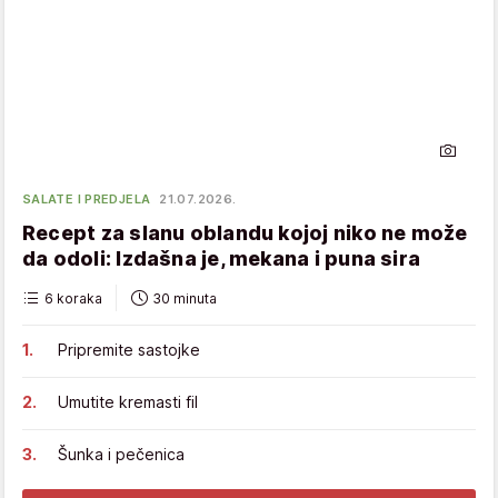
SALATE I PREDJELA
21.07.2026.
Recept za slanu oblandu kojoj niko ne može
da odoli: Izdašna je, mekana i puna sira
6 koraka
30 minuta
Pripremite sastojke
Umutite kremasti fil
Šunka i pečenica