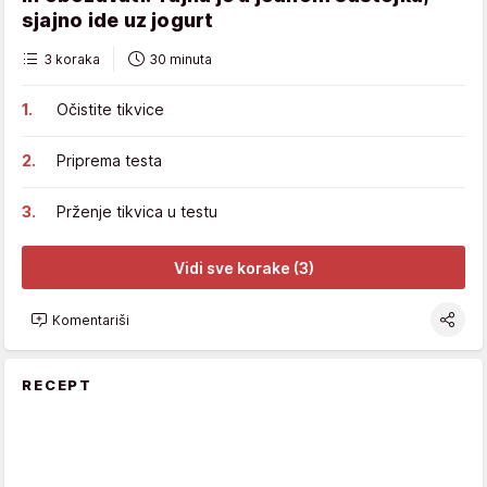
sjajno ide uz jogurt
3 koraka
30 minuta
Očistite tikvice
Priprema testa
Prženje tikvica u testu
Vidi sve korake (3)
Komentariši
RECEPT