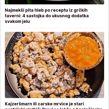
Najmekši pita hleb po receptu iz grčkih
taverni: 4 sastojka do ukusnog dodatka
svakom jelu
Kajzeršmarn ili carske mrvice je stari