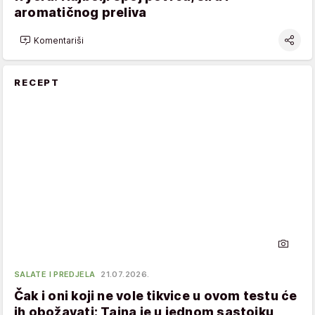
aromatičnog preliva
Komentariši
RECEPT
SALATE I PREDJELA
21.07.2026.
Čak i oni koji ne vole tikvice u ovom testu će
ih obožavati: Tajna je u jednom sastojku,