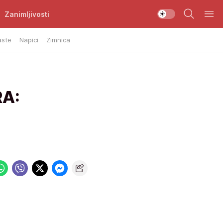
Zanimljivosti
aste
Napici
Zimnica
RA: