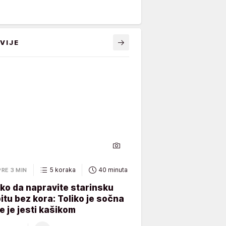
VIJE
5 koraka
40 minuta
PRE 3 MIN
ko da napravite starinsku
pitu bez kora: Toliko je sočna
e je jesti kašikom