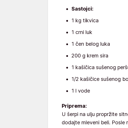
Sastojci:
1 kg tikvica
1 crni luk
1 čen belog luka
200 g krem sira
1 kašičica sušenog per
1/2 kašičice sušenog bo
1 l vode
Priprema:
U šerpi na ulju propržite si
dodajte mleveni beli. Posle 