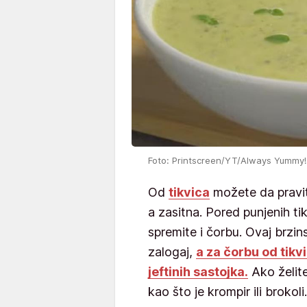
Foto: Printscreen/YT/Always Yummy!
Od
tikvica
možete da pravite
a zasitna. Pored punjenih tik
spremite i čorbu. Ovaj brzin
zalogaj,
a za čorbu od tik
jeftinih sastojka.
Ako želit
kao što je krompir ili brokoli