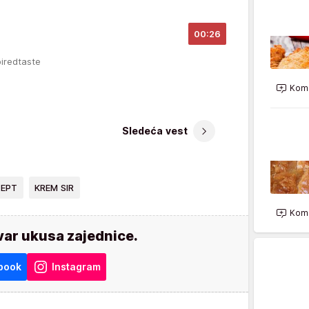
00:26
piredtaste
Kome
Sledeća vest
CEPT
KREM SIR
Kome
var ukusa zajednice.
book
Instagram