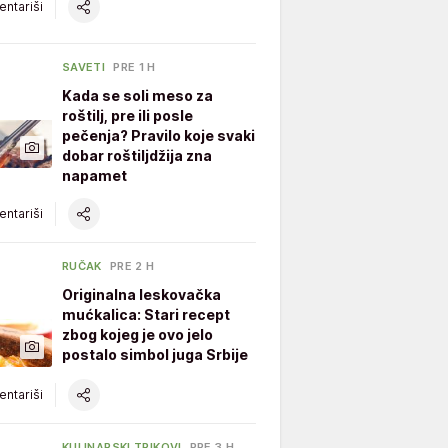
ntariši
SAVETI
PRE 1 H
Kada se soli meso za
roštilj, pre ili posle
pečenja? Pravilo koje svaki
dobar roštiljdžija zna
napamet
ntariši
RUČAK
PRE 2 H
Originalna leskovačka
mućkalica: Stari recept
zbog kojeg je ovo jelo
postalo simbol juga Srbije
ntariši
KULINARSKI TRIKOVI
PRE 3 H