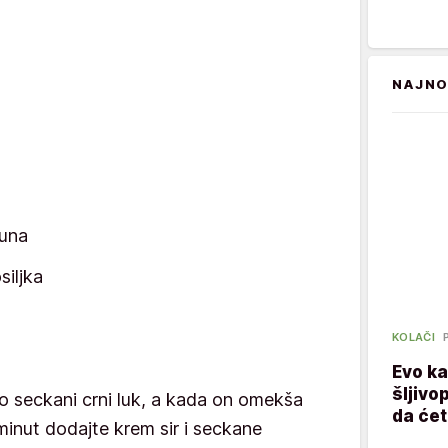
NAJNO
šuna
siljka
KOLAČI
Evo ka
šljivo
tno seckani crni luk, a kada on omekša
da ćet
minut dodajte krem sir i seckane