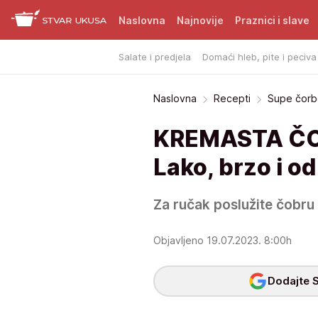
Naslovna
Najnovije
Praznici i slave
Salate i predjela
Domaći hleb, pite i peciva
Naslovna
Recepti
Supe čorb
KREMASTA ČOR
Lako, brzo i o
Za ručak poslužite čobru 
Objavljeno 19.07.2023. 8:00h
Dodajte S