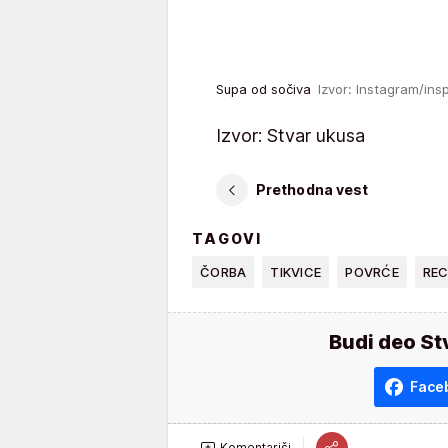
Supa od sočiva
Izvor: Instagram/ins
Izvor: Stvar ukusa
Prethodna vest
TAGOVI
ČORBA
TIKVICE
POVRĆE
RE
Budi deo St
Face
Komentariši