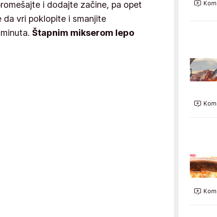
promešajte i dodajte začine, pa opet
Kome
da vri poklopite i smanjite
 minuta.
Štapnim mikserom lepo
Kome
Kome