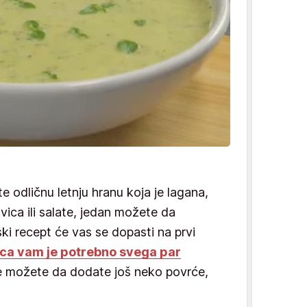
 odličnu letnju hranu koja je lagana,
vica ili salate, jedan možete da
ski recept će vas se dopasti na prvi
vica vam je potrebno svega par
e možete da dodate još neko povrće,
.