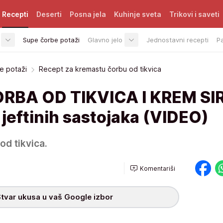
Recepti
Deserti
Posna jela
Kuhinje sveta
Trikovi i saveti
Supe čorbe potaži
Glavno jelo
Jednostavni recepti
P
e potaži
Recept za kremastu čorbu od tikvica
BA OD TIKVICA I KREM SI
d jeftinih sastojaka (VIDEO)
od tikvica.
Komentariši
tvar ukusa u vaš Google izbor