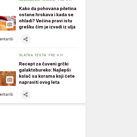
Kako da pohovana piletina
ostane hrskava i kada se
ohladi? Većina pravi istu
grešku čim je izvadi iz ulja
ntariši
SLATKA TESTA
PRE 4 H
Recept za čuveni grčki
galaktobureko: Najlepši
kolač sa korama koji ćete
napraviti ovog leta
ntariši