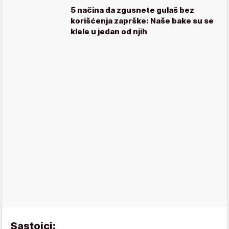
5 načina da zgusnete gulaš bez
korišćenja zaprške: Naše bake su se
klele u jedan od njih
Sastojci: