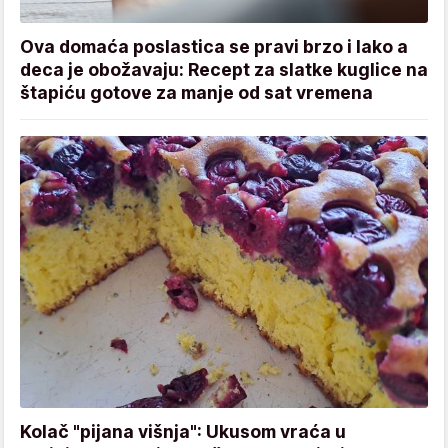
Ova domaća poslastica se pravi brzo i lako a
deca je obožavaju: Recept za slatke kuglice na
štapiću gotove za manje od sat vremena
Kolač "pijana višnja": Ukusom vraća u