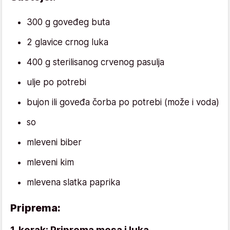
300 g goveđeg buta
2 glavice crnog luka
400 g sterilisanog crvenog pasulja
ulje po potrebi
bujon ili goveđa čorba po potrebi (može i voda)
so
mleveni biber
mleveni kim
mlevena slatka paprika
Priprema: