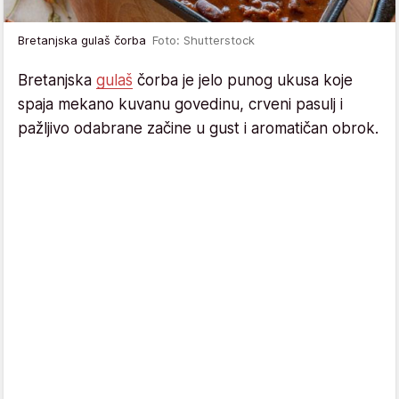
Bretanjska gulaš čorba
Foto: Shutterstock
Bretanjska
gulaš
čorba je jelo punog ukusa koje
spaja mekano kuvanu govedinu, crveni pasulj i
pažljivo odabrane začine u gust i aromatičan obrok.