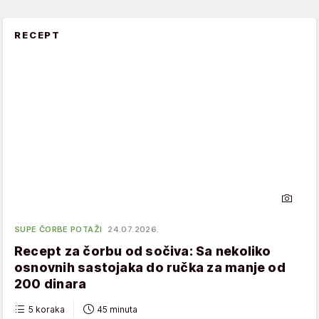
RECEPT
SUPE ČORBE POTAŽI
24.07.2026.
Recept za čorbu od sočiva: Sa nekoliko
osnovnih sastojaka do ručka za manje od
200 dinara
5 koraka
45 minuta