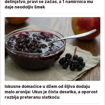
detinjstvo, pravi se začas, a 1 namirnica mu
daje neodoljiv šmek
Iskusne domaćice u džem od šljiva dodaju
malo aronije: Ukus je čista desetka, a oporost
razbija preteranu slatkoću