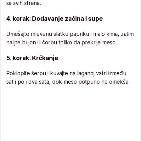
sa svih strana.
4. korak: Dodavanje začina i supe
Umešajte mlevenu slatku papriku i malo kima, zatim
nalijte bujon ili čorbu toliko da prekrije meso.
5. korak: Krčkanje
Poklopite šerpu i kuvajte na laganoj vatri između
sat i po i dva sata, dok meso potpuno ne omekša.