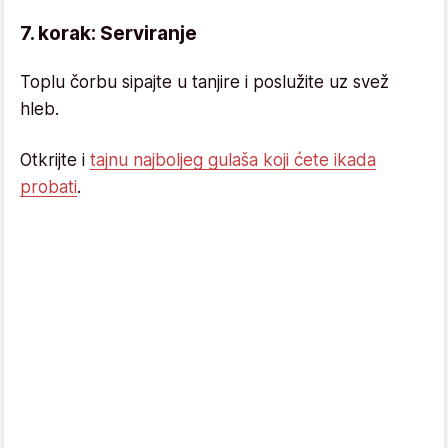
7. korak: Serviranje
Toplu čorbu sipajte u tanjire i poslužite uz svež
hleb.
Otkrijte i
tajnu najboljeg gulaša koji ćete ikada
probati
.