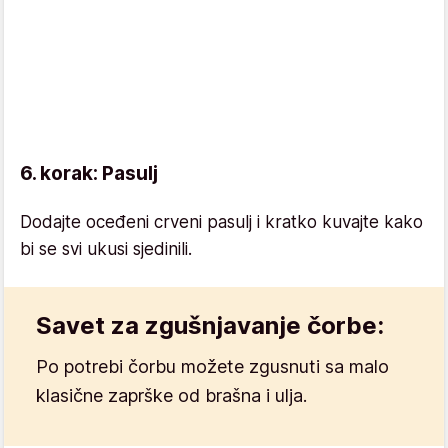
6. korak: Pasulj
Dodajte oceđeni crveni pasulj i kratko kuvajte kako
bi se svi ukusi sjedinili.
Savet za zgušnjavanje čorbe:
Po potrebi čorbu možete zgusnuti sa malo
klasične zaprške od brašna i ulja.