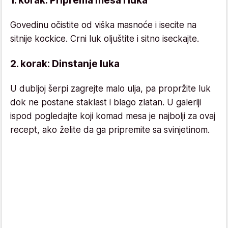
1. korak: Priprema mesa i luka
Govedinu očistite od viška masnoće i isecite na
sitnije kockice. Crni luk oljuštite i sitno iseckajte.
2. korak: Dinstanje luka
U dubljoj šerpi zagrejte malo ulja, pa propržite luk
dok ne postane staklast i blago zlatan. U galeriji
ispod pogledajte koji komad mesa je najbolji za ovaj
recept, ako želite da ga pripremite sa svinjetinom.