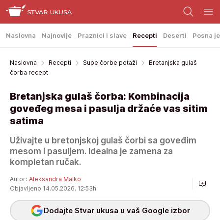
Naslovna
Najnovije
Praznici i slave
Recepti
Deserti
Posna je
Naslovna
Recepti
Supe čorbe potaži
Bretanjska gulaš
čorba recept
Bretanjska gulaš čorba: Kombinacija
goveđeg mesa i pasulja držaće vas sitim
satima
Uživajte u bretonjskoj gulaš čorbi sa goveđim
mesom i pasuljem. Idealna je zamena za
kompletan ručak.
Autor:
Aleksandra Malko
Objavljeno 14.05.2026. 12:53h
Dodajte Stvar ukusa u vaš Google izbor