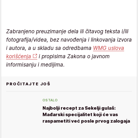
Zabranjeno preuzimanje dela ili čitavog teksta i/ili
fotografija/videa, bez navođenja i linkovanja izvora
i autora, a u skladu sa odredbama
WMG uslova
korišćenja
i propisima Zakona o javnom
informisanju i medijima.
PROČITAJTE JOŠ
OSTALO
Najbolji recept za Sekelji gulaš:
Mađarski specijalitet koji će vas
raspametiti već posle prvog zalogaja