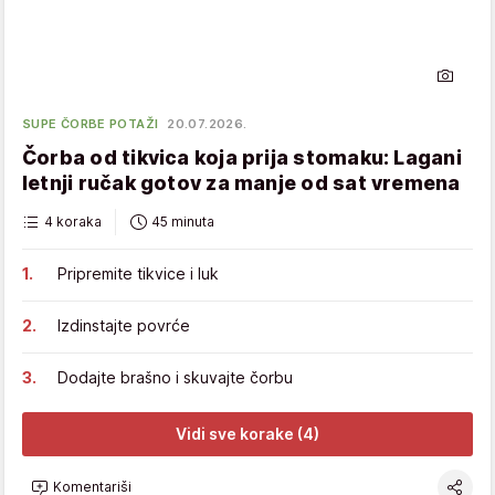
SUPE ČORBE POTAŽI
20.07.2026.
Čorba od tikvica koja prija stomaku: Lagani
letnji ručak gotov za manje od sat vremena
4 koraka
45 minuta
Pripremite tikvice i luk
Izdinstajte povrće
Dodajte brašno i skuvajte čorbu
Vidi sve korake (4)
Komentariši