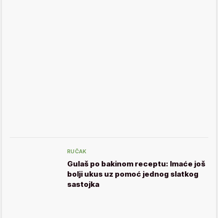
RUČAK
Gulaš po bakinom receptu: Imaće još
bolji ukus uz pomoć jednog slatkog
sastojka