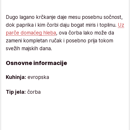
Dugo lagano krčkanje daje mesu posebnu sočnost,
dok paprika i kim čorbi daju bogat miris i toplinu.
Uz
parče domaćeg hleba
, ova čorba lako može da
zameni kompletan ručak i posebno prija tokom
svežih majskih dana.
Osnovne informacije
Kuhinja:
evropska
Tip jela:
čorba