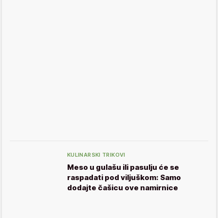
KULINARSKI TRIKOVI
Meso u gulašu ili pasulju će se
raspadati pod viljuškom: Samo
dodajte čašicu ove namirnice