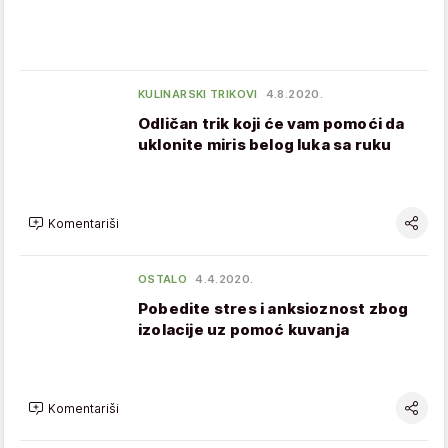
KULINARSKI TRIKOVI
4.8.2020.
Odličan trik koji će vam pomoći da
uklonite miris belog luka sa ruku
Komentariši
OSTALO
4.4.2020.
Pobedite stres i anksioznost zbog
izolacije uz pomoć kuvanja
Komentariši