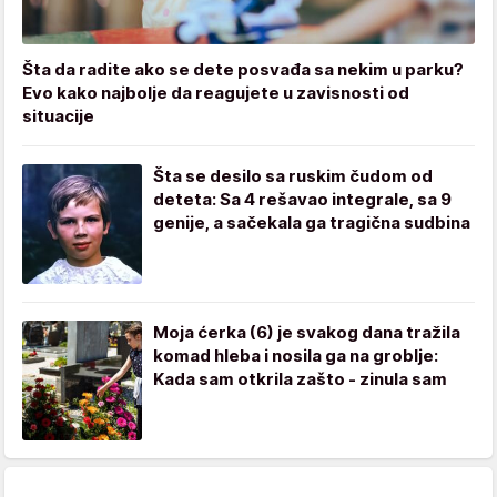
Šta da radite ako se dete posvađa sa nekim u parku?
Evo kako najbolje da reagujete u zavisnosti od
situacije
Šta se desilo sa ruskim čudom od
deteta: Sa 4 rešavao integrale, sa 9
genije, a sačekala ga tragična sudbina
Moja ćerka (6) je svakog dana tražila
komad hleba i nosila ga na groblje:
Kada sam otkrila zašto - zinula sam