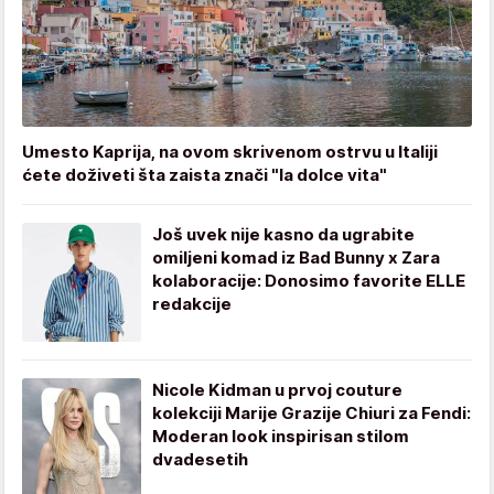
Umesto Kaprija, na ovom skrivenom ostrvu u Italiji
ćete doživeti šta zaista znači "la dolce vita"
Još uvek nije kasno da ugrabite
omiljeni komad iz Bad Bunny x Zara
kolaboracije: Donosimo favorite ELLE
redakcije
Nicole Kidman u prvoj couture
kolekciji Marije Grazije Chiuri za Fendi:
Moderan look inspirisan stilom
dvadesetih