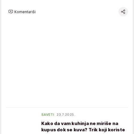
Komentariši
SAVETI
23.7.2025.
Kako da vam kuhinja ne miriše na
kupus dok se kuva? Trik koji koriste