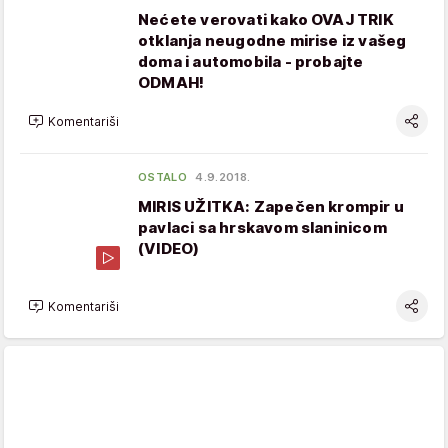
Nećete verovati kako OVAJ TRIK
otklanja neugodne mirise iz vašeg
doma i automobila - probajte
ODMAH!
Komentariši
OSTALO
4.9.2018.
MIRIS UŽITKA: Zapečen krompir u
pavlaci sa hrskavom slaninicom
(VIDEO)
Komentariši