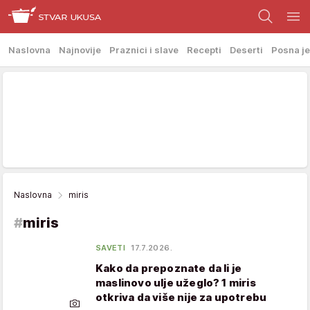
Naslovna
Najnovije
Praznici i slave
Recepti
Deserti
Posna je
Naslovna
miris
#
miris
SAVETI
17.7.2026.
Kako da prepoznate da li je
maslinovo ulje užeglo? 1 miris
otkriva da više nije za upotrebu