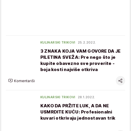
KULINARSKI TRIKOVI
25.2.2022.
3 ZNAKA KOJA VAM GOVORE DA JE
PILETINA SVEŽA: Pre nego što je
kupite obavezno sve proverite -
boja kosti najviše otkriva
Komentariši
KULINARSKI TRIKOVI
28.1.2022.
KAKO DA PRŽITE LUK, A DA NE
USMRDITE KUĆU: Profesionalni
kuvari otkrivaju jednostavan trik