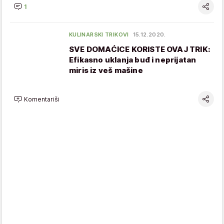
1
KULINARSKI TRIKOVI
15.12.2020.
SVE DOMAĆICE KORISTE OVAJ TRIK:
Efikasno uklanja buđ i neprijatan
miris iz veš mašine
Komentariši