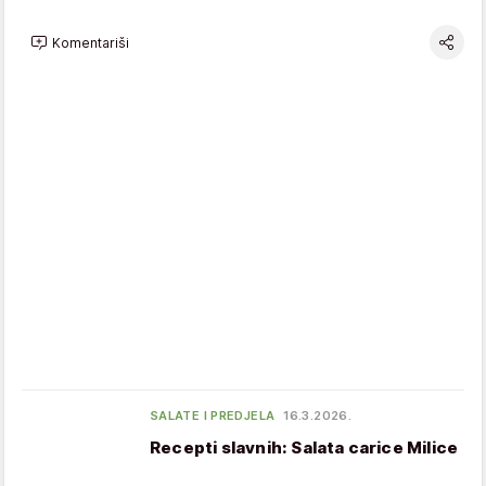
Komentariši
SALATE I PREDJELA
16.3.2026.
Recepti slavnih: Salata carice Milice