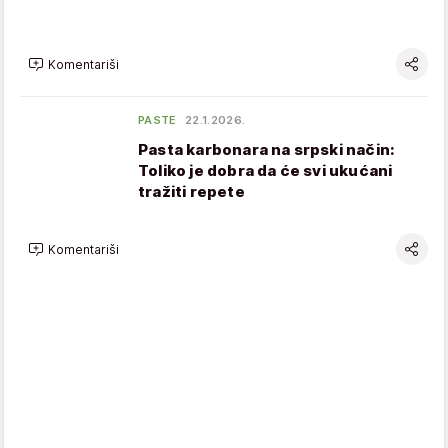
Komentariši
PASTE
22.1.2026.
Pasta karbonara na srpski način:
Toliko je dobra da će svi ukućani
tražiti repete
Komentariši