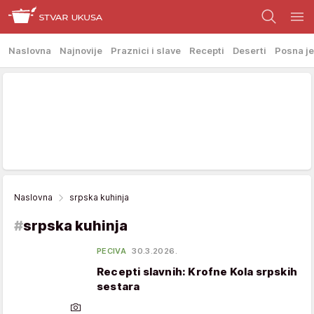
Naslovna
Najnovije
Praznici i slave
Recepti
Deserti
Posna je
Naslovna
srpska kuhinja
#
srpska kuhinja
PECIVA
30.3.2026.
Recepti slavnih: Krofne Kola srpskih
sestara