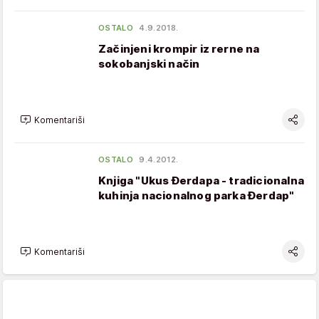
OSTALO
4.9.2018.
Začinjeni krompir iz rerne na
sokobanjski način
Komentariši
OSTALO
9.4.2012.
Knjiga "Ukus Đerdapa - tradicionalna
kuhinja nacionalnog parka Đerdap"
Komentariši