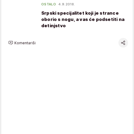
OSTALO
4.9.2018.
Srpski specijalitet koji je strance
oborio s nogu, a vas će podsetiti na
detinjstvo
Komentariši