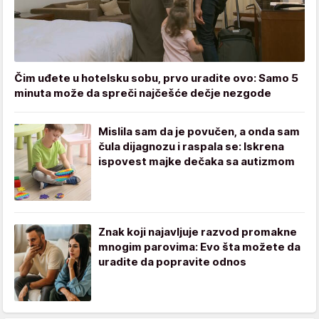
Čim uđete u hotelsku sobu, prvo uradite ovo: Samo 5
minuta može da spreči najčešće dečje nezgode
Mislila sam da je povučen, a onda sam
čula dijagnozu i raspala se: Iskrena
ispovest majke dečaka sa autizmom
Znak koji najavljuje razvod promakne
mnogim parovima: Evo šta možete da
uradite da popravite odnos