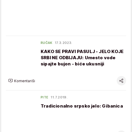
RUČAK
17.3.2023.
KAKO SE PRAVI PASULJ - JELO KOJE
SRBI NE ODBIJAJU: Umesto vode
sipajte bujon - biće ukusniji
Komentariši
PITE
11.7.2019.
Tradicionalno srpsko jelo: Gibanica