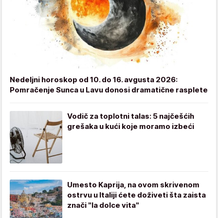
Nedeljni horoskop od 10. do 16. avgusta 2026:
Pomračenje Sunca u Lavu donosi dramatične rasplete
Vodič za toplotni talas: 5 najčešćih
grešaka u kući koje moramo izbeći
Umesto Kaprija, na ovom skrivenom
ostrvu u Italiji ćete doživeti šta zaista
znači "la dolce vita"