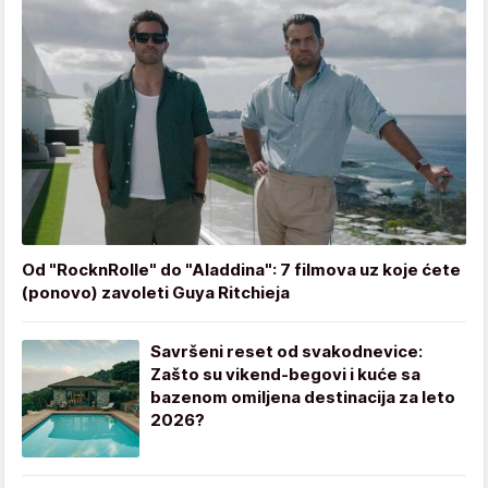
Od "RocknRolle" do "Aladdina": 7 filmova uz koje ćete
(ponovo) zavoleti Guya Ritchieja
Savršeni reset od svakodnevice:
Zašto su vikend-begovi i kuće sa
bazenom omiljena destinacija za leto
2026?