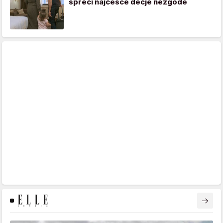
spreči najčešće dečje nezgode