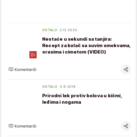
OSTALO
2.12.2020.
Nestaće u sekundi sa tanjira:
Recept za kolač sa suvim smokvama,
orasima i cimetom (VIDEO)
Komentariši
OSTALO
4.9.2018.
Prirodni lek protiv bolova u kičmi,
leđima i nogama
Komentariši