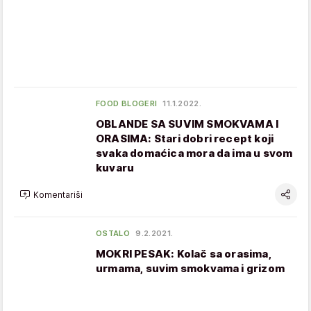
FOOD BLOGERI
11.1.2022.
OBLANDE SA SUVIM SMOKVAMA I
ORASIMA: Stari dobri recept koji
svaka domaćica mora da ima u svom
kuvaru
Komentariši
OSTALO
9.2.2021.
MOKRI PESAK: Kolač sa orasima,
urmama, suvim smokvama i grizom