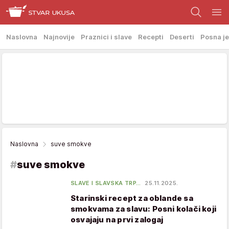
Naslovna
Najnovije
Praznici i slave
Recepti
Deserti
Posna je
Naslovna
suve smokve
#
suve smokve
SLAVE I SLAVSKA TRP…
25.11.2025.
Starinski recept za oblande sa
smokvama za slavu: Posni kolači koji
osvajaju na prvi zalogaj