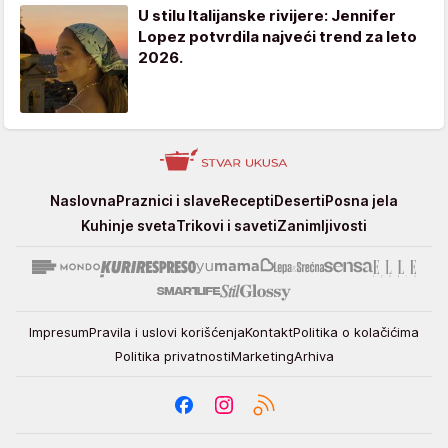
U stilu Italijanske rivijere: Jennifer
Lopez potvrdila najveći trend za leto
2026.
Stvar
Naslovna
Praznici i slave
Recepti
Deserti
Posna jela
ukusa
Kuhinje sveta
Trikovi i saveti
Zanimljivosti
Impresum
Pravila i uslovi korišćenja
Kontakt
Politika o kolačićima
Politika privatnosti
Marketing
Arhiva