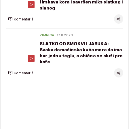
Hrskava kora i savršen miks slatkog i
slanog
Komentariši
ZIMNICA
17.8.2023.
SLATKO OD SMOKVI I JABUKA:
Svaka domaćinska kuća mora da ima
bar jednu teglu, a obično se služi pre
kafe
Komentariši