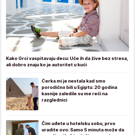
Kako Grci vaspitavaju decu: Uče ih da žive bez stresa,
ali dobro znaju ko je autoritet u kući
Ćerka mi je nestala kad smo
porodično bili u Egiptu: 20 godina
kasnije zaledile su me reči na
razglednici
Čim uđete u hotelsku sobu, prvo
uradite ovo: Samo 5 minuta može da