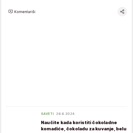
Komentariši
SAVETI
26.6.2024.
Naučite kada koristiti čokoladne
komadiće, čokoladu za kuvanje, belu