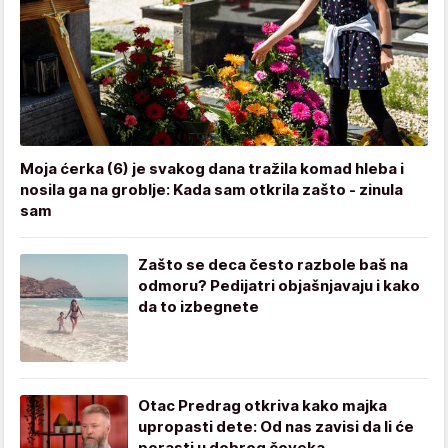
Moja ćerka (6) je svakog dana tražila komad hleba i
nosila ga na groblje: Kada sam otkrila zašto - zinula
sam
Zašto se deca često razbole baš na
odmoru? Pedijatri objašnjavaju i kako
da to izbegnete
Otac Predrag otkriva kako majka
upropasti dete: Od nas zavisi da li će
porasti u dobrog čoveka