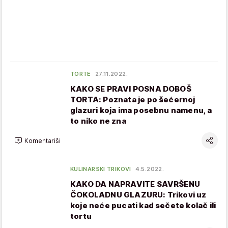
TORTE
27.11.2022.
KAKO SE PRAVI POSNA DOBOŠ
TORTA: Poznata je po šećernoj
glazuri koja ima posebnu namenu, a
to niko ne zna
Komentariši
KULINARSKI TRIKOVI
4.5.2022.
KAKO DA NAPRAVITE SAVRŠENU
ČOKOLADNU GLAZURU: Trikovi uz
koje neće pucati kad sečete kolač ili
tortu