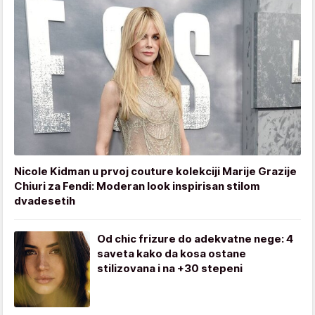
Nicole Kidman u prvoj couture kolekciji Marije Grazije
Chiuri za Fendi: Moderan look inspirisan stilom
dvadesetih
Od chic frizure do adekvatne nege: 4
saveta kako da kosa ostane
stilizovana i na +30 stepeni