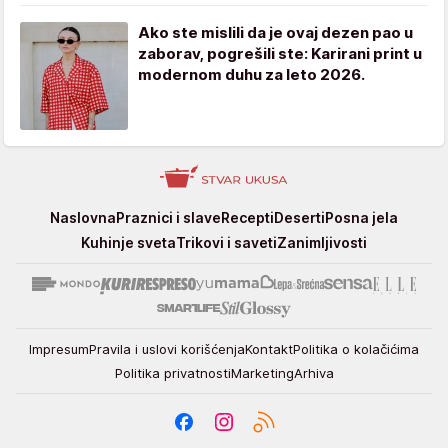
Ako ste mislili da je ovaj dezen pao u
zaborav, pogrešili ste: Karirani print u
modernom duhu za leto 2026.
Stvar
Naslovna
Praznici i slave
Recepti
Deserti
Posna jela
ukusa
Kuhinje sveta
Trikovi i saveti
Zanimljivosti
Impresum
Pravila i uslovi korišćenja
Kontakt
Politika o kolačićima
Politika privatnosti
Marketing
Arhiva