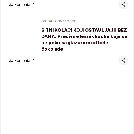
Komentariši
OSTALO
15.11.2020.
SITNI KOLAČI KOJI OSTAVLJAJU BEZ
DAHA: Predivne lešnik kocke koje se
ne peku sa glazurom od bele
čokolade
Komentariši