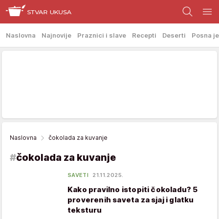
Naslovna
Najnovije
Praznici i slave
Recepti
Deserti
Posna je
Naslovna
čokolada za kuvanje
#
čokolada za kuvanje
SAVETI
21.11.2025.
Kako pravilno istopiti čokoladu? 5
proverenih saveta za sjaj i glatku
teksturu