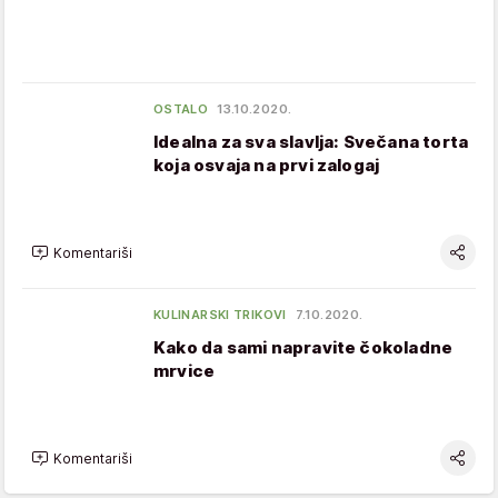
OSTALO
13.10.2020.
Idealna za sva slavlja: Svečana torta
koja osvaja na prvi zalogaj
Komentariši
KULINARSKI TRIKOVI
7.10.2020.
Kako da sami napravite čokoladne
mrvice
Komentariši