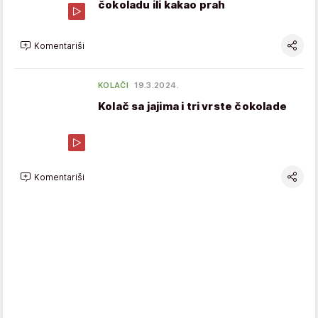
čokoladu ili kakao prah
Komentariši
KOLAČI
19.3.2024.
Kolač sa jajima i tri vrste čokolade
Komentariši