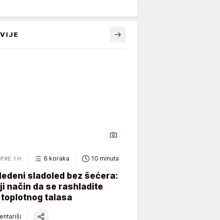
VIJE
6 koraka
10 minuta
PRE 1 H
ledeni sladoled bez šećera:
ji način da se rashladite
toplotnog talasa
ntariši