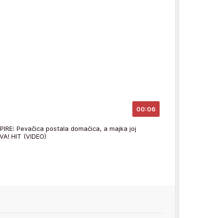
00:06
IRE: Pevačica postala domaćica, a majka joj
IVA! HIT (VIDEO)