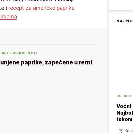
te i
recept za američke paprike
čurkama
.
NAJNO
EDNOSTAVNI RECEPTI
unjene paprike, zapečene u rerni
OSTALO
Voćni 
Najbol
tokom 
Kome