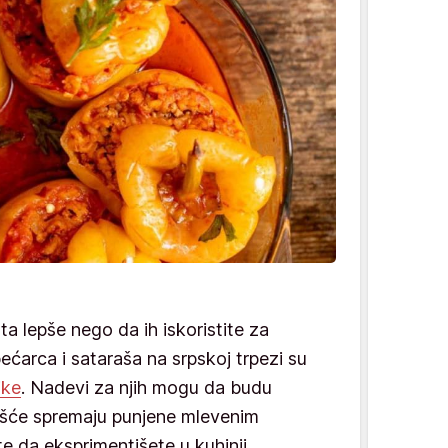
ta lepše nego da ih iskoristite za
bećarca i sataraša na srpskoj trpezi su
ike
. Nadevi za njih mogu da budu
jčešće spremaju punjene mlevenim
te da eksprimentišete u kuhinji