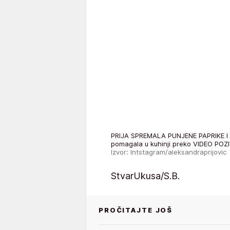
PRIJA SPREMALA PUNJENE PAPRIKE I P
pomagala u kuhinji preko VIDEO POZ
Izvor: Intstagram/aleksandraprijovic
StvarUkusa/S.B.
PROČITAJTE JOŠ