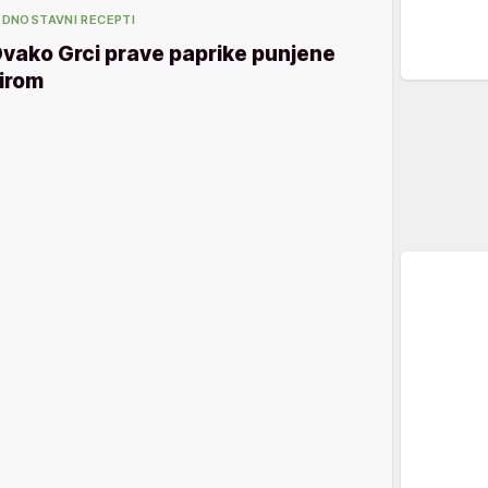
EDNOSTAVNI RECEPTI
vako Grci prave paprike punjene
irom