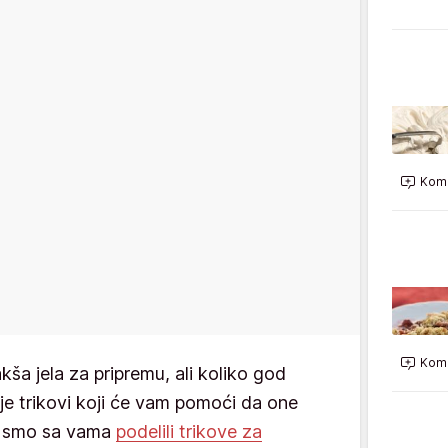
Kome
Kome
kša jela za pripremu, ali koliko god
e trikovi koji će vam pomoći da one
ć smo sa vama
podelili trikove za