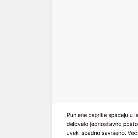
Punjene paprike spadaju u la
delovalo jednostavno postoj
uvek ispadnu savršeno. Ve