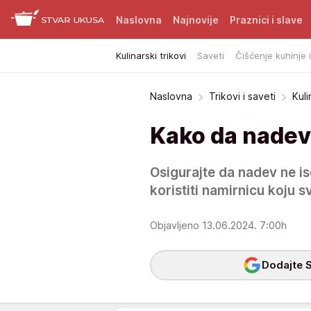
Naslovna
Najnovije
Praznici i slave
Kulinarski trikovi
Saveti
Čišćenje kuhinje 
Naslovna
Trikovi i saveti
Kuli
Kako da nadev 
Osigurajte da nadev ne is
koristiti namirnicu koju s
Objavljeno 13.06.2024. 7:00h
Dodajte S