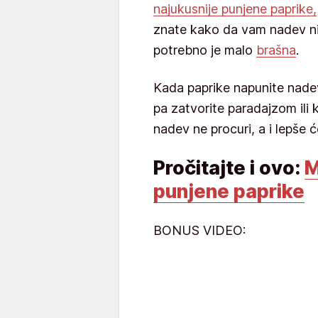
najukusnije punjene paprike,
znate kako da vam nadev ni
potrebno je malo
brašna
.
Kada paprike napunite nade
pa zatvorite paradajzom ili
nadev ne procuri, a i lepše 
Pročitajte i ovo:
M
punjene paprike
BONUS VIDEO: