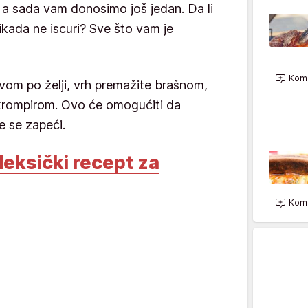
a sada vam donosimo još jedan. Da li
kada ne iscuri? Sve što vam je
Kome
vom po želji, vrh premažite brašnom,
 krompirom. Ovo će omogućiti da
će se zapeći.
eksički recept za
Kome