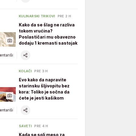
KULINARSKI TRIKOVI
PRE 2 H
Kako da se šlag ne razliva
tokom vrućina?
Poslastičari mu obavezno
dodaju 1 kremasti sastojak
ntariši
KOLAČI
PRE 3 H
Evo kako da napravite
starinsku šljivopitu bez
kora: Toliko je sočna da
ćete je jesti kašikom
ntariši
SAVETI
PRE 4 H
Kada se soli meso za