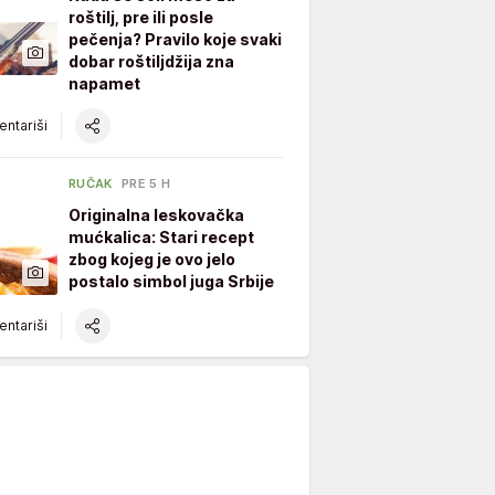
roštilj, pre ili posle
pečenja? Pravilo koje svaki
dobar roštiljdžija zna
napamet
ntariši
RUČAK
PRE 5 H
Originalna leskovačka
mućkalica: Stari recept
zbog kojeg je ovo jelo
postalo simbol juga Srbije
ntariši