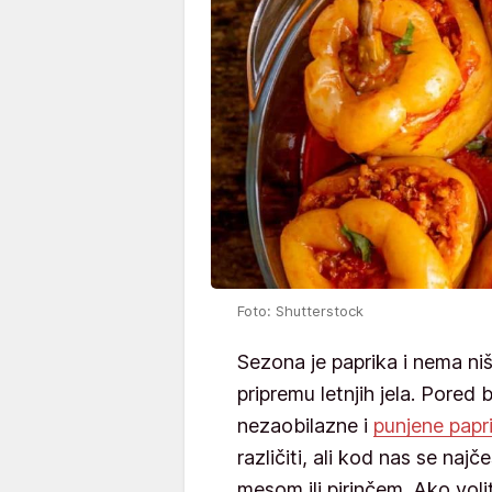
Foto: Shutterstock
Sezona je paprika i nema niš
pripremu letnjih jela. Pored 
nezaobilazne i
punjene papr
različiti, ali kod nas se na
mesom ili pirinčem. Ako voli