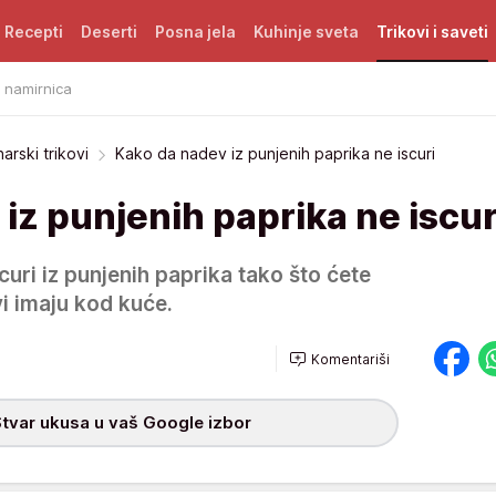
Recepti
Deserti
Posna jela
Kuhinje sveta
Trikovi i saveti
i namirnica
narski trikovi
Kako da nadev iz punjenih paprika ne iscuri
iz punjenih paprika ne iscur
curi iz punjenih paprika tako što ćete
vi imaju kod kuće.
Komentariši
tvar ukusa u vaš Google izbor