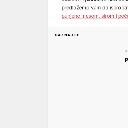
predlažemo vam da isproba
punjene mesom, sirom i pe
SAZNAJTE
J
P