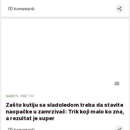
Komentariši
SAVETI
PRE 7 H
Zašto kutiju sa sladoledom treba da stavite
naopačke u zamrzivač: Trik koji malo ko zna,
a rezultat je super
Komentariši