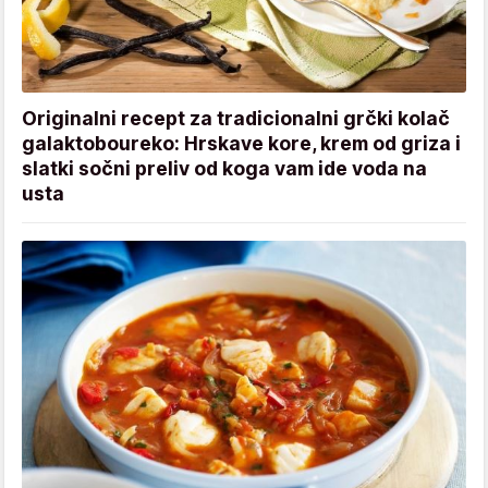
Originalni recept za tradicionalni grčki kolač
galaktoboureko: Hrskave kore, krem od griza i
slatki sočni preliv od koga vam ide voda na
usta