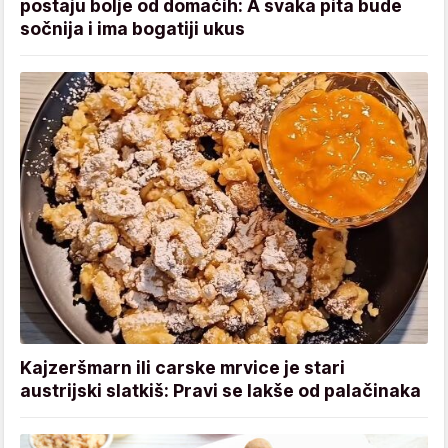
postaju bolje od domaćih: A svaka pita bude
sočnija i ima bogatiji ukus
Kajzeršmarn ili carske mrvice je stari
austrijski slatkiš: Pravi se lakše od palačinaka