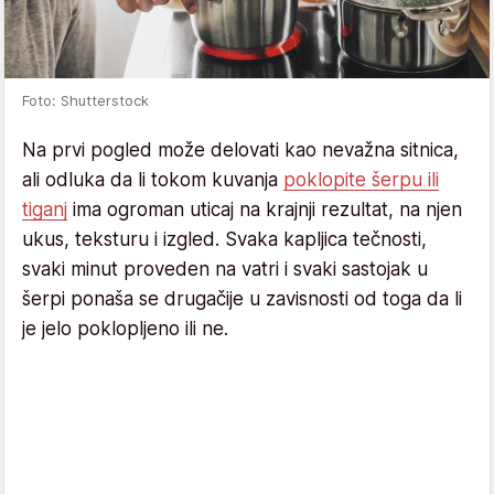
Foto: Shutterstock
Na prvi pogled može delovati kao nevažna sitnica,
ali odluka da li tokom kuvanja
poklopite šerpu ili
tiganj
ima ogroman uticaj na krajnji rezultat, na njen
ukus, teksturu i izgled. Svaka kapljica tečnosti,
svaki minut proveden na vatri i svaki sastojak u
šerpi ponaša se drugačije u zavisnosti od toga da li
je jelo poklopljeno ili ne.