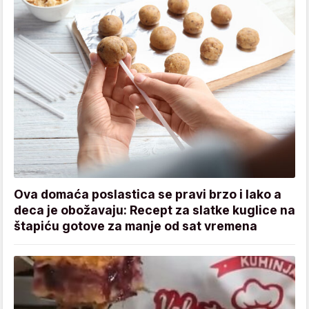
Ova domaća poslastica se pravi brzo i lako a
deca je obožavaju: Recept za slatke kuglice na
štapiću gotove za manje od sat vremena