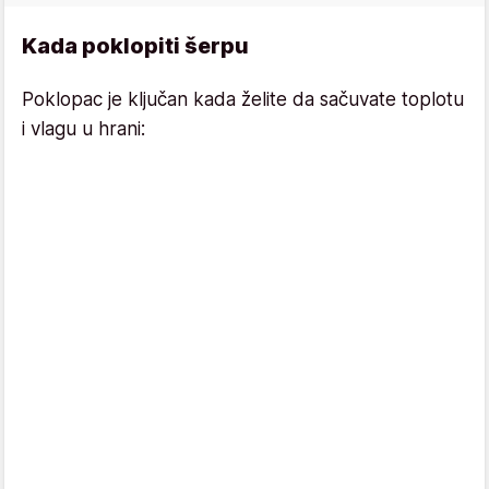
Kada poklopiti šerpu
Poklopac je ključan kada želite da sačuvate toplotu
i vlagu u hrani: