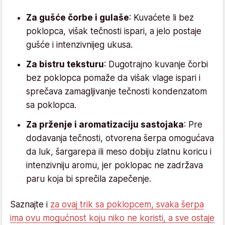
Za gušće čorbe i gulaše
: Kuvaćete li bez
poklopca, višak tečnosti ispari, a jelo postaje
gušće i intenzivnijeg ukusa.
Za bistru teksturu
: Dugotrajno kuvanje čorbi
bez poklopca pomaže da višak vlage ispari i
sprečava zamagljivanje tečnosti kondenzatom
sa poklopca.
Za prženje i aromatizaciju sastojaka
: Pre
dodavanja tečnosti, otvorena šerpa omogućava
da luk, šargarepa ili meso dobiju zlatnu koricu i
intenzivniju aromu, jer poklopac ne zadržava
paru koja bi sprečila zapečenje.
Saznajte i
za ovaj trik sa poklopcem, svaka šerpa
ima ovu mogućnost koju niko ne koristi, a sve ostaje