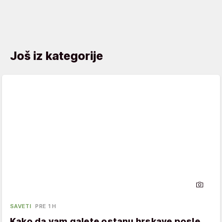
Još iz kategorije
SAVETI
PRE 1 H
Kako da vam galete ostanu hrskave posle