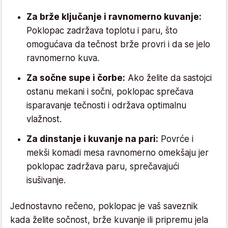
Za brže ključanje i ravnomerno kuvanje:
Poklopac zadržava toplotu i paru, što
omogućava da tečnost brže provri i da se jelo
ravnomerno kuva.
Za sočne supe i čorbe:
Ako želite da sastojci
ostanu mekani i sočni, poklopac sprečava
isparavanje tečnosti i održava optimalnu
vlažnost.
Za dinstanje i kuvanje na pari:
Povrće i
mekši komadi mesa ravnomerno omekšaju jer
poklopac zadržava paru, sprečavajući
isušivanje.
Jednostavno rečeno, poklopac je vaš saveznik
kada želite sočnost, brže kuvanje ili pripremu jela