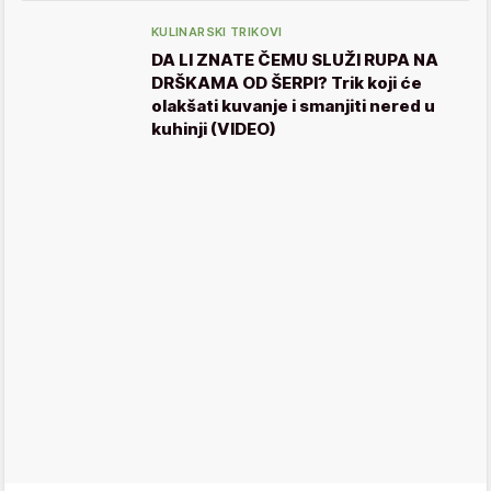
KULINARSKI TRIKOVI
DA LI ZNATE ČEMU SLUŽI RUPA NA
DRŠKAMA OD ŠERPI? Trik koji će
olakšati kuvanje i smanjiti nered u
kuhinji (VIDEO)