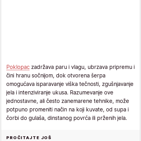
Poklopac
zadržava paru i vlagu, ubrzava pripremu i
čini hranu sočnijom, dok otvorena šerpa
omogućava isparavanje viška tečnosti, zgušnjavanje
jela i intenziviranje ukusa. Razumevanje ove
jednostavne, ali često zanemarene tehnike, može
potpuno promeniti način na koji kuvate, od supa i
čorbi do gulaša, dinstanog povrća ili prženih jela.
PROČITAJTE JOŠ