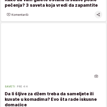
pečenja? 3 saveta koja vredi da zapamtite
Komentariši
SAVETI
PRE 4 H
Da li šljive za džem treba da sameljete ili
kuvate u komadima? Evo šta rade iskusne
domaćice