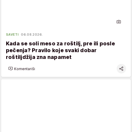
SAVETI
06.08.2026.
Kada se soli meso za roštilj, pre ili posle
pečenja? Pravilo koje svaki dobar
roštiljdžija zna napamet
Komentariši