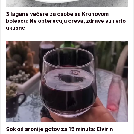
3 lagane večere za osobe sa Kronovom
bolešću: Ne opterećuju creva, zdrave su i vrlo
ukusne
Sok od aronije gotov za 15 minuta: Elvirin