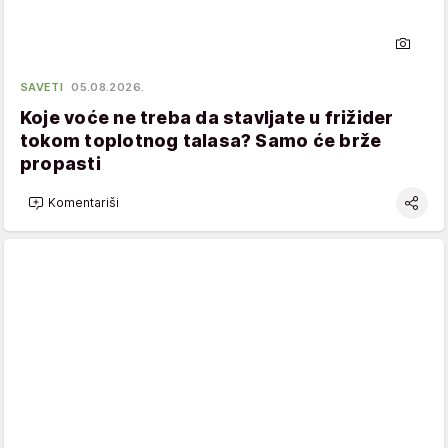
SAVETI
05.08.2026.
Koje voće ne treba da stavljate u frižider
tokom toplotnog talasa? Samo će brže
propasti
Komentariši