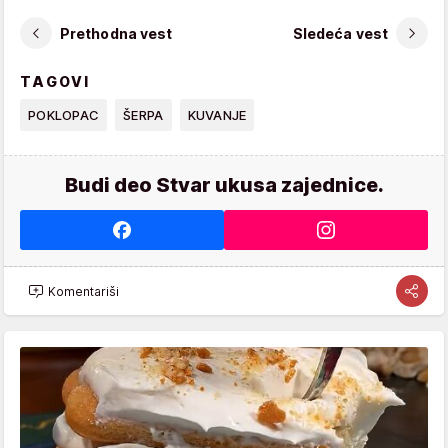
Prethodna vest
Sledeća vest
TAGOVI
POKLOPAC
ŠERPA
KUVANJE
Budi deo Stvar ukusa zajednice.
Komentariši