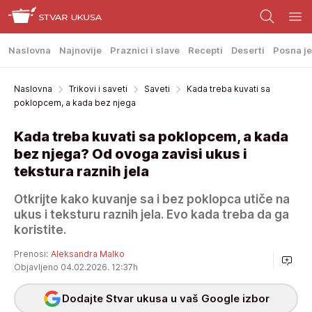
Naslovna
Najnovije
Praznici i slave
Recepti
Deserti
Posna je
Naslovna
Trikovi i saveti
Saveti
Kada treba kuvati sa
poklopcem, a kada bez njega
Kada treba kuvati sa poklopcem, a kada
bez njega? Od ovoga zavisi ukus i
tekstura raznih jela
Otkrijte kako kuvanje sa i bez poklopca utiče na
ukus i teksturu raznih jela. Evo kada treba da ga
koristite.
Prenosi:
Aleksandra Malko
Objavljeno 04.02.2026. 12:37h
Dodajte Stvar ukusa u vaš Google izbor