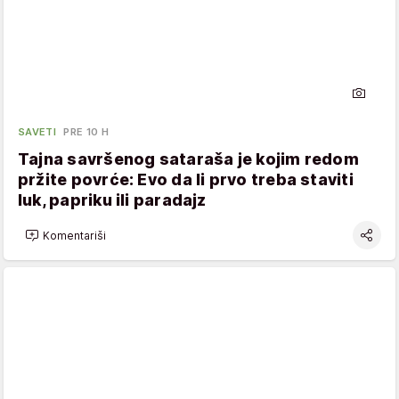
SAVETI
PRE 10 H
Tajna savršenog sataraša je kojim redom
pržite povrće: Evo da li prvo treba staviti
luk, papriku ili paradajz
Komentariši