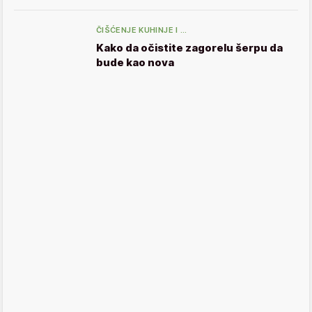
ČIŠĆENJE KUHINJE I …
Kako da očistite zagorelu šerpu da
bude kao nova