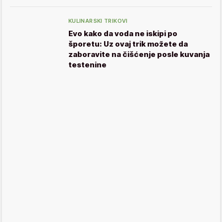
KULINARSKI TRIKOVI
Evo kako da voda ne iskipi po
šporetu: Uz ovaj trik možete da
zaboravite na čišćenje posle kuvanja
testenine