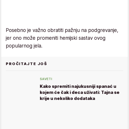
Posebno je važno obratiti pažnju na podgrevanje,
jer ono može promeniti hemijski sastav ovog
popularnog jela.
PROČITAJTE JOŠ
SAVETI
Kako spremiti najukusniji spanać u
kojem će čak i deca uživati: Tajna se
krije u nekoliko dodataka