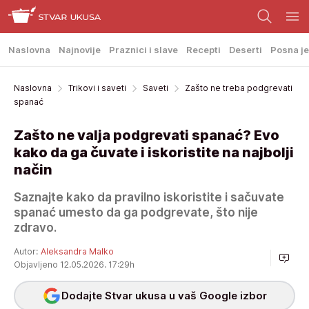
Naslovna
Najnovije
Praznici i slave
Recepti
Deserti
Posna je
Naslovna
Trikovi i saveti
Saveti
Zašto ne treba podgrevati
spanać
Zašto ne valja podgrevati spanać? Evo
kako da ga čuvate i iskoristite na najbolji
način
Saznajte kako da pravilno iskoristite i sačuvate
spanać umesto da ga podgrevate, što nije
zdravo.
Autor:
Aleksandra Malko
Objavljeno 12.05.2026. 17:29h
Dodajte Stvar ukusa u vaš Google izbor