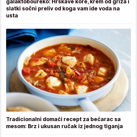
galaktoboureko: Hrskave kore, krem od griza i
slatki sočni preliv od koga vam ide voda na
usta
Tradicionalni domaći recept za bećarac sa
mesom: Brz i ukusan ručak iz jednog tiganja