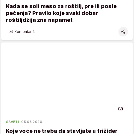
Kada se soli meso za roštilj, pre ili posle
pečenja? Pravilo koje svaki dobar
roštiljdžija zna napamet
Komentariši
SAVETI
05.08.2026.
Koje voće ne treba da stavljate u frižider