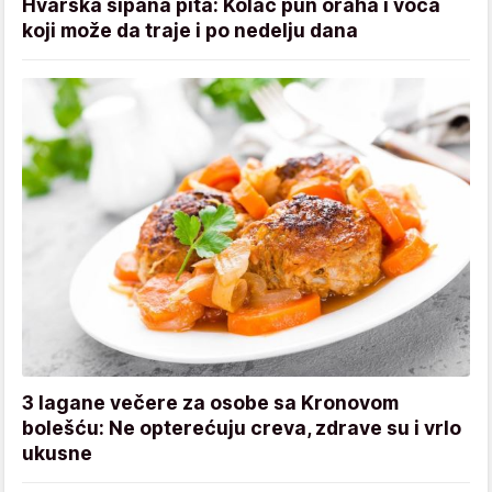
Hvarska sipana pita: Kolač pun oraha i voća
koji može da traje i po nedelju dana
3 lagane večere za osobe sa Kronovom
bolešću: Ne opterećuju creva, zdrave su i vrlo
ukusne