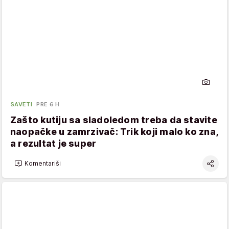
SAVETI
PRE 6 H
Zašto kutiju sa sladoledom treba da stavite
naopačke u zamrzivač: Trik koji malo ko zna,
a rezultat je super
Komentariši