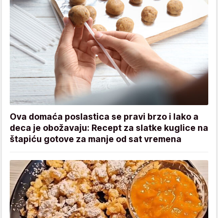
Ova domaća poslastica se pravi brzo i lako a
deca je obožavaju: Recept za slatke kuglice na
štapiću gotove za manje od sat vremena