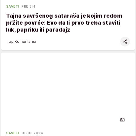
SAVETI
PRE 8 H
Tajna savršenog sataraša je kojim redom
pržite povrće: Evo da li prvo treba staviti
luk, papriku ili paradajz
Komentariši
SAVETI
06.08.2026.