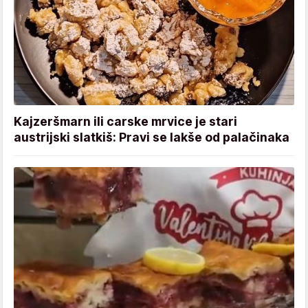
Kajzeršmarn ili carske mrvice je stari
austrijski slatkiš: Pravi se lakše od palačinaka