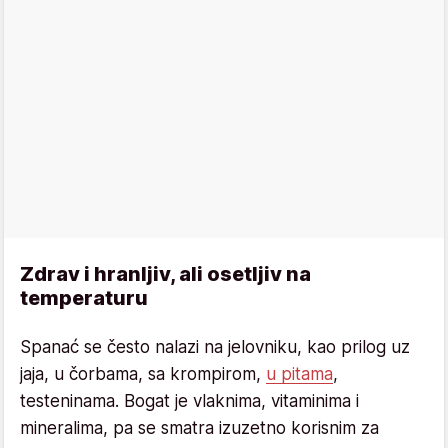
Zdrav i hranljiv, ali osetljiv na
temperaturu
Spanać se često nalazi na jelovniku, kao prilog uz
jaja, u čorbama, sa krompirom,
u pitama
,
testeninama. Bogat je vlaknima, vitaminima i
mineralima, pa se smatra izuzetno korisnim za