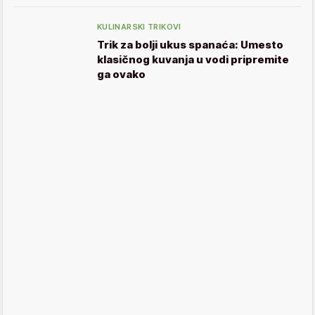
KULINARSKI TRIKOVI
Trik za bolji ukus spanaća: Umesto
klasičnog kuvanja u vodi pripremite
ga ovako