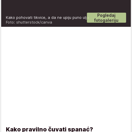
Pogledaj
Kako pohovati tikvice, a da ne upiju puno ulja
fotogaleriju
Foto: shutterstock/canva
Kako pravilno čuvati spanać?