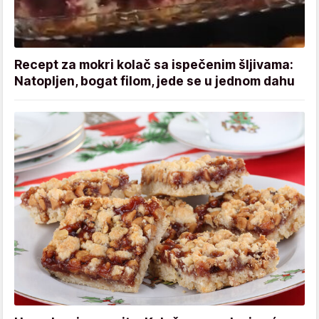
Recept za mokri kolač sa ispečenim šljivama:
Natopljen, bogat filom, jede se u jednom dahu