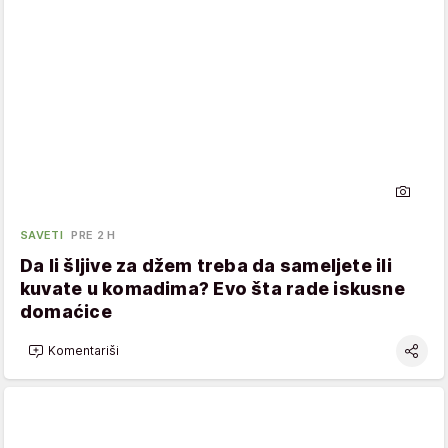
SAVETI
PRE 2 H
Da li šljive za džem treba da sameljete ili
kuvate u komadima? Evo šta rade iskusne
domaćice
Komentariši