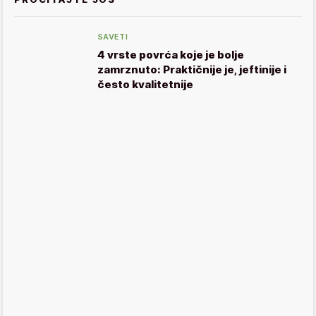
SAVETI
4 vrste povrća koje je bolje
zamrznuto: Praktičnije je, jeftinije i
često kvalitetnije