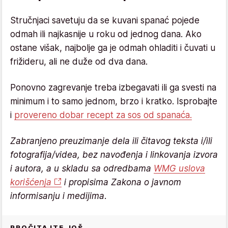
Stručnjaci savetuju da se kuvani spanać pojede
odmah ili najkasnije u roku od jednog dana. Ako
ostane višak, najbolje ga je odmah ohladiti i čuvati u
frižideru, ali ne duže od dva dana.
Ponovno zagrevanje treba izbegavati ili ga svesti na
minimum i to samo jednom, brzo i kratko. Isprobajte
i
provereno dobar recept za sos od spanaća.
Zabranjeno preuzimanje dela ili čitavog teksta i/ili
fotografija/videa, bez navođenja i linkovanja izvora
i autora, a u skladu sa odredbama
WMG uslova
korišćenja
i propisima Zakona o javnom
informisanju i medijima.
PROČITAJTE JOŠ