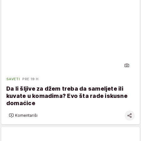
SAVETI
PRE 19 H
Da li šljive za džem treba da sameljete ili
kuvate u komadima? Evo šta rade iskusne
domaćice
Komentariši