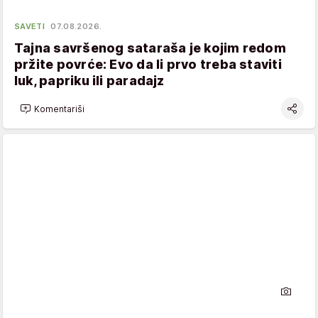
SAVETI
07.08.2026.
Tajna savršenog sataraša je kojim redom
pržite povrće: Evo da li prvo treba staviti
luk, papriku ili paradajz
Komentariši