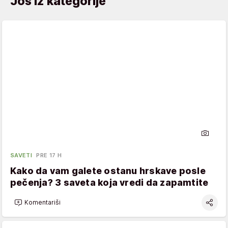
Još iz kategorije
SAVETI
PRE 17 H
Kako da vam galete ostanu hrskave posle
pečenja? 3 saveta koja vredi da zapamtite
Komentariši