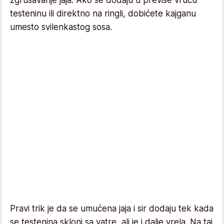
testeninu ili direktno na ringli, dobićete kajganu
umesto svilenkastog sosa.
Pravi trik je da se umućena jaja i sir dodaju tek kada
se testenina skloni sa vatre, ali je i dalje vrela. Na taj