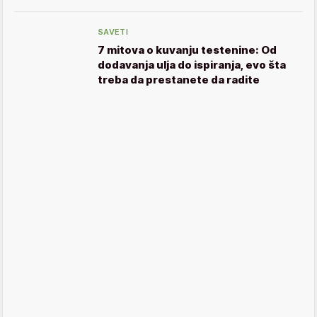
SAVETI
7 mitova o kuvanju testenine: Od
dodavanja ulja do ispiranja, evo šta
treba da prestanete da radite