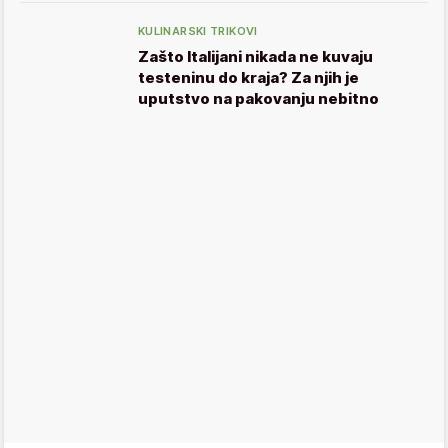
KULINARSKI TRIKOVI
Zašto Italijani nikada ne kuvaju
testeninu do kraja? Za njih je
uputstvo na pakovanju nebitno