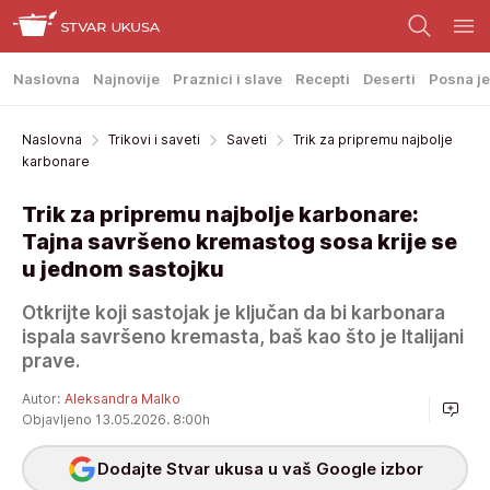
Naslovna
Najnovije
Praznici i slave
Recepti
Deserti
Posna je
Naslovna
Trikovi i saveti
Saveti
Trik za pripremu najbolje
karbonare
Trik za pripremu najbolje karbonare:
Tajna savršeno kremastog sosa krije se
u jednom sastojku
Otkrijte koji sastojak je ključan da bi karbonara
ispala savršeno kremasta, baš kao što je Italijani
prave.
Autor:
Aleksandra Malko
Objavljeno 13.05.2026. 8:00h
Dodajte Stvar ukusa u vaš Google izbor