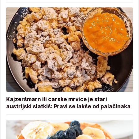
Kajzeršmarn ili carske mrvice je stari
austrijski slatkiš: Pravi se lakše od palačinaka