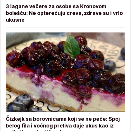
3 lagane večere za osobe sa Kronovom
bolešću: Ne opterećuju creva, zdrave su i vrlo
ukusne
Čizkejk sa borovnicama koji se ne peče: Spoj
belog fila i voćnog preliva daje ukus kao iz