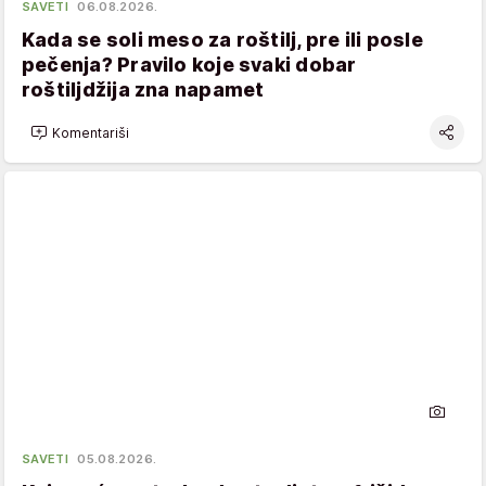
SAVETI
06.08.2026.
Kada se soli meso za roštilj, pre ili posle
pečenja? Pravilo koje svaki dobar
roštiljdžija zna napamet
Komentariši
SAVETI
05.08.2026.