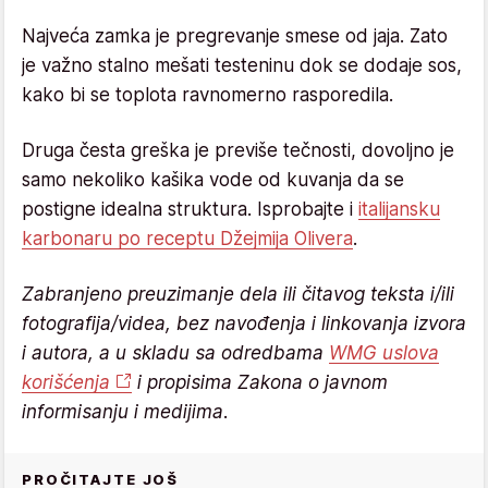
Najveća zamka je pregrevanje smese od jaja. Zato
je važno stalno mešati testeninu dok se dodaje sos,
kako bi se toplota ravnomerno rasporedila.
Druga česta greška je previše tečnosti, dovoljno je
samo nekoliko kašika vode od kuvanja da se
postigne idealna struktura. Isprobajte i
italijansku
karbonaru po receptu Džejmija Olivera
.
Zabranjeno preuzimanje dela ili čitavog teksta i/ili
fotografija/videa, bez navođenja i linkovanja izvora
i autora, a u skladu sa odredbama
WMG uslova
korišćenja
i propisima Zakona o javnom
informisanju i medijima.
PROČITAJTE JOŠ