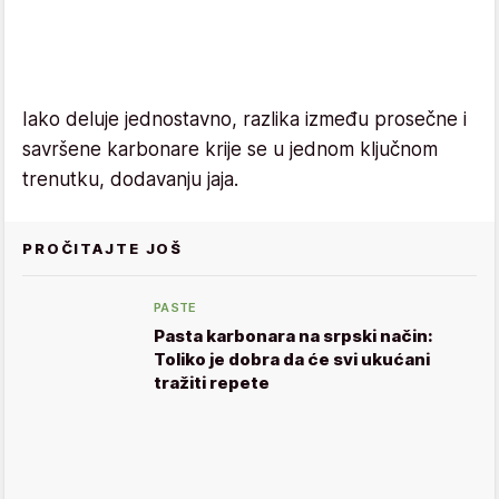
Iako deluje jednostavno, razlika između prosečne i
savršene karbonare krije se u jednom ključnom
trenutku, dodavanju jaja.
PROČITAJTE JOŠ
PASTE
Pasta karbonara na srpski način:
Toliko je dobra da će svi ukućani
tražiti repete