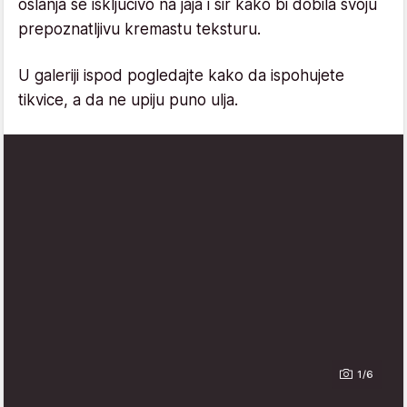
oslanja se isključivo na jaja i sir kako bi dobila svoju
prepoznatljivu kremastu teksturu.
U galeriji ispod pogledajte kako da ispohujete
tikvice, a da ne upiju puno ulja.
1/6