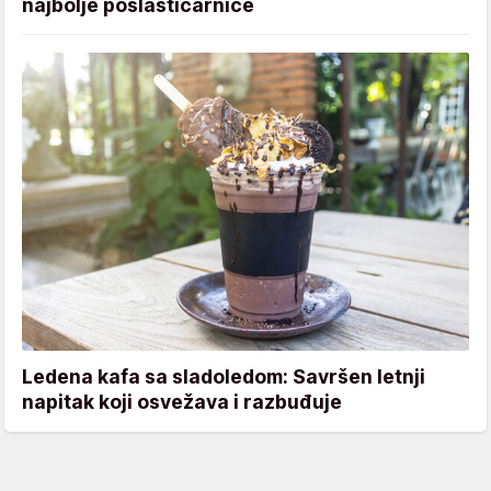
najbolje poslastičarnice
Ledena kafa sa sladoledom: Savršen letnji
napitak koji osvežava i razbuđuje