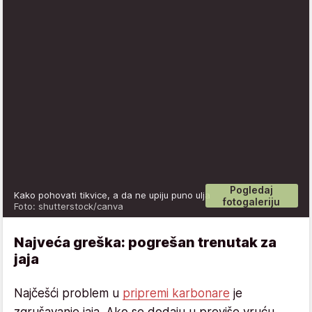
Pogledaj
Kako pohovati tikvice, a da ne upiju puno ulja
fotogaleriju
Foto: shutterstock/canva
Najveća greška: pogrešan trenutak za
jaja
Najčešći problem u
pripremi karbonare
je
zgrušavanje jaja. Ako se dodaju u previše vruću