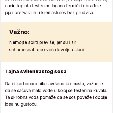
način toplota testenine lagano termički obrađuje
jaja i pretvara ih u kremasti sos bez grudvica.
Važno:
Nemojte soliti previše, jer su i sir i
suhomesnati deo već dovoljno slani.
Tajna svilenkastog sosa
Da bi karbonara bila savršeno kremasta, važno je
da se sačuva malo vode u kojoj se testenina kuvala.
Ta skrobna voda pomaže da se sos poveže i dobije
idealnu gustoću.