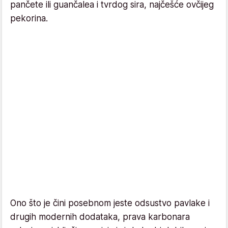
pančete ili guančalea i tvrdog sira, najčešće ovčijeg
pekorina.
Ono što je čini posebnom jeste odsustvo pavlake i
drugih modernih dodataka, prava karbonara