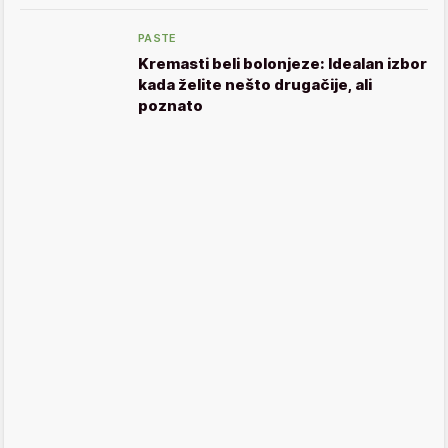
PASTE
Kremasti beli bolonjeze: Idealan izbor
kada želite nešto drugačije, ali
poznato