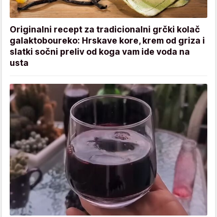
Originalni recept za tradicionalni grčki kolač
galaktoboureko: Hrskave kore, krem od griza i
slatki sočni preliv od koga vam ide voda na
usta