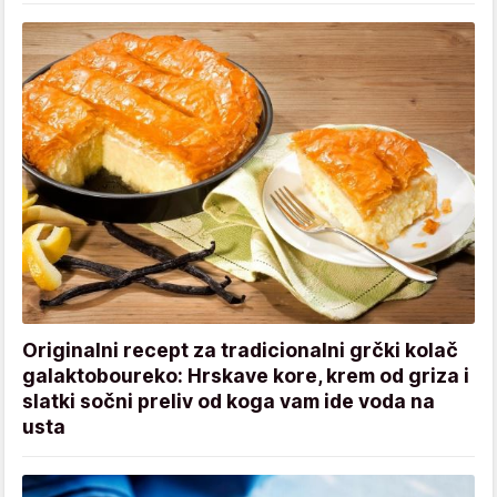
Originalni recept za tradicionalni grčki kolač
galaktoboureko: Hrskave kore, krem od griza i
slatki sočni preliv od koga vam ide voda na
usta