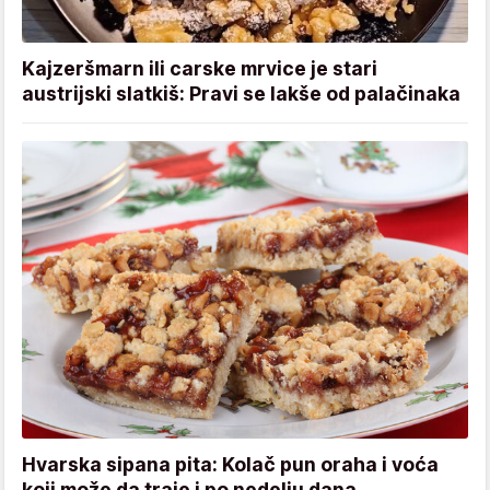
Kajzeršmarn ili carske mrvice je stari
austrijski slatkiš: Pravi se lakše od palačinaka
Hvarska sipana pita: Kolač pun oraha i voća
koji može da traje i po nedelju dana