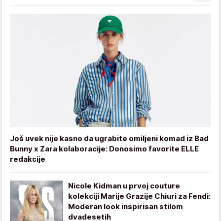
Još uvek nije kasno da ugrabite omiljeni komad iz Bad
Bunny x Zara kolaboracije: Donosimo favorite ELLE
redakcije
Nicole Kidman u prvoj couture
kolekciji Marije Grazije Chiuri za Fendi:
Moderan look inspirisan stilom
dvadesetih