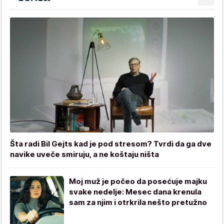
Šta radi Bil Gejts kad je pod stresom? Tvrdi da ga dve
navike uveče smiruju, a ne koštaju ništa
Moj muž je počeo da posećuje majku
svake nedelje: Mesec dana krenula
sam za njim i otrkrila nešto pretužno