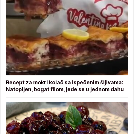
Recept za mokri kolač sa ispečenim šljivama:
Natopljen, bogat filom, jede se u jednom dahu