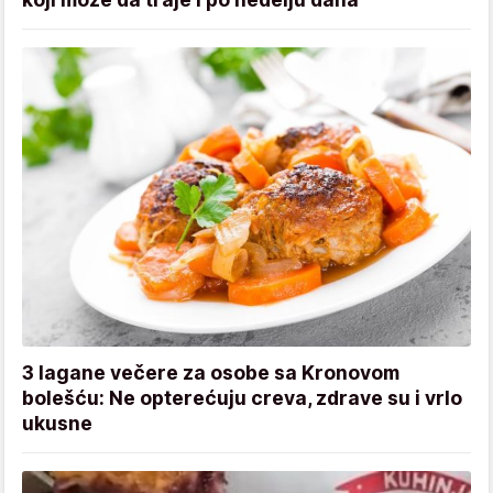
3 lagane večere za osobe sa Kronovom
bolešću: Ne opterećuju creva, zdrave su i vrlo
ukusne