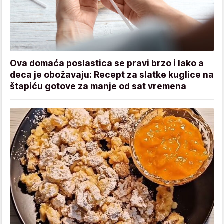
Ova domaća poslastica se pravi brzo i lako a
deca je obožavaju: Recept za slatke kuglice na
štapiću gotove za manje od sat vremena