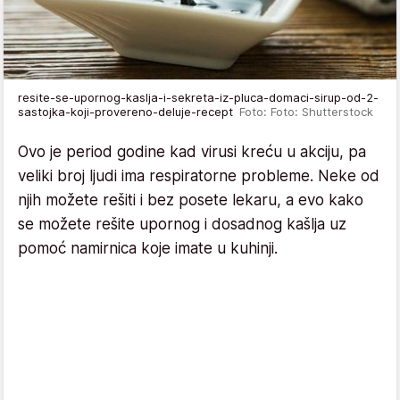
resite-se-upornog-kaslja-i-sekreta-iz-pluca-domaci-sirup-od-2-
sastojka-koji-provereno-deluje-recept
Foto: Foto: Shutterstock
Ovo je period godine kad virusi kreću u akciju, pa
veliki broj ljudi ima respiratorne probleme. Neke od
njih možete rešiti i bez posete lekaru, a evo kako
se možete rešite upornog i dosadnog kašlja uz
pomoć namirnica koje imate u kuhinji.