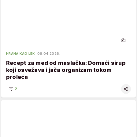
HRANA KAO LEK
06.04.2026.
Recept za med od maslačka: Domaći sirup
koji osvežava i jača organizam tokom
proleća
2