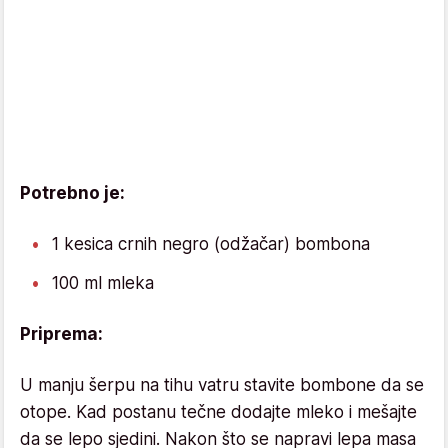
Potrebno je:
1 kesica crnih negro (odžačar) bombona
100 ml mleka
Priprema:
U manju šerpu na tihu vatru stavite bombone da se
otope. Kad postanu tečne dodajte mleko i mešajte
da se lepo sjedini. Nakon što se napravi lepa masa