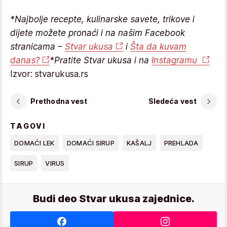
*Najbolje recepte, kulinarske savete, trikove i
dijete možete pronaći i na našim Facebook
stranicama –
Stvar ukusa
i
Šta da kuvam
danas?
*Pratite Stvar ukusa i na
Instagramu
Izvor: stvarukusa.rs
Prethodna vest
Sledeća vest
TAGOVI
DOMAĆI LEK
DOMAĆI SIRUP
KAŠALJ
PREHLADA
SIRUP
VIRUS
Budi deo Stvar ukusa zajednice.