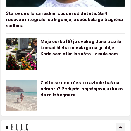
Šta se desilo sa ruskim čudom od deteta: Sa 4
rešavao integrale, sa 9 genije, a sačekala ga tragična
sudbina
Moja ćerka (6) je svakog dana tražila
komad hleba i nosila ga na groblje:
Kada sam otkrila zašto - zinula sam
Zašto se deca često razbole baš na
odmoru? Pedijatri objašnjavaju i kako
da to izbegnete