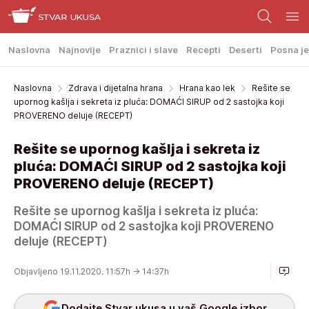
Naslovna
Najnovije
Praznici i slave
Recepti
Deserti
Posna je
Naslovna
Zdrava i dijetalna hrana
Hrana kao lek
Rešite se
upornog kašlja i sekreta iz pluća: DOMAĆI SIRUP od 2 sastojka koji
PROVERENO deluje (RECEPT)
Rešite se upornog kašlja i sekreta iz
pluća: DOMAĆI SIRUP od 2 sastojka koji
PROVERENO deluje (RECEPT)
Rešite se upornog kašlja i sekreta iz pluća:
DOMAĆI SIRUP od 2 sastojka koji PROVERENO
deluje (RECEPT)
Objavljeno 19.11.2020. 11:57h
→ 14:37h
Dodajte Stvar ukusa u vaš Google izbor