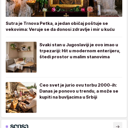
Sutra je Trnova Petka, a jedan običaj poštuje se
vekovima: Veruje se da donosi zdravlje i mir u kuću
Svaki stan u Jugoslaviji je ovo imao u
trpezariji: Hit u modernom enterijeru,
štedi prostor u malim stanovima
Ceo svet je jurio ovu torbu 2000-ih:
Danas je ponovo u trendu, a može se
kupiti na buvljacima u Srbiji