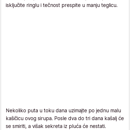
isključite ringlu i tečnost prespite u manju teglicu.
Nekoliko puta u toku dana uzimajte po jednu malu
kašičicu ovog sirupa. Posle dva do tri dana kašalj će
se smiriti, a višak sekreta iz pluća će nestati.